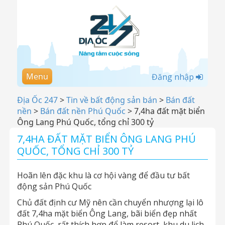
Menu
Đăng nhập
Địa Ốc 247
>
Tin về bất động sản bán
>
Bán đất
nền
>
Bán đất nền Phú Quốc
>
7,4ha đất mặt biển
Ông Lang Phú Quốc, tổng chỉ 300 tỷ
7,4HA ĐẤT MẶT BIỂN ÔNG LANG PHÚ
QUỐC, TỔNG CHỈ 300 TỶ
Hoãn lên đặc khu là cơ hội vàng để đầu tư bất
động sản Phú Quốc
Chủ đất định cư Mỹ nên cần chuyển nhượng lại lô
đất 7,4ha mặt biển Ông Lang, bãi biển đẹp nhất
Phú Quốc, rất thích hợp để làm resort, khu du lịch