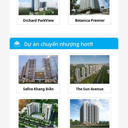
Orchard ParkView
Botanica Premier
Dự án chuyển nhượng hot!!!
Safira Khang Điền
The Sun Avenue