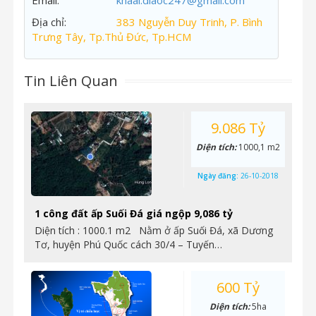
Email:
khaai.diaoc247@gmail.com
Địa chỉ:
383 Nguyễn Duy Trinh, P. Bình
Trưng Tây, Tp.Thủ Đức, Tp.HCM
Tin Liên Quan
9.086 Tỷ
Diện tích:
1000,1 m2
Ngày đăng:
26-10-2018
1 công đất ấp Suối Đá giá ngộp 9,086 tỷ
Diện tích : 1000.1 m2 Nằm ở ấp Suối Đá, xã Dương
Tơ, huyện Phú Quốc cách 30/4 – Tuyến…
600 Tỷ
Diện tích:
5ha