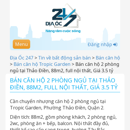
Menu
Đăng nhập
Địa Ốc 247
>
Tin về bất động sản bán
>
Bán căn hộ
>
Bán căn hộ Tropic Garden
>
Bán căn hộ 2 phòng
ngủ tại Thảo Điền, 88m2, full nội thất, Giá 3.5 tỷ
BÁN CĂN HỘ 2 PHÒNG NGỦ TẠI THẢO
ĐIỀN, 88M2, FULL NỘI THẤT, GIÁ 3.5 TỶ
Cần chuyển nhượng căn hộ 2 phòng ngủ tại
Tropic Garden, Phường Thảo Điền, Quận 2.
Diện tích: 88m2, gồm phòng khách, 2 phòng ngủ,
2wc, phòng ăn + bếp, balcon. Nội thất đầy đủ,
thiết kế cao cấp sang trọng, hướng Tây Bắc.