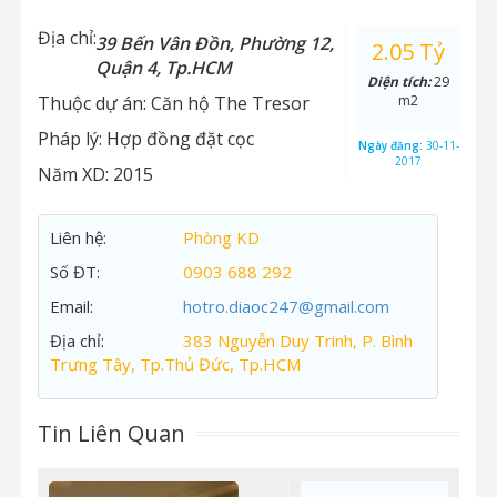
Địa chỉ:
39 Bến Vân Đồn, Phường 12,
2.05 Tỷ
Quận 4, Tp.HCM
Diện tích:
29
Thuộc dự án:
Căn hộ The Tresor
m2
Pháp lý:
Hợp đồng đặt cọc
Ngày đăng:
30-11-
2017
Năm XD:
2015
Liên hệ:
Phòng KD
Số ĐT:
0903 688 292
Email:
hotro.diaoc247@gmail.com
Địa chỉ:
383 Nguyễn Duy Trinh, P. Bình
Trưng Tây, Tp.Thủ Đức, Tp.HCM
Tin Liên Quan