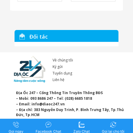
Đối tác
Về chúng tôi
Ký gửi
Tuyển dụng
Liên hệ
Địa Ốc 247 – Cổng Thông Tin Truyền Thông BĐS
– Mobi: 093 8686 247 – Tel: (028) 6685 1818
– Email:
info@diaoc247.vn
– Địa chỉ: 383 Nguyễn Duy Trinh, P. Bình Trưng Tây, Tp.Thủ
Đức, Tp.HCM
Gọi ngay
Facebook Chat
Zalo Chat
Gọi lại cho tôi