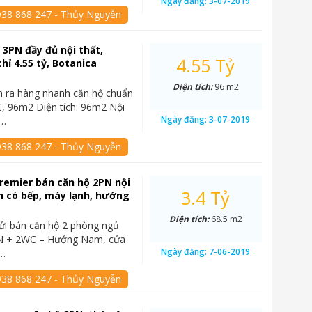
Ngày đăng:
3-07-2019
938 868 247 - Thủy Nguyễn
 3PN đầy đủ nội thất,
4.55 Tỷ
hỉ 4.55 tỷ, Botanica
Diện tích:
96 m2
ần ra hàng nhanh căn hộ chuẩn
, 96m2 Diện tích: 96m2 Nội
Ngày đăng:
3-07-2019
ủ…
938 868 247 - Thủy Nguyễn
remier bán căn hộ 2PN nội
3.4 Tỷ
n có bếp, máy lạnh, hướng
Diện tích:
68.5 m2
ửi bán căn hộ 2 phòng ngủ
N + 2WC – Hướng Nam, cửa
Ngày đăng:
7-06-2019
,…
938 868 247 - Thủy Nguyễn