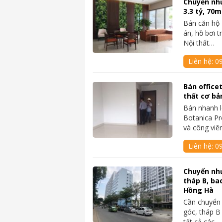
Chuyển nh
3.3 tỷ, 70
Bán căn hộ 
án, hồ bơi 
Nội thất…
Liên hệ:
0
Bán office
thất cơ bả
Bán nhanh l
Botanica Pr
và công viê
Liên hệ:
0
Chuyển nh
tháp B, ba
Hồng Hà
Cần chuyển
góc, tháp B
tất cả các…