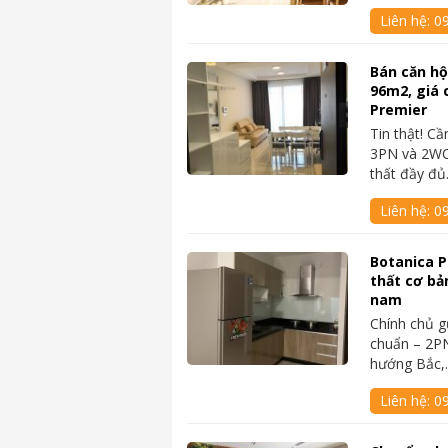
Liên hệ:
0
Bán căn hộ
96m2, giá c
Premier
Tin thật! C
3PN và 2WC
thất đầy đ
Liên hệ:
0
Botanica P
thất cơ bả
nam
Chính chủ g
chuẩn – 2P
hướng Bắc
Liên hệ:
0