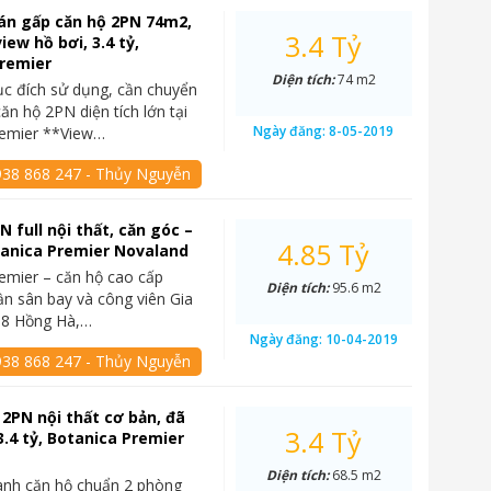
án gấp căn hộ 2PN 74m2,
3.4 Tỷ
iew hồ bơi, 3.4 tỷ,
Premier
Diện tích:
74 m2
c đích sử dụng, cần chuyển
ăn hộ 2PN diện tích lớn tại
Ngày đăng:
8-05-2019
remier **View…
938 868 247 - Thủy Nguyễn
 full nội thất, căn góc –
4.85 Tỷ
tanica Premier Novaland
emier – căn hộ cao cấp
Diện tích:
95.6 m2
n sân bay và công viên Gia
08 Hồng Hà,…
Ngày đăng:
10-04-2019
938 868 247 - Thủy Nguyễn
2PN nội thất cơ bản, đã
3.4 Tỷ
3.4 tỷ, Botanica Premier
Diện tích:
68.5 m2
anh căn hộ chuẩn 2 phòng