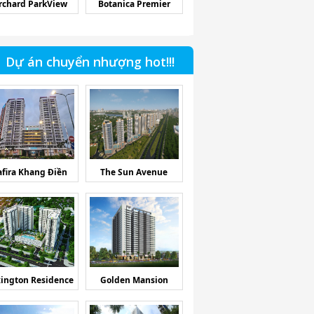
rchard ParkView
Botanica Premier
Dự án chuyển nhượng hot!!!
afira Khang Điền
The Sun Avenue
ington Residence
Golden Mansion