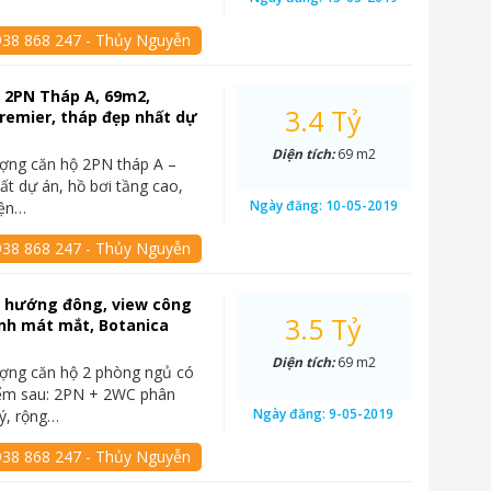
938 868 247 - Thủy Nguyễn
 2PN Tháp A, 69m2,
3.4 Tỷ
remier, tháp đẹp nhất dự
Diện tích:
69 m2
ợng căn hộ 2PN tháp A –
ất dự án, hồ bơi tầng cao,
Ngày đăng:
10-05-2019
iện…
938 868 247 - Thủy Nguyễn
ộ hướng đông, view công
3.5 Tỷ
ịnh mát mắt, Botanica
Diện tích:
69 m2
ợng căn hộ 2 phòng ngủ có
iểm sau: 2PN + 2WC phân
Ngày đăng:
9-05-2019
ý, rộng…
938 868 247 - Thủy Nguyễn