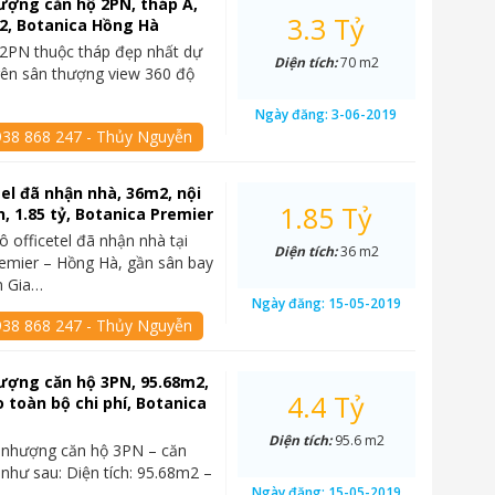
ượng căn hộ 2PN, tháp A,
3.3 Tỷ
m2, Botanica Hồng Hà
2PN thuộc tháp đẹp nhất dự
Diện tích:
70 m2
trên sân thượng view 360 độ
Ngày đăng:
3-06-2019
938 868 247 - Thủy Nguyễn
tel đã nhận nhà, 36m2, nội
1.85 Tỷ
n, 1.85 tỷ, Botanica Premier
ô officetel đã nhận nhà tại
Diện tích:
36 m2
emier – Hồng Hà, gần sân bay
n Gia…
Ngày đăng:
15-05-2019
938 868 247 - Thủy Nguyễn
ượng căn hộ 3PN, 95.68m2,
4.4 Tỷ
o toàn bộ chi phí, Botanica
Diện tích:
95.6 m2
 nhượng căn hộ 3PN – căn
 như sau: Diện tích: 95.68m2 –
Ngày đăng:
15-05-2019