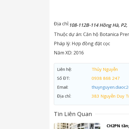
Địa chỉ:
108-112B-114 Hồng Hà, P2,
Thuộc dự án:
Căn hộ Botanica Pre
Pháp lý:
Hợp đồng đặt cọc
Năm XD:
2016
Liên hệ:
Thủy Nguyễn
Số ĐT:
0938 868 247
Email:
thuynguyen.diaoc
Địa chỉ:
383 Nguyễn Duy Tr
Tin Liên Quan
CH2PN tần