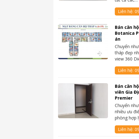
Liên hệ:
0
Bán căn hộ
Botanica P
án
Chuyển như
tháp đẹp nh
view 360 D
Liên hệ:
0
Bán căn h
viên Gia Đ
Premier
Chuyển như
nhiều ưu đ
phòng hợp l
Liên hệ:
0