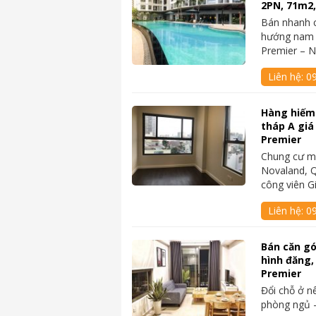
2PN, 71m2
Bán nhanh 
hướng nam 
Premier – 
Liên hệ:
0
Hàng hiếm
tháp A giá
Premier
Chung cư mớ
Novaland, Q
công viên 
Liên hệ:
0
Bán căn gó
hình đăng,
Premier
Đổi chỗ ở n
phòng ngủ –