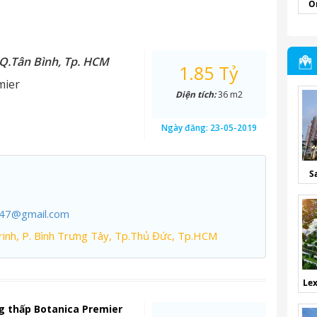
O
 Q.Tân Bình, Tp. HCM
1.85 Tỷ
mier
Diện tích:
36 m2
Ngày đăng:
23-05-2019
S
247@gmail.com
inh, P. Bình Trưng Tây, Tp.Thủ Đức, Tp.HCM
Lex
g thấp Botanica Premier