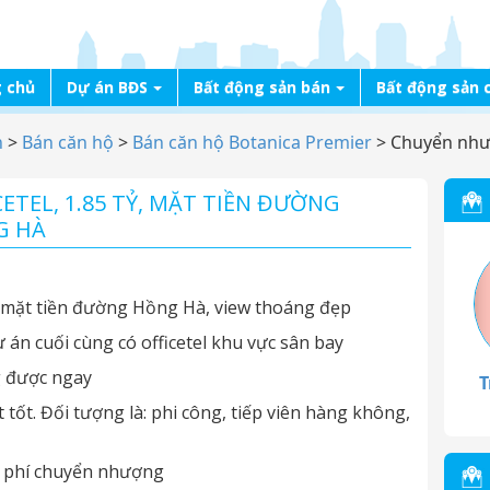
 chủ
Dự án BĐS
Bất động sản bán
Bất động sản 
n
>
Bán căn hộ
>
Bán căn hộ Botanica Premier
>
Chuyển nhượn
TEL, 1.85 TỶ, MẶT TIỀN ĐƯỜNG
G HÀ
 mặt tiền đường Hồng Hà, view thoáng đẹp
án cuối cùng có officetel khu vực sân bay
g được ngay
T
 tốt. Đối tượng là: phi công, tiếp viên hàng không,
ê, phí chuyển nhượng