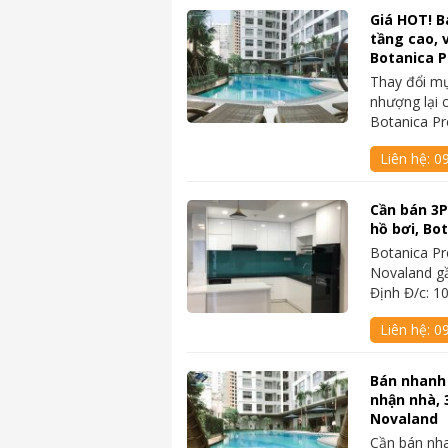
Giá HOT! B
tầng cao, v
Botanica 
Thay đổi mụ
nhượng lại c
Botanica P
Liên hệ:
0
Cần bán 3PN
hồ bơi, Bo
Botanica Pr
Novaland gầ
Định Đ/c: 1
Liên hệ:
0
Bán nhanh 
nhận nhà, 
Novaland
Cần bán nh