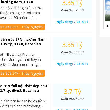
3.35 Tỷ
, hướng nam, HTCB
căn hộ 2 phòng ngủ, 71m2,
Diện tích:
71 m2
thuộc chung cư Botanica
Novaland Đã nhận nhà…
Ngày đăng:
7-08-2019
O
938 868 247 - Thủy Nguyễn
 căn góc 2PN, hướng Nam,
3.35 Tỷ
 3.35 tỷ, HTCB, Botanica
Diện tích:
68 m2
i – Botanica Premier
.Tân Bình, gần sân bay và
Ngày đăng:
7-08-2019
Gia Định Bán nhanh hàng…
938 868 247 - Thủy Nguyễn
c 2PN full nội thất đẹp như
3.7 Tỷ
 3.7 tỷ, 69m2, Botanica
Diện tích:
69 m2
ên cần bán lại căn hộ chuẩn 2
 vị trí căn góc rất thoáng…