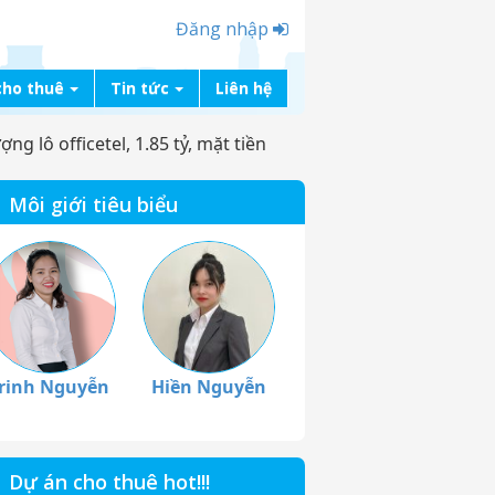
Đăng nhập
cho thuê
Tin tức
Liên hệ
g lô officetel, 1.85 tỷ, mặt tiền
Môi giới tiêu biểu
rinh Nguyễn
Hiền Nguyễn
Dự án cho thuê hot!!!