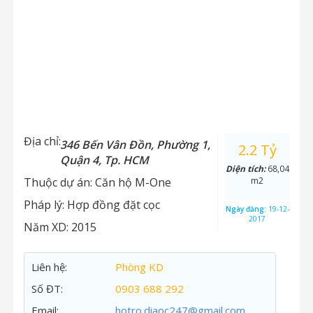
Địa chỉ:
346 Bến Vân Đồn, Phường 1,
2.2 Tỷ
Quận 4, Tp. HCM
Diện tích:
68,04
Thuộc dự án:
Căn hộ M-One
m2
Pháp lý:
Hợp đồng đặt cọc
Ngày đăng:
19-12-
2017
Năm XD:
2015
Liên hệ:
Phòng KD
Số ĐT:
0903 688 292
Email:
hotro.diaoc247@gmail.com