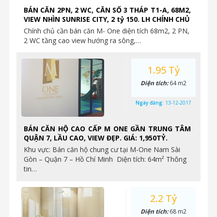
BÁN CĂN 2PN, 2 WC, CĂN SỐ 3 THÁP T1-A, 68M2,
VIEW NHÌN SUNRISE CITY, 2 tỷ 150. LH CHÍNH CHỦ
Chính chủ cần bán căn M- One diện tích 68m2, 2 PN,
2 WC tầng cao view hướng ra sông,…
1.95 Tỷ
Diện tích:
64 m2
Ngày đăng:
13-12-2017
BÁN CĂN HỘ CAO CẤP M ONE GẦN TRUNG TÂM
QUẬN 7, LẦU CAO, VIEW ĐẸP. GIÁ: 1,950TỶ.
Khu vực: Bán căn hộ chung cư tại M-One Nam Sài
Gòn – Quận 7 – Hồ Chí Minh Diện tích: 64m² Thông
tin…
2.2 Tỷ
Diện tích:
68 m2