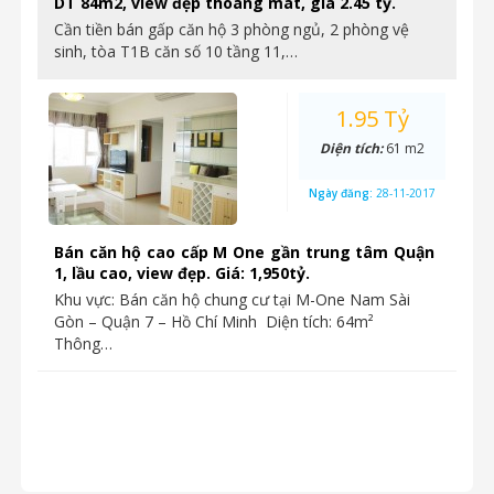
DT 84m2, view đẹp thoáng mát, giá 2.45 tỷ.
Cần tiền bán gấp căn hộ 3 phòng ngủ, 2 phòng vệ
sinh, tòa T1B căn số 10 tầng 11,…
1.95 Tỷ
Diện tích:
61 m2
Ngày đăng:
28-11-2017
Bán căn hộ cao cấp M One gần trung tâm Quận
1, lầu cao, view đẹp. Giá: 1,950tỷ.
Khu vực: Bán căn hộ chung cư tại M-One Nam Sài
Gòn – Quận 7 – Hồ Chí Minh Diện tích: 64m²
Thông…