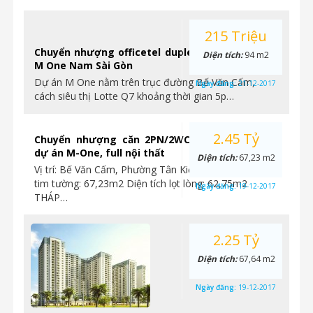
215 Triệu
Chuyển nhượng officetel duplex 94m2 HTCB tại
Diện tích:
94 m2
M One Nam Sài Gòn
Dự án M One nằm trên trục đường Bế Văn Cấm,
Ngày đăng:
21-12-2017
cách siêu thị Lotte Q7 khoảng thời gian 5p…
2.45 Tỷ
Chuyển nhượng căn 2PN/2WC, tầng trung tại
dự án M-One, full nội thất
Diện tích:
67,23 m2
Vị trí: Bế Văn Cấm, Phường Tân Kiểng, Q7 Diện tích
tim tường: 67,23m2 Diện tích lọt lòng: 62,75m2
Ngày đăng:
19-12-2017
THÁP…
2.25 Tỷ
Diện tích:
67,64 m2
Ngày đăng:
19-12-2017