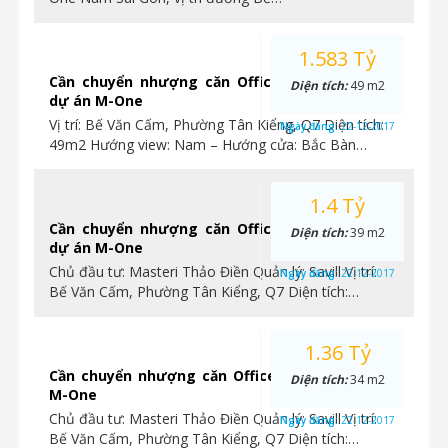
1.583 Tỷ
Cần chuyển nhượng căn Officetel 49m2 thuộc
Diện tích:
49 m2
dự án M-One
Vị trí: Bế Văn Cấm, Phường Tân Kiểng, Q7 Diện tích:
Ngày đăng:
22-12-2017
49m2 Hướng view: Nam – Hướng cửa: Bắc Bàn…
1.4 Tỷ
Cần chuyển nhượng căn Officetel 39m2 thuộc
Diện tích:
39 m2
dự án M-One
Chủ đầu tư: Masteri Thảo Điền Quản lý: Savill Vị trí:
Ngày đăng:
22-12-2017
Bế Văn Cấm, Phường Tân Kiểng, Q7 Diện tích:…
1.36 Tỷ
Cần chuyển nhượng căn Officetel thuộc dự án
Diện tích:
34 m2
M-One
Chủ đầu tư: Masteri Thảo Điền Quản lý: Savill Vị trí:
Ngày đăng:
22-12-2017
Bế Văn Cấm, Phường Tân Kiểng, Q7 Diện tích:…