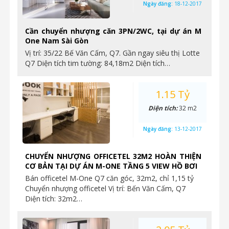
Ngày đăng:
18-12-2017
Cần chuyển nhượng căn 3PN/2WC, tại dự án M
One Nam Sài Gòn
Vị trí: 35/22 Bế Văn Cấm, Q7. Gần ngay siêu thị Lotte
Q7 Diện tích tim tường: 84,18m2 Diện tích…
1.15 Tỷ
Diện tích:
32 m2
Ngày đăng:
13-12-2017
CHUYỂN NHƯỢNG OFFICETEL 32M2 HOÀN THIỆN
CƠ BẢN TẠI DỰ ÁN M-ONE TẦNG 5 VIEW HỒ BƠI
Bán officetel M-One Q7 căn góc, 32m2, chỉ 1,15 tỷ
Chuyển nhượng officetel Vị trí: Bến Văn Cấm, Q7
Diện tích: 32m2…