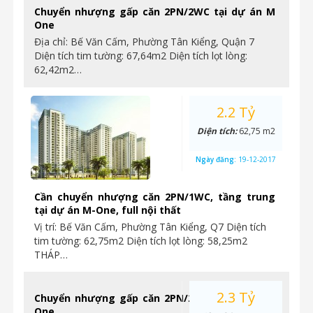
Chuyển nhượng gấp căn 2PN/2WC tại dự án M
One
Địa chỉ: Bế Văn Cấm, Phường Tân Kiểng, Quận 7
Diện tích tim tường: 67,64m2 Diện tích lọt lòng:
62,42m2…
2.2 Tỷ
Diện tích:
62,75 m2
Ngày đăng:
19-12-2017
Cần chuyển nhượng căn 2PN/1WC, tầng trung
tại dự án M-One, full nội thất
Vị trí: Bế Văn Cấm, Phường Tân Kiểng, Q7 Diện tích
tim tường: 62,75m2 Diện tích lọt lòng: 58,25m2
THÁP…
2.3 Tỷ
Chuyển nhượng gấp căn 2PN/2WC tại dự án M
One