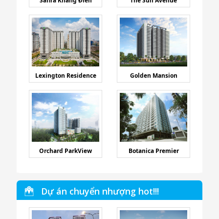
Safira Khang Điền
The Sun Avenue
Lexington Residence
Golden Mansion
Orchard ParkView
Botanica Premier
Dự án chuyển nhượng hot!!!