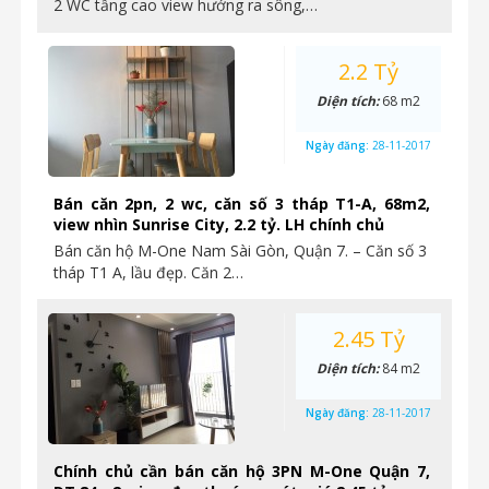
2 WC tầng cao view hướng ra sông,…
2.2 Tỷ
Diện tích:
68 m2
Ngày đăng:
28-11-2017
Bán căn 2pn, 2 wc, căn số 3 tháp T1-A, 68m2,
view nhìn Sunrise City, 2.2 tỷ. LH chính chủ
Bán căn hộ M-One Nam Sài Gòn, Quận 7. – Căn số 3
tháp T1 A, lầu đẹp. Căn 2…
2.45 Tỷ
Diện tích:
84 m2
Ngày đăng:
28-11-2017
Chính chủ cần bán căn hộ 3PN M-One Quận 7,