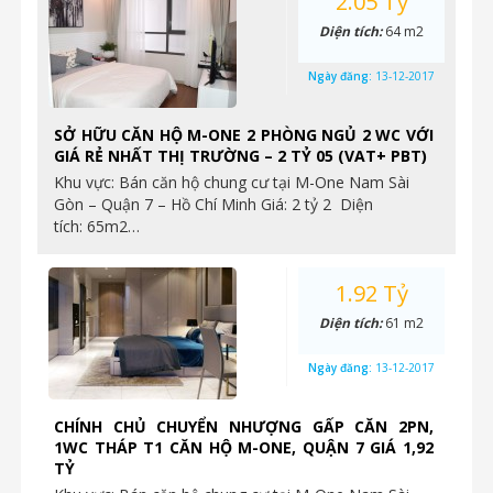
2.05 Tỷ
Diện tích:
64 m2
Ngày đăng:
13-12-2017
SỞ HỮU CĂN HỘ M-ONE 2 PHÒNG NGỦ 2 WC VỚI
GIÁ RẺ NHẤT THỊ TRƯỜNG – 2 TỶ 05 (VAT+ PBT)
Khu vực: Bán căn hộ chung cư tại M-One Nam Sài
Gòn – Quận 7 – Hồ Chí Minh Giá: 2 tỷ 2 Diện
tích: 65m2…
1.92 Tỷ
Diện tích:
61 m2
Ngày đăng:
13-12-2017
CHÍNH CHỦ CHUYỂN NHƯỢNG GẤP CĂN 2PN,
1WC THÁP T1 CĂN HỘ M-ONE, QUẬN 7 GIÁ 1,92
TỶ