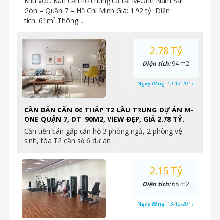
Khu vực: Bán căn hộ chung cư tại M-One Nam Sài
Gòn – Quận 7 – Hồ Chí Minh Giá: 1.92 tỷ Diện
tích: 61m² Thông…
2.78 Tỷ
Diện tích:
94 m2
Ngày đăng:
13-12-2017
CẦN BÁN CĂN 06 THÁP T2 LẦU TRUNG DỰ ÁN M-
ONE QUẬN 7, DT: 90M2, VIEW ĐẸP, GIÁ 2.78 TỶ.
Cần tiền bán gấp căn hộ 3 phòng ngủ, 2 phòng vệ
sinh, tòa T2 căn số 6 dự án…
2.15 Tỷ
Diện tích:
68 m2
Ngày đăng:
13-12-2017