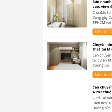
Bán nhanh
cao, view 
Chủ đầu tư 
đang gây đư
TPHCM với 
Liên hệ:
09
Chuyển như
thất tại M
Cần chuyển
tại dự án M
đường Bế…
Liên hệ:
09
Cần chuyển
49m2 thuộ
Vị trí: Bế 
Diện tích: 
Hướng cửa: