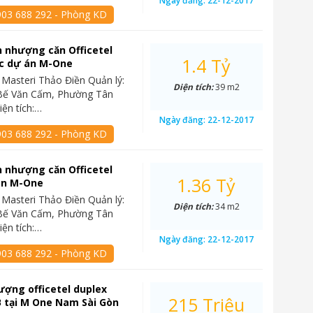
Ngày đăng:
22-12-2017
903 688 292 - Phòng KD
 nhượng căn Officetel
1.4 Tỷ
c dự án M-One
 Masteri Thảo Điền Quản lý:
Diện tích:
39 m2
rí: Bế Văn Cấm, Phường Tân
iện tích:…
Ngày đăng:
22-12-2017
903 688 292 - Phòng KD
 nhượng căn Officetel
1.36 Tỷ
án M-One
 Masteri Thảo Điền Quản lý:
Diện tích:
34 m2
rí: Bế Văn Cấm, Phường Tân
iện tích:…
Ngày đăng:
22-12-2017
903 688 292 - Phòng KD
ợng officetel duplex
215 Triệu
 tại M One Nam Sài Gòn