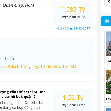
O
, Quận 4, Tp. HCM
1.583 Tỷ
Diện tích:
49 m2
Ngày đăng:
22-12-2017
mail.com
S
inh, P. Bình Trưng Tây, Tp.Thủ Đức, Tp.HCM
ượng căn Officetel M-One,
1.52 Tỷ
, view hồ bơi, quận 7
Lex
nhượng nhanh Officetel tại
Diện tích:
33 m2
e đang có hợp đồng thuê