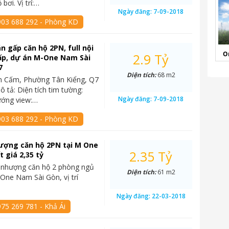
bơi. Vị trí:…
Ngày đăng:
7-09-2018
903 688 292 - Phòng KD
n gấp căn hộ 2PN, full nội
O
2.9 Tỷ
ấp, dự án M-One Nam Sài
7
Diện tích:
68 m2
Văn Cấm, Phường Tân Kiểng, Q7
ô tả: Diện tích tim tường:
Ngày đăng:
7-09-2018
ớng view:…
903 688 292 - Phòng KD
ượng căn hộ 2PN tại M One
2.35 Tỷ
ất giá 2,35 tỷ
 nhượng căn hộ 2 phòng ngủ
Diện tích:
61 m2
 One Nam Sài Gòn, vị trí
Ngày đăng:
22-03-2018
75 269 781 - Khả Ái