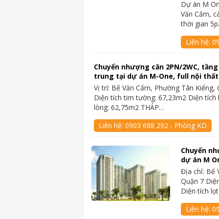
Dự án M On
Văn Cấm, cá
thời gian 5
Liên hệ:
09
Chuyển nhượng căn 2PN/2WC, tầng
trung tại dự án M-One, full nội thất
Vị trí: Bế Văn Cấm, Phường Tân Kiểng,
Diện tích tim tường: 67,23m2 Diện tích 
lòng: 62,75m2 THÁP…
Liên hệ:
0903 688 292 - Phòng KD
Chuyển nh
dự án M O
Địa chỉ: Bế
Quận 7 Diện
Diện tích l
Liên hệ:
0