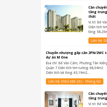
Cần chuyể
tầng trung
thất
Vị trí: Bế 
Diện tích ti
lòng: 58,2
Liên hệ:
0
Chuyển nhượng gấp căn 2PN/2WC t
dự án M One
Địa chỉ: Bế Văn Cấm, Phường Tân Kiển
Quận 7 Diện tích tim tường: 68,04m2
Diện tích lọt lòng: 63,19m2…
Liên hệ:
0903 688 292 - Phòng KD
Cần chuyể
tầng trung
Vị trí: Bế 