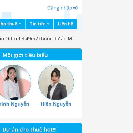
Đăng nhập
cho thuê
Tin tức
Liên hệ
n Officetel 49m2 thuộc dự án M-
Môi giới tiêu biểu
rinh Nguyễn
Hiền Nguyễn
Dự án cho thuê hot!!!