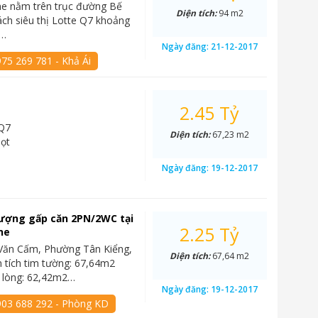
e nằm trên trục đường Bế
Diện tích:
94 m2
ch siêu thị Lotte Q7 khoảng
p…
Ngày đăng:
21-12-2017
75 269 781 - Khả Ái
2.45 Tỷ
 Q7
Diện tích:
67,23 m2
lọt
Ngày đăng:
19-12-2017
ượng gấp căn 2PN/2WC tại
2.25 Tỷ
ne
 Văn Cấm, Phường Tân Kiểng,
Diện tích:
67,64 m2
 tích tim tường: 67,64m2
ọt lòng: 62,42m2…
Ngày đăng:
19-12-2017
903 688 292 - Phòng KD