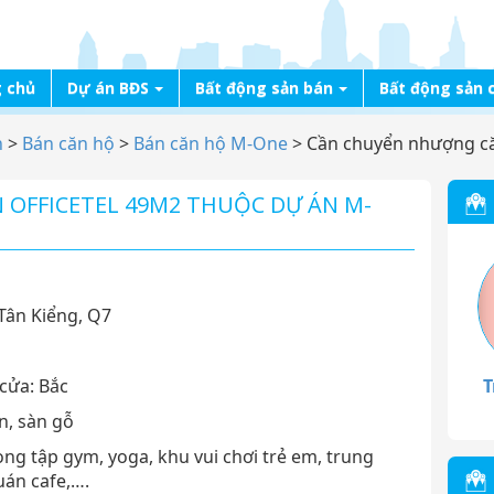
 chủ
Dự án BĐS
Bất động sản bán
Bất động sản 
n
>
Bán căn hộ
>
Bán căn hộ M-One
>
Cần chuyển nhượng că
OFFICETEL 49M2 THUỘC DỰ ÁN M-
 Tân Kiểng, Q7
cửa: Bắc
T
n, sàn gỗ
hòng tập gym, yoga, khu vui chơi trẻ em, trung
uán cafe,….