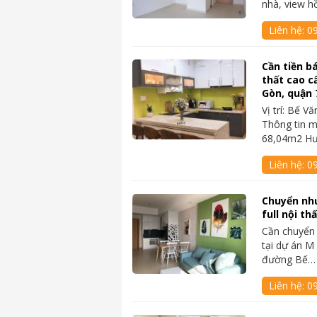
nhà, view hồ 
Liên hệ:
0
Cần tiền bá
thất cao c
Gòn, quận 
Vị trí: Bế 
Thông tin m
68,04m2 Hư
Liên hệ:
0
Chuyển nh
full nội th
Cần chuyển
tại dự án M
đường Bế…
Liên hệ:
09