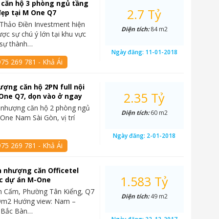
 căn hộ 3 phòng ngủ tầng
2.7 Tỷ
đẹp tại M One Q7
Thảo Điền Investment hiện
Diện tích:
84 m2
ợc sự chú ý lớn tại khu vực
sự thành…
Ngày đăng:
11-01-2018
75 269 781 - Khả Ái
ợng căn hộ 2PN full nội
2.35 Tỷ
 One Q7, dọn vào ở ngay
 nhượng căn hộ 2 phòng ngủ
Diện tích:
60 m2
 One Nam Sài Gòn, vị trí
Ngày đăng:
2-01-2018
75 269 781 - Khả Ái
 nhượng căn Officetel
1.583 Tỷ
c dự án M-One
Văn Cấm, Phường Tân Kiểng, Q7
Diện tích:
49 m2
49m2 Hướng view: Nam –
 Bắc Bàn…