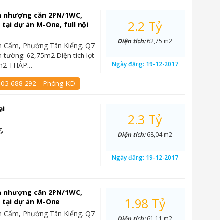
n nhượng căn 2PN/1WC,
2.2 Tỷ
 tại dự án M-One, full nội
Diện tích:
62,75 m2
Văn Cấm, Phường Tân Kiểng, Q7
m tường: 62,75m2 Diện tích lọt
Ngày đăng:
19-12-2017
5m2 THÁP…
903 688 292 - Phòng KD
ại
2.3 Tỷ
g,
Diện tích:
68,04 m2
Ngày đăng:
19-12-2017
n nhượng căn 2PN/1WC,
1.98 Tỷ
 tại dự án M-One
Văn Cấm, Phường Tân Kiểng, Q7
Diện tích:
61,11 m2