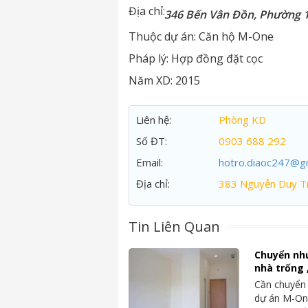
Địa chỉ:
346 Bến Vân Đồn, Phường 1
Thuộc dự án:
Căn hộ M-One
Pháp lý:
Hợp đồng đặt cọc
Năm XD:
2015
Liên hệ:
Phòng KD
Số ĐT:
0903 688 292
Email:
hotro.diaoc247@g
Địa chỉ:
383 Nguyễn Duy Tr
Tin Liên Quan
Chuyển nh
nhà trống 
Cần chuyển 
dự án M-On