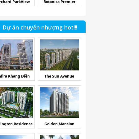
rchard ParkView
Botanica Premier
Dự án chuyển nhượng hot!!!
afira Khang Điền
The Sun Avenue
ington Residence
Golden Mansion