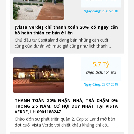
Ngày đăng:
28-07-2018
[Vista Verde] chỉ thanh toán 20% có ngay căn
hộ hoàn thiện cơ bản ở liền
Chủ đầu tư Capitaland đang bán những căn cuối
cùng của dự án với mức giá cũng như lịch thanh…
5.7 Tỷ
Diện tích:
151 m2
Ngày đăng:
28-07-2018
THANH TOÁN 20% NHẬN NHÀ, TRẢ CHẬM 0%
TRONG 2,5 NĂM. CƠ HỘI DUY NHẤT TẠI VISTA
VERDE, LH 0901188247
Chào đón sự phát triển quận 2, CapitalLand mở bán
đợt cuối Vista Verde với chiết khấu khủng chỉ có…