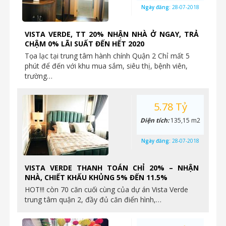
Ngày đăng:
28-07-2018
VISTA VERDE, TT 20% NHẬN NHÀ Ở NGAY, TRẢ
CHẬM 0% LÃI SUẤT ĐẾN HẾT 2020
Tọa lạc tại trung tâm hành chính Quận 2 Chỉ mất 5
phút để đến với khu mua sắm, siêu thị, bệnh viên,
trường…
5.78 Tỷ
Diện tích:
135,15 m2
Ngày đăng:
28-07-2018
VISTA VERDE THANH TOÁN CHỈ 20% – NHẬN
NHÀ, CHIẾT KHẤU KHỦNG 5% ĐẾN 11.5%
HOT!!! còn 70 căn cuối cùng của dự án Vista Verde
trung tâm quận 2, đầy đủ căn điển hình,…