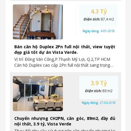
4.3 Tỷ
Diện tích:
87,4 m2
Ngày đăng:
4-05-2018
Bán căn hộ Duplex 2Pn full nội thất, view tuyệt
đẹp giá tốt dự án Vista Verde.
Vị trí: Đồng Văn Cống,P.Thạnh Mỹ Lợi, Q.2,TP HCM
Căn hộ Duplex cao cấp 2Pn full nội thất sang trọng…
3.9 Tỷ
Diện tích:
89 m2
Ngày đăng:
27-04-2018
Chuyển nhượng CH2PN, căn góc, 89m2, đầy đủ
nội thất, 3.9 tỷ, Vista Verde
Thay đổi nhu cầu sử dụng nên cần chuyển nhượng lại