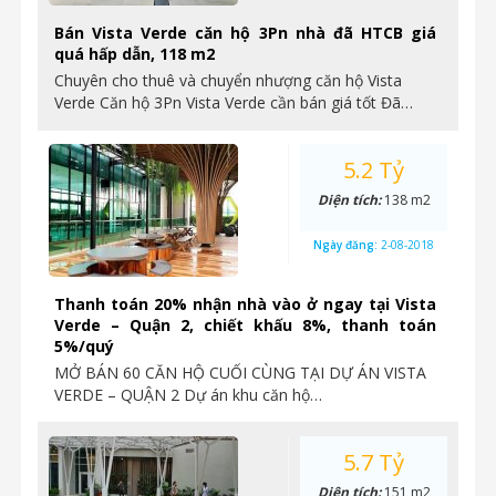
Bán Vista Verde căn hộ 3Pn nhà đã HTCB giá
quá hấp dẫn, 118 m2
Chuyên cho thuê và chuyển nhượng căn hộ Vista
Verde Căn hộ 3Pn Vista Verde cần bán giá tốt Đã…
5.2 Tỷ
Diện tích:
138 m2
Ngày đăng:
2-08-2018
Thanh toán 20% nhận nhà vào ở ngay tại Vista
Verde – Quận 2, chiết khấu 8%, thanh toán
5%/quý
MỞ BÁN 60 CĂN HỘ CUỐI CÙNG TẠI DỰ ÁN VISTA
VERDE – QUẬN 2 Dự án khu căn hộ…
5.7 Tỷ
Diện tích:
151 m2