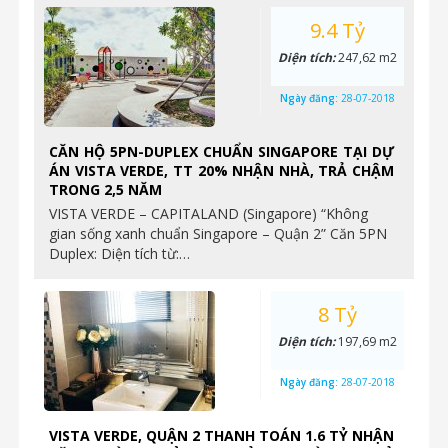
9.4 Tỷ
Diện tích:
247,62 m2
Ngày đăng:
28-07-2018
CĂN HỘ 5PN-DUPLEX CHUẨN SINGAPORE TẠI DỰ
ÁN VISTA VERDE, TT 20% NHẬN NHÀ, TRẢ CHẬM
TRONG 2,5 NĂM
VISTA VERDE – CAPITALAND (Singapore) “Không
gian sống xanh chuẩn Singapore – Quận 2” Căn 5PN
Duplex: Diện tích từ:…
8 Tỷ
Diện tích:
197,69 m2
Ngày đăng:
28-07-2018
VISTA VERDE, QUẬN 2 THANH TOÁN 1.6 TỶ NHẬN