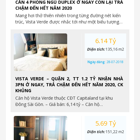
CĂN 4 PHÒNG NGỦ DUPLEX Ở NGAY CÒN LẠI TRẢ
CHẬM ĐẾN HẾT NĂM 2020
Mang hơi thở thiên nhiên trong từng đường nét kiến
trúc, Vista Verde được nhắc tới như một biểu tượng…
6.14 Tỷ
Diện tích:
135,16 m2
Ngày đăng:
28-07-2018
VISTA VERDE – QUẬN 2, TT 1.2 TỶ NHẬN NHÀ
3PN Ở NGAY, TRẢ CHẬM ĐẾN HẾT NĂM 2020, CK
KHỦNG
Căn hộ Vista Verde thuộc CĐT Capitaland tại khu
Đông Sài Gòn. – Giá bán: 6,14 tỷ – Căn hộ…
5.69 Tỷ
Diện tích:
151,22 m2