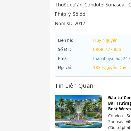
Thuộc dự án:
Condotel Sonasea - 
Pháp lý:
Sổ đỏ
Năm XD:
2017
Liên hệ:
Huy Nguyễn
Số ĐT:
0968 777 833
Email:
thanhhuy.diaoc24
Địa chỉ:
383 Nguyễn Duy Tr
Tin Liên Quan
Đầu tư Con
Bãi Trườn
Best West
Condotel S
Sonasea Vil
đầu tư phát