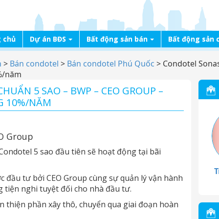
 chủ
Dự án BĐS
Bất động sản bán
Bất động sản 
n
>
Bán condotel
>
Bán condotel Phú Quốc
>
Condotel Sonas
0%/năm
HUẨN 5 SAO – BWP – CEO GROUP –
G 10%/NĂM
EO Group
ondotel 5 sao đầu tiên sẽ hoạt động tại bãi
T
ược đầu tư bởi CEO Group cùng sự quản lý vận hành
 tiện nghi tuyệt đối cho nhà đầu tư.
àn thiện phần xây thô, chuyển qua giai đoạn hoàn