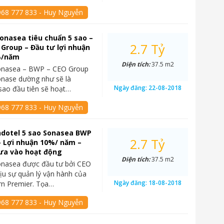
968 777 833 - Huy Nguyễn
onasea tiêu chuẩn 5 sao –
2.7 Tỷ
Group – Đầu tư lợi nhuận
%/năm
Diện tích:
37.5 m2
onasea – BWP – CEO Group
onase dường như sẽ là
Ngày đăng:
22-08-2018
sao đầu tiên sẽ hoạt…
968 777 833 - Huy Nguyễn
ndotel 5 sao Sonasea BWP
2.7 Tỷ
 Lợi nhuận 10%/ năm –
ưa vào hoạt động
Diện tích:
37.5 m2
onasea được đầu tư bởi CEO
ịu sự quản lý vận hành của
Ngày đăng:
18-08-2018
rn Premier. Tọa…
968 777 833 - Huy Nguyễn