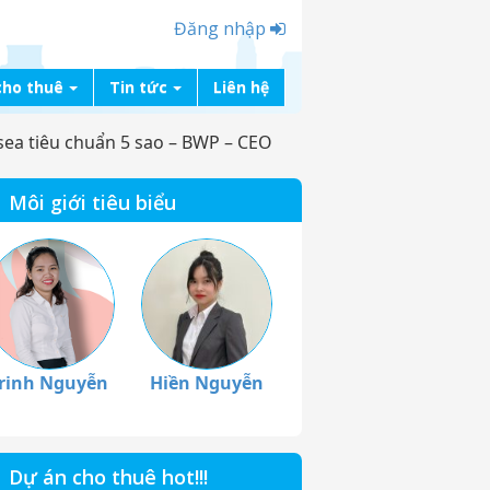
Đăng nhập
cho thuê
Tin tức
Liên hệ
ea tiêu chuẩn 5 sao – BWP – CEO
Môi giới tiêu biểu
rinh Nguyễn
Hiền Nguyễn
Dự án cho thuê hot!!!