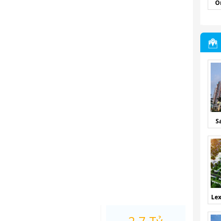
O
S
Lex