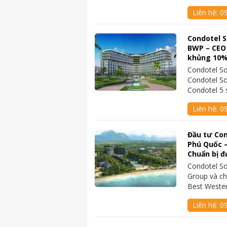
Liên hệ:
0
Condotel S
BWP – CEO 
khủng 10
Condotel S
Condotel S
Condotel 5 
Liên hệ:
0
Đầu tư Co
Phú Quốc –
Chuẩn bị đ
Condotel S
Group và ch
Best Weste
Liên hệ:
0