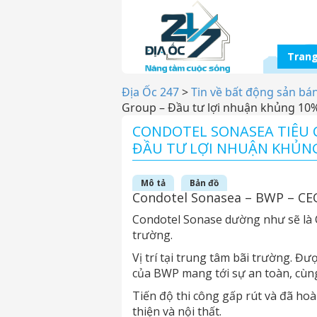
Trang
Địa Ốc 247
>
Tin về bất động sản bá
Group – Đầu tư lợi nhuận khủng 1
CONDOTEL SONASEA TIÊU C
ĐẦU TƯ LỢI NHUẬN KHỦN
Mô tả
Bản đồ
Condotel Sonasea – BWP – C
Condotel Sonase dường như sẽ là C
trường.
Vị trí tại trung tâm bãi trường. Đ
của BWP mang tới sự an toàn, cùng
Tiến độ thi công gấp rút và đã ho
thiện và nội thất.