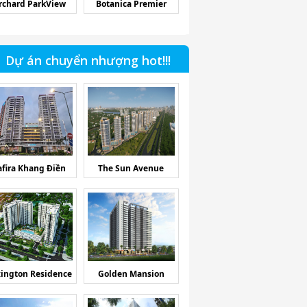
rchard ParkView
Botanica Premier
Dự án chuyển nhượng hot!!!
afira Khang Điền
The Sun Avenue
ington Residence
Golden Mansion