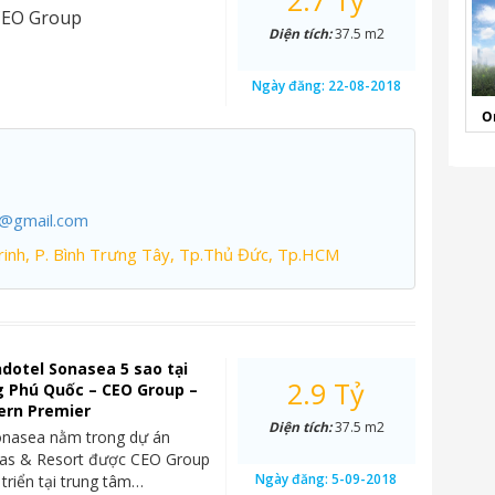
2.7 Tỷ
CEO Group
Diện tích:
37.5 m2
Ngày đăng:
22-08-2018
O
7@gmail.com
inh, P. Bình Trưng Tây, Tp.Thủ Đức, Tp.HCM
dotel Sonasea 5 sao tại
2.9 Tỷ
g Phú Quốc – CEO Group –
ern Premier
Diện tích:
37.5 m2
onasea nằm trong dự án
las & Resort được CEO Group
Ngày đăng:
5-09-2018
 triển tại trung tâm…