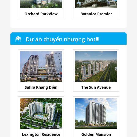
Orchard ParkView
Botanica Premier
Dự án chuyển nhượng hot!!!
Safira Khang Điền
The Sun Avenue
Lexington Residence
Golden Mansion