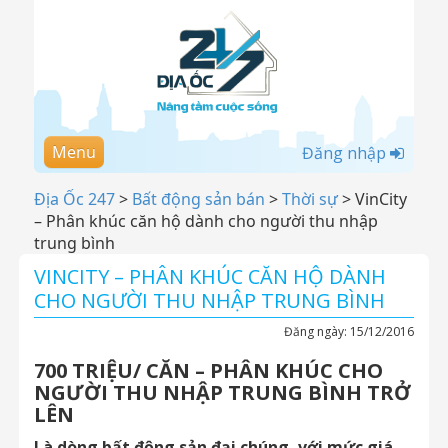
Menu
Đăng nhập
Địa Ốc 247
>
Bất động sản bán
>
Thời sự
>
VinCity
– Phân khúc căn hộ dành cho người thu nhập
trung bình
VINCITY – PHÂN KHÚC CĂN HỘ DÀNH
CHO NGƯỜI THU NHẬP TRUNG BÌNH
Đăng ngày:
15/12/2016
700 TRIỆU/ CĂN – PHÂN KHÚC CHO
NGƯỜI THU NHẬP TRUNG BÌNH TRỞ
LÊN
Là dòng bất động sản đại chúng, với mức giá