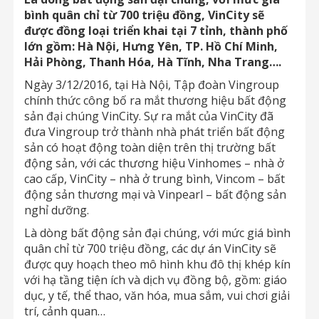
bình quân chỉ từ 700 triệu đồng, VinCity sẽ
được đồng loại triển khai tại 7 tỉnh, thành phố
lớn gồm: Hà Nội, Hưng Yên, TP. Hồ Chí Minh,
Hải Phòng, Thanh Hóa, Hà Tĩnh, Nha Trang….
Ngày 3/12/2016, tại Hà Nội, Tập đoàn Vingroup
chính thức công bố ra mắt thương hiệu bất động
sản đại chúng VinCity. Sự ra mắt của VinCity đã
đưa Vingroup trở thành nhà phát triển bất động
sản có hoạt động toàn diện trên thị trường bất
động sản, với các thương hiệu Vinhomes – nhà ở
cao cấp, VinCity – nhà ở trung bình, Vincom – bất
động sản thương mại và Vinpearl – bất động sản
nghỉ dưỡng.
Là dòng bất động sản đại chúng, với mức giá bình
quân chỉ từ 700 triệu đồng, các dự án VinCity sẽ
được quy hoạch theo mô hình khu đô thị khép kín
với hạ tầng tiện ích và dịch vụ đồng bộ, gồm: giáo
dục, y tế, thể thao, văn hóa, mua sắm, vui chơi giải
trí, cảnh quan…