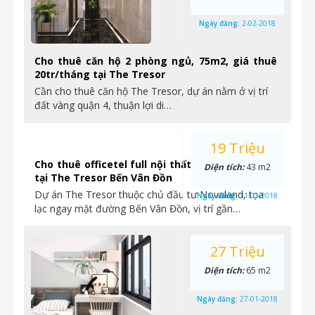
Ngày đăng:
2-02-2018
Cho thuê căn hộ 2 phòng ngủ, 75m2, giá thuê
20tr/tháng tại The Tresor
Cần cho thuê căn hộ The Tresor, dự án nằm ở vị trí
đất vàng quận 4, thuận lợi di…
19 Triệu
Cho thuê officetel full nội thất, có 1 phòng ngủ
Diện tích:
43 m2
tại The Tresor Bến Vân Đồn
Dự án The Tresor thuộc chủ đầu tư Novaland, tọa
Ngày đăng:
31-01-2018
lạc ngay mặt đường Bến Vân Đồn, vị trí gần…
27 Triệu
Diện tích:
65 m2
Ngày đăng:
27-01-2018