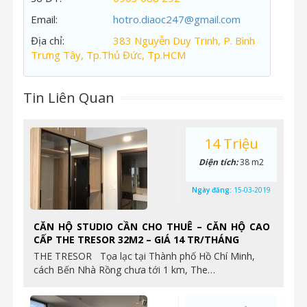
Email:
hotro.diaoc247@gmail.com
Địa chỉ:
383 Nguyễn Duy Trinh, P. Bình
Trưng Tây, Tp.Thủ Đức, Tp.HCM
Tin Liên Quan
14 Triệu
Diện tích:
38 m2
Ngày đăng:
15-03-2019
CĂN HỘ STUDIO CẦN CHO THUÊ – CĂN HỘ CAO
CẤP THE TRESOR 32M2 – GIÁ 14 TR/THÁNG
THE TRESOR Tọa lạc tại Thành phố Hồ Chí Minh,
cách Bến Nhà Rồng chưa tới 1 km, The…