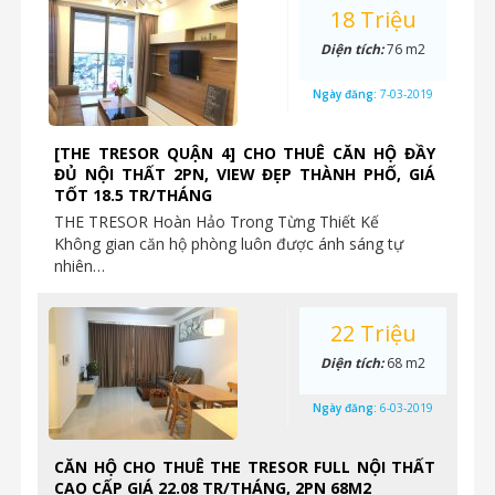
18 Triệu
Diện tích:
76 m2
Ngày đăng:
7-03-2019
[THE TRESOR QUẬN 4] CHO THUÊ CĂN HỘ ĐẦY
ĐỦ NỘI THẤT 2PN, VIEW ĐẸP THÀNH PHỐ, GIÁ
TỐT 18.5 TR/THÁNG
THE TRESOR Hoàn Hảo Trong Từng Thiết Kế
Không gian căn hộ phòng luôn được ánh sáng tự
nhiên…
22 Triệu
Diện tích:
68 m2
Ngày đăng:
6-03-2019
CĂN HỘ CHO THUÊ THE TRESOR FULL NỘI THẤT
CAO CẤP GIÁ 22.08 TR/THÁNG, 2PN 68M2