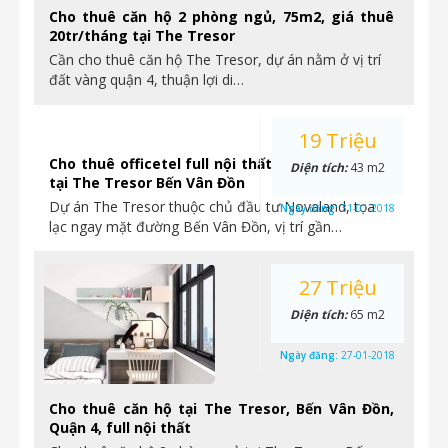
Cho thuê căn hộ 2 phòng ngủ, 75m2, giá thuê
20tr/tháng tại The Tresor
Cần cho thuê căn hộ The Tresor, dự án nằm ở vị trí
đất vàng quận 4, thuận lợi di…
19 Triệu
Cho thuê officetel full nội thất, có 1 phòng ngủ
Diện tích:
43 m2
tại The Tresor Bến Vân Đồn
Dự án The Tresor thuộc chủ đầu tư Novaland, tọa
Ngày đăng:
31-01-2018
lạc ngay mặt đường Bến Vân Đồn, vị trí gần…
27 Triệu
Diện tích:
65 m2
Ngày đăng:
27-01-2018
Cho thuê căn hộ tại The Tresor, Bến Vân Đồn,
Quận 4, full nội thất