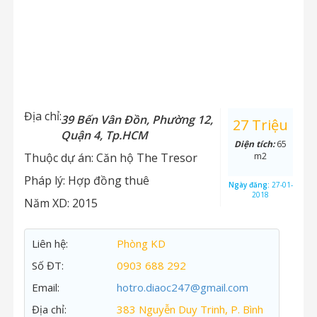
Địa chỉ:
39 Bến Vân Đồn, Phường 12,
27 Triệu
Quận 4, Tp.HCM
Diện tích:
65
Thuộc dự án:
Căn hộ The Tresor
m2
Pháp lý:
Hợp đồng thuê
Ngày đăng:
27-01-
2018
Năm XD:
2015
Liên hệ:
Phòng KD
Số ĐT:
0903 688 292
Email:
hotro.diaoc247@gmail.com
Địa chỉ:
383 Nguyễn Duy Trinh, P. Bình