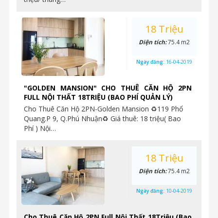
18 Triệu
Diện tích:
75.4 m2
Ngày đăng:
16-04-2019
"GOLDEN MANSION" CHO THUÊ CĂN HỘ 2PN
FULL NỘI THẤT 18TRIỆU (BAO PHÍ QUẢN LÝ)
Cho Thuê Căn Hộ 2PN-Golden Mansion ♻119 Phổ
Quang.P 9, Q.Phú Nhuận♻ Giá thuê: 18 triệu( Bao
Phí ) Nội…
18 Triệu
Diện tích:
75.4 m2
Ngày đăng:
10-04-2019
Cho Thuê Căn Hộ 2PN Full Nội Thất 18Triệu (Bao