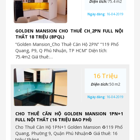
Diện tích:
75.4 m2
Ngày đăng:
16-04-2019
GOLDEN MANSION CHO THUÊ CH_2PN FULL NỘI
THẤT 18 TRIỆU (BPQL)
“Golden Mansion_Cho Thuê Căn Hộ 2PN” “119 Phổ
Quang, P9, Q Phú Nhuận, TP HCM” Diện tích:
75.4m2 Giá thuê:…
16 Triệu
Diện tích:
50 m2
Ngày đăng:
16-04-2019
CHO THUÊ CĂN HỘ GOLDEN MANSION 1PN+1
FULL NỘI THẤT (16 TRIỆU BAO PHÍ)
Cho Thuê Căn Hộ 1PN+1 Golden Mansion ♻119 Phổ
Quang, Phường 9, Quận Phú Nhuận♻ Giá thuê: 16
triệu/ tháng…