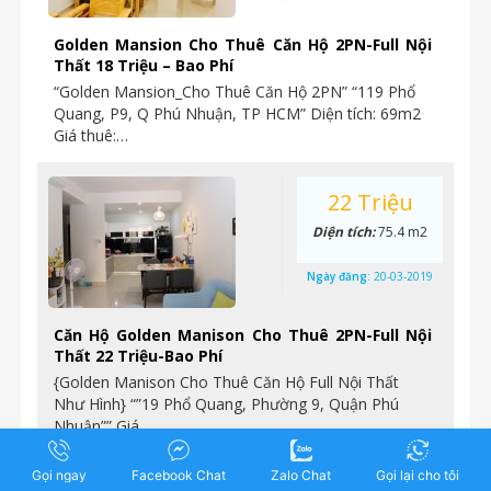
Golden Mansion Cho Thuê Căn Hộ 2PN-Full Nội
Thất 18 Triệu – Bao Phí
“Golden Mansion_Cho Thuê Căn Hộ 2PN” “119 Phổ
Quang, P9, Q Phú Nhuận, TP HCM” Diện tích: 69m2
Giá thuê:…
22 Triệu
Diện tích:
75.4 m2
Ngày đăng:
20-03-2019
Căn Hộ Golden Manison Cho Thuê 2PN-Full Nội
Thất 22 Triệu-Bao Phí
{Golden Manison Cho Thuê Căn Hộ Full Nội Thất
Như Hình} “”19 Phổ Quang, Phường 9, Quận Phú
Nhuận”” Giá…
Gọi ngay
Facebook Chat
Zalo Chat
Gọi lại cho tôi