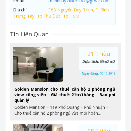
Email:
thanhhuy.diaoc247@gmail.com
Địa chỉ:
383 Nguyễn Duy Trinh, P. Bình
Trưng Tây, Tp.Thủ Đức, Tp.HCM
Tin Liên Quan
21 Triệu
Diện tích:
69m2 m2
Ngày đăng:
10-10-2019
Golden Mansion cho thuê căn hộ 2 phòng ngủ
view công viên – Giá thuê: 21tr/tháng – Bao phí
quản lý
Golden Mansion – 119 Phổ Quang – Phú Nhuận –
Cho thuê căn hộ 2 phòng ngủ vừa mới hoàn…
18 Triệu