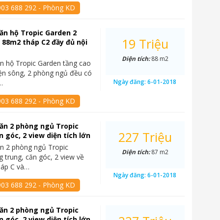
903 688 292 - Phòng KD
ăn hộ Tropic Garden 2
19 Triệu
88m2 tháp C2 đầy đủ nội
Diện tích:
88 m2
n hộ Tropic Garden tầng cao
iện sông, 2 phòng ngủ đều có
Ngày đăng:
6-01-2018
…
903 688 292 - Phòng KD
ăn 2 phòng ngủ Tropic
227 Triệu
n góc, 2 view diện tích lớn
n 2 phòng ngủ Tropic
Diện tích:
87 m2
g trung, căn góc, 2 view về
háp C và…
Ngày đăng:
6-01-2018
903 688 292 - Phòng KD
ăn 2 phòng ngủ Tropic
n góc, 2 view diện tích lớn