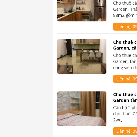
Cho thuê că
Garden, Thả
88m2 gồm 
Liên hệ:
0
Cho thuê c
Garden, că
Cho thuê că
Garden, tần
công viên t
Liên hệ:
0
Cho thuê c
Garden tần
Căn hộ 2 ph
cho thuê. C
2wc,…
Liên hệ:
0