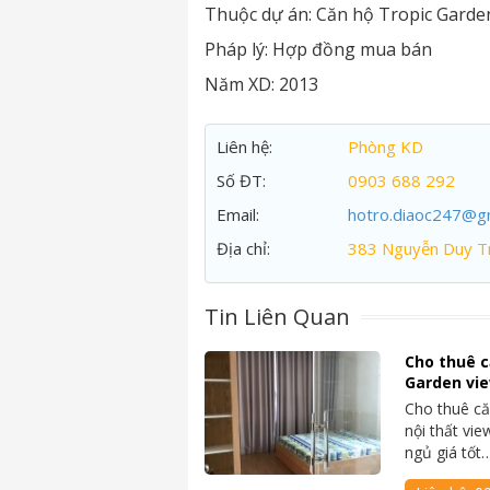
Thuộc dự án:
Căn hộ Tropic Garde
Pháp lý:
Hợp đồng mua bán
Năm XD:
2013
Liên hệ:
Phòng KD
Số ĐT:
0903 688 292
Email:
hotro.diaoc247@g
Địa chỉ:
383 Nguyễn Duy Tr
Tin Liên Quan
Cho thuê c
Garden vie
Cho thuê că
nội thất vi
ngủ giá tốt…