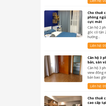
Liên hệ:
0
Cho thuê c
phòng ngủ
cực mát
Căn hộ 2 ph
góc có tận 2
hướng…
Liên hệ:
0
Căn hộ 3 p
bản, sàn v
Căn hộ 3 ph
view đông n
bản bao g
Liên hệ:
0
Cho thuê c
cao cấp tạ