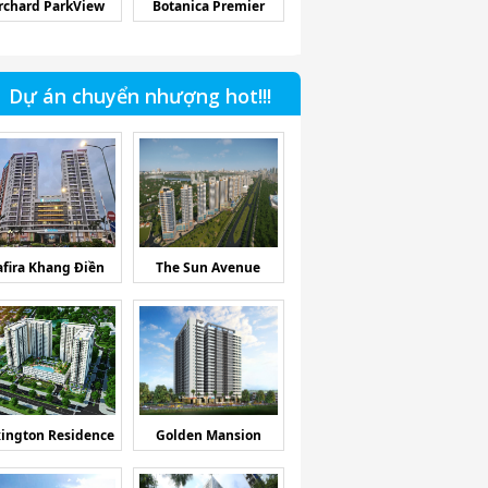
rchard ParkView
Botanica Premier
Dự án chuyển nhượng hot!!!
afira Khang Điền
The Sun Avenue
ington Residence
Golden Mansion