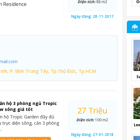
Diện tích:
88 m2
O
n Residence
Ngày đăng:
28-11-2017
mail.com
inh, P. Bình Trưng Tây, Tp.Thủ Đức, Tp.HCM
S
ăn hộ 3 phòng ngủ Tropic
27 Triệu
w sông giá tốt
n hộ Tropic Garden đầy đủ
Diện tích:
100 m2
ew trực diện sông, căn 3 phòng
Lex
.
Ngày đăng:
27-01-2018