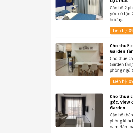
cực mát
Căn hộ 2 ph
góc có tận 2
hướng…
Liên hệ:
0
Cho thuê c
Garden tần
Cho thuê că
Garden tầng 
phòng ngủ 
Liên hệ:
0
Cho thuê c
góc, view 
Garden
Căn hộ tháp 
phòng khác
nam đảm b