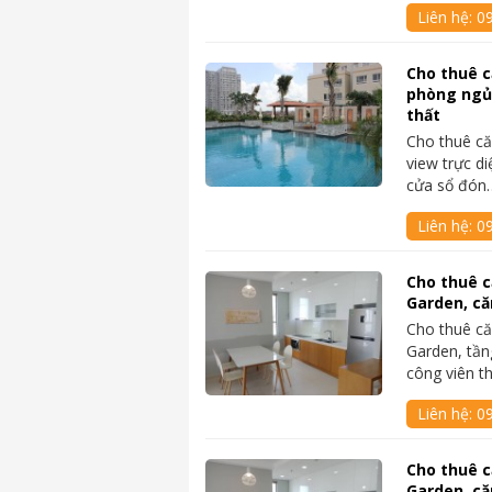
Liên hệ:
0
Cho thuê c
phòng ngủ 
thất
Cho thuê că
view trực d
cửa sổ đón
Liên hệ:
0
Cho thuê c
Garden, că
Cho thuê că
Garden, tần
công viên t
Liên hệ:
0
Cho thuê c
Garden, că