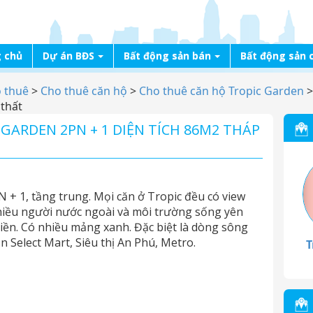
 chủ
Dự án BĐS
Bất động sản bán
Bất động sản 
o thuê
>
Cho thuê căn hộ
>
Cho thuê căn hộ Tropic Garden
 thất
GARDEN 2PN + 1 DIỆN TÍCH 86M2 THÁP
 + 1, tầng trung. Mọi căn ở Tropic đều có view
hiều người nước ngoài và môi trường sống yên
iền. Có nhiều mảng xanh. Đặc biệt là dòng sông
n Select Mart, Siêu thị An Phú, Metro.
T