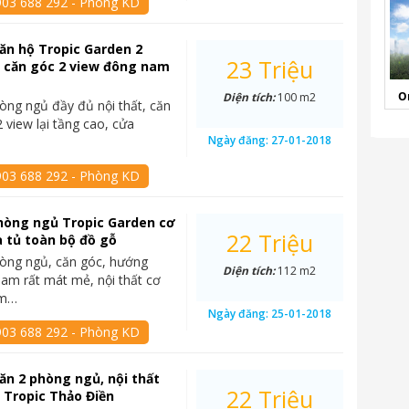
903 688 292 - Phòng KD
ăn hộ Tropic Garden 2
23 Triệu
 căn góc 2 view đông nam
O
Diện tích:
100 m2
òng ngủ đầy đủ nội thất, căn
 view lại tầng cao, cửa
Ngày đăng:
27-01-2018
903 688 292 - Phòng KD
hòng ngủ Tropic Garden cơ
22 Triệu
à tủ toàn bộ đồ gỗ
òng ngủ, căn góc, hướng
Diện tích:
112 m2
am rất mát mẻ, nội thất cơ
ồm…
Ngày đăng:
25-01-2018
903 688 292 - Phòng KD
ăn 2 phòng ngủ, nội thất
22 Triệu
i Tropic Thảo Điền