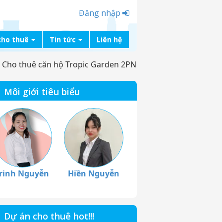
Đăng nhập
cho thuê
Tin tức
Liên hệ
>
Cho thuê căn hộ Tropic Garden 2PN
Môi giới tiêu biểu
rinh Nguyễn
Hiền Nguyễn
Dự án cho thuê hot!!!