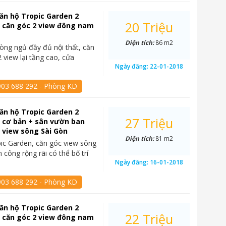
ăn hộ Tropic Garden 2
20 Triệu
 căn góc 2 view đông nam
Diện tích:
86 m2
òng ngủ đầy đủ nội thất, căn
 view lại tầng cao, cửa
Ngày đăng:
22-01-2018
903 688 292 - Phòng KD
ăn hộ Tropic Garden 2
27 Triệu
 cơ bản + sân vườn ban
 view sông Sài Gòn
Diện tích:
81 m2
ic Garden, căn góc view sông
 công rộng rãi có thể bố trí
Ngày đăng:
16-01-2018
903 688 292 - Phòng KD
ăn hộ Tropic Garden 2
22 Triệu
 căn góc 2 view đông nam