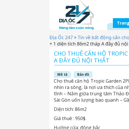
Trang
Địa Ốc 247
>
Tin về bất động sản ch
+ 1 diện tích 86m2 tháp A đầy đủ nội
CHO THUÊ CĂN HỘ TROPIC 
A ĐẦY ĐỦ NỘI THẤT
Mô tả
Bản đồ
Cho thuê căn hộ Tropic Garden 2PN
nhìn ra sông, là nơi ưa thích của n
tĩnh – Nằm giữa trung tâm Thảo Đ
Sài Gòn uốn lượng bao quanh – Gầ
Diện tích: 86m2
Giá thuê : 950$
Hướng cửa: đông bắc