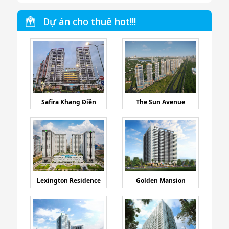
Trinh Nguyễn
Hiền Nguyễn
Dự án cho thuê hot!!!
Safira Khang Điền
The Sun Avenue