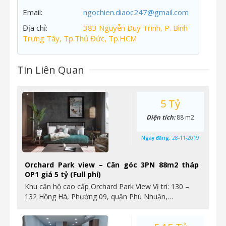
Email:
ngochien.diaoc247@gmail.com
Địa chỉ:
383 Nguyễn Duy Trinh, P. Bình
Trưng Tây, Tp.Thủ Đức, Tp.HCM
Tin Liên Quan
5 Tỷ
Diện tích:
88 m2
Ngày đăng:
28-11-2019
Orchard Park view – Căn góc 3PN 88m2 tháp
OP1 giá 5 tỷ (Full phí)
Khu căn hộ cao cấp Orchard Park View Vị trí: 130 –
132 Hồng Hà, Phường 09, quận Phú Nhuận,…