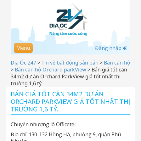
Menu
Đăng nhập
Địa Ốc 247
>
Tin về bất động sản bán
>
Bán căn hộ
>
Bán căn hộ Orchard parkView
>
Bán giá tốt căn
34m2 dự án Orchard ParkView giá tốt nhất thị
trường 1,6 tỷ.
BÁN GIÁ TỐT CĂN 34M2 DỰ ÁN
ORCHARD PARKVIEW GIÁ TỐT NHẤT THỊ
TRƯỜNG 1,6 TỶ.
Chuyển nhượng lô Officetel.
Địa chỉ: 130-132 Hồng Hà, phường 9, quận Phú