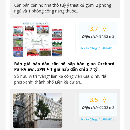
Ngày đăng:
25-09-2018
Chuyển nhượng căn hộ 2PN + 1, 84.9m2, 3.6 tỷ
Orchard Parkview
Cần bán căn hộ nhà thô tuỳ ý thiết kế gồm: 2 phòng
ngủ và 1 phòng công năng thuộc…
3.7 Tỷ
Diện tích:
84.92 m2
Ngày đăng:
15-09-2018
Bán giá hấp dẫn căn hộ sắp bàn giao Orchard
ParkView . 2PN + 1 giá hấp dẫn chỉ 3,7 tỷ.
Sở hữu vị trí “vàng” liền kề công viên Gia Định, “lá
phổi xanh” thành phố Liền kề dự án…
3.5 Tỷ