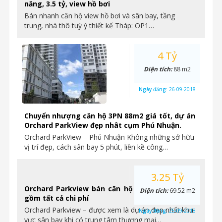
năng, 3.5 tỷ, view hồ bơi
Bán nhanh căn hộ view hồ bơi và sân bay, tầng
trung, nhà thô tuỳ ý thiết kế Tháp: OP1…
4 Tỷ
Diện tích:
88 m2
Ngày đăng:
26-09-2018
Chuyển nhượng căn hộ 3PN 88m2 giá tốt, dự án
Orchard ParkView đẹp nhât cụm Phú Nhuận.
Orchard ParkView – Phú Nhuận Không những sở hữu
vị trí đẹp, cách sân bay 5 phút, liền kề công…
3.25 Tỷ
Diện tích:
69.52 m2
Ngày đăng:
25-09-2018