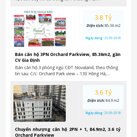
Orchard Parkview bán căn hộ 2PN, 3.25 tỷ bao
gồm tất cả chi phí
Orchard Parkview – được xem là dự án đẹp nhất khu
vực sân bay khi có trung tâm thương mại…
3.8 Tỷ
Diện tích:
85.36 m2
Ngày đăng:
25-09-2018
Bán căn hộ 3PN Orchard Parkview, 85.36m2, gần
CV Gia Định
Bán căn hộ 3 phòng ngủ CĐT Novaland, theo thông
tin sau: C/c: Orchard Park view – 130 Hồng Hà,…
3.6 Tỷ
Diện tích:
84.9 m2