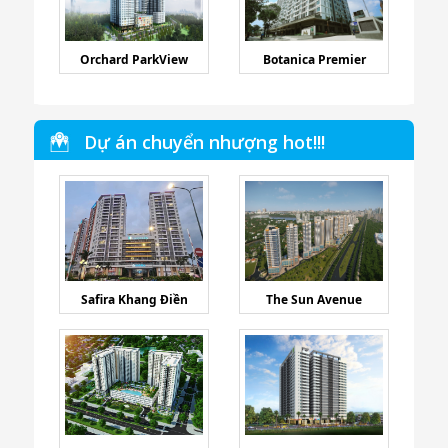
Lexington Residence
Golden Mansion
Orchard ParkView
Botanica Premier
Dự án chuyển nhượng hot!!!
Safira Khang Điền
The Sun Avenue