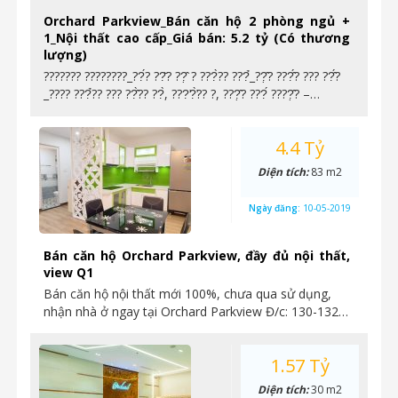
Orchard Parkview_Bán căn hộ 2 phòng ngủ +
1_Nội thất cao cấp_Giá bán: 5.2 tỷ (Có thương
lượng)
??????? ????????_??́? ??̆? ??̣̂ ? ???̀?? ???̉_??̣̂? ???̂́? ??? ??̂́?
_???? ???̉?? ??? ??̂̀?? ??̀, ???̛?̛̀?? ?, ???̣̂? ???́ ????̣̂? –…
4.4 Tỷ
Diện tích:
83 m2
Ngày đăng:
10-05-2019
Bán căn hộ Orchard Parkview, đầy đủ nội thất,
view Q1
Bán căn hộ nội thất mới 100%, chưa qua sử dụng,
nhận nhà ở ngay tại Orchard Parkview Đ/c: 130-132…
1.57 Tỷ
Diện tích:
30 m2