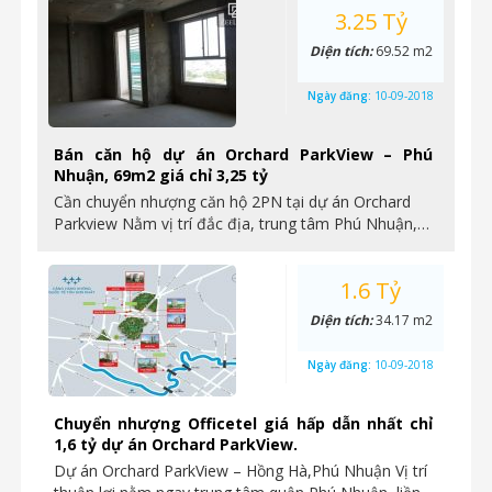
Căn hộ 2PN+1 dự án Orchard ParkView – Phú
Nhuận Diện tích: 85m2, bàn giao nhà thô Hướng:
Đông Bắc…
3.25 Tỷ
Diện tích:
69.52 m2
Ngày đăng:
10-09-2018
Bán căn hộ dự án Orchard ParkView – Phú
Nhuận, 69m2 giá chỉ 3,25 tỷ
Cần chuyển nhượng căn hộ 2PN tại dự án Orchard
Parkview Nằm vị trí đắc địa, trung tâm Phú Nhuận,…
1.6 Tỷ
Diện tích:
34.17 m2
Ngày đăng:
10-09-2018