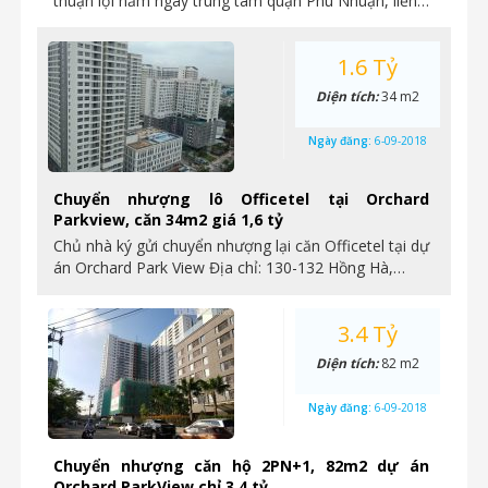
Chuyển nhượng Officetel giá hấp dẫn nhất chỉ
1,6 tỷ dự án Orchard ParkView.
Dự án Orchard ParkView – Hồng Hà,Phú Nhuận Vị trí
thuận lợi nằm ngay trung tâm quận Phú Nhuận, liền…
1.6 Tỷ
Diện tích:
34 m2
Ngày đăng:
6-09-2018
Chuyển nhượng lô Officetel tại Orchard
Parkview, căn 34m2 giá 1,6 tỷ
Chủ nhà ký gửi chuyển nhượng lại căn Officetel tại dự
án Orchard Park View Địa chỉ: 130-132 Hồng Hà,…
3.4 Tỷ
Diện tích:
82 m2