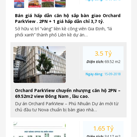
Bán giá hấp dẫn căn hộ sắp bàn giao Orchard
ParkView . 2PN + 1 giá hấp dẫn chỉ 3,7 tỷ.
Sở hữu vị trí “vàng” liền kề công viên Gia Định, “lá
phổi xanh” thành phố Liền kề dự án…
3.5 Tỷ
Diện tích:
69.52 m2
Ngày đăng:
15-09-2018
Orchard ParkView chuyển nhượng căn hộ 2PN –
69.52m2 view Đông Nam , lầu cao.
Dự án Orchard ParkView – Phú Nhuân Dự án mới từ
chủ đầu tư Nova chuẩn bị bàn giao nhà…
1.65 Tỷ
Diện tích:
34.17 m2