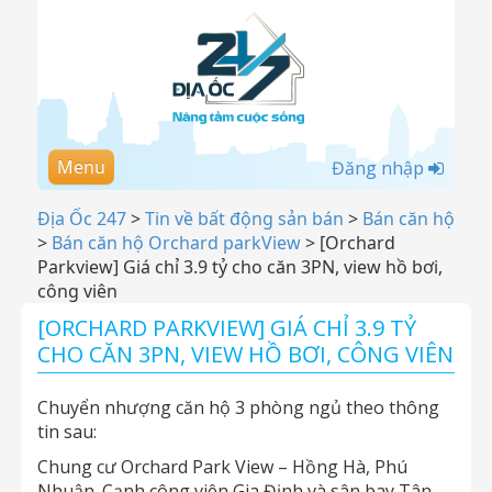
Menu
Đăng nhập
Địa Ốc 247
>
Tin về bất động sản bán
>
Bán căn hộ
>
Bán căn hộ Orchard parkView
>
[Orchard
Parkview] Giá chỉ 3.9 tỷ cho căn 3PN, view hồ bơi,
công viên
[ORCHARD PARKVIEW] GIÁ CHỈ 3.9 TỶ
CHO CĂN 3PN, VIEW HỒ BƠI, CÔNG VIÊN
Chuyển nhượng căn hộ 3 phòng ngủ theo thông
tin sau:
Chung cư Orchard Park View – Hồng Hà, Phú
Nhuận. Cạnh công viên Gia Định và sân bay Tân