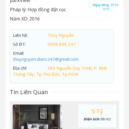
parkView
Ngày đăng:
29-03-
Pháp lý:
Hợp đồng đặt cọc
2019
Năm XD:
2016
Liên hệ:
Thủy Nguyễn
Số ĐT:
0938 868 247
Email:
thuynguyen.diaoc247@gmail.com
Địa chỉ:
383 Nguyễn Duy Trinh, P. Bình
Trưng Tây, Tp.Thủ Đức, Tp.HCM
Tin Liên Quan
5 Tỷ
Diện tích:
88 m2