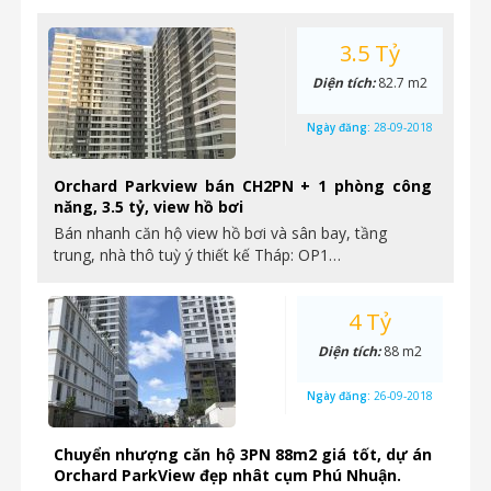
3.5 Tỷ
Diện tích:
82.7 m2
Ngày đăng:
28-09-2018
Orchard Parkview bán CH2PN + 1 phòng công
năng, 3.5 tỷ, view hồ bơi
Bán nhanh căn hộ view hồ bơi và sân bay, tầng
trung, nhà thô tuỳ ý thiết kế Tháp: OP1…
4 Tỷ
Diện tích:
88 m2
Ngày đăng:
26-09-2018
Chuyển nhượng căn hộ 3PN 88m2 giá tốt, dự án
Orchard ParkView đẹp nhât cụm Phú Nhuận.