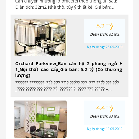
Cần chuyển nhượng lô officetel theo thông tin sau:
Diện tích: 32m2 Nhà thô, tùy ý thiết kế. Giá bán:…
5.2 Tỷ
Diện tích:
82 m2
Ngày đăng:
23-05-2019
Orchard Parkview_Bán căn hộ 2 phòng ngủ +
1_Nội thất cao cấp_Giá bán: 5.2 tỷ (Có thương
lượng)
??????? ????????_??́? ??̆? ??̣̂ ? ???̀?? ???̉_??̣̂? ???̂́? ??? ??̂́?
_???? ???̉?? ??? ??̂̀?? ??̀, ???̛?̛̀?? ?, ???̣̂? ???́ ????̣̂? –…
4.4 Tỷ
Diện tích:
83 m2
Ngày đăng:
10-05-2019