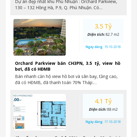
Dự án đẹp nhất khu Phú Nhuận : Orchard Parkview,
130 – 132 Hồng Hà, P.9, Q. Phú Nhuận. Có…
3.5 Tỷ
Diện tích:
82.7 m2
Ngày đăng:
19-10-2018
Orchard Parkview bán CH3PN, 3.5 tỷ, view hồ
bơi, đã có HĐMB
Bán nhanh căn hộ view hồ bơi và sân bay, tầng cao,
đã có HĐMB, đã thanh toán 70% Tháp:…
4.1 Tỷ
Diện tích:
88 m2
Ngày đăng:
17-10-2018