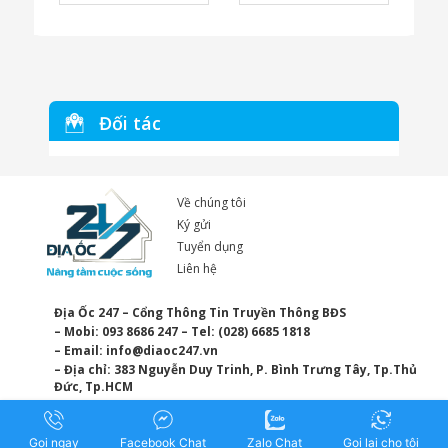
Đối tác
Về chúng tôi
Ký gửi
Tuyển dụng
Liên hệ
Địa Ốc 247 – Cổng Thông Tin Truyền Thông BĐS
– Mobi: 093 8686 247 – Tel: (028) 6685 1818
– Email:
info@diaoc247.vn
– Địa chỉ: 383 Nguyễn Duy Trinh, P. Bình Trưng Tây, Tp.Thủ
Đức, Tp.HCM
Gọi ngay
Facebook Chat
Zalo Chat
Gọi lại cho tôi