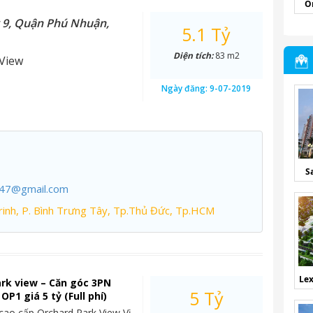
O
 9, Quận Phú Nhuận,
5.1 Tỷ
Diện tích:
83 m2
View
Ngày đăng:
9-07-2019
S
247@gmail.com
inh, P. Bình Trưng Tây, Tp.Thủ Đức, Tp.HCM
Lex
rk view – Căn góc 3PN
5 Tỷ
P1 giá 5 tỷ (Full phí)
cao cấp Orchard Park View Vị