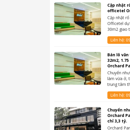
Cập nhật 
officetel 
Cập nhật rổ
Officetel d
30m2 giao t
Liên hệ:
0
Bán lô văn
32m2, 1.75 
Orchard P
Chuyển như
làm vừa ở, 
trung tâm 
Liên hệ:
0
Chuyển nh
Orchard Pa
chỉ 3,3 tỷ.
Orchard Par