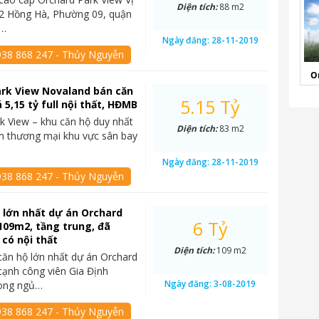
Diện tích:
88 m2
132 Hồng Hà, Phường 09, quận
,…
Ngày đăng:
28-11-2019
938 868 247 - Thủy Nguyễn
O
ark View Novaland bán căn
5.15 Tỷ
 5,15 tỷ full nội thất, HĐMB
k View – khu căn hộ duy nhất
Diện tích:
83 m2
m thương mại khu vực sân bay
Ngày đăng:
28-11-2019
938 868 247 - Thủy Nguyễn
 lớn nhất dự án Orchard
6 Tỷ
109m2, tầng trung, đã
 có nội thất
Diện tích:
109 m2
ăn hộ lớn nhất dự án Orchard
cạnh công viên Gia Định
Ngày đăng:
3-08-2019
òng ngủ…
938 868 247 - Thủy Nguyễn