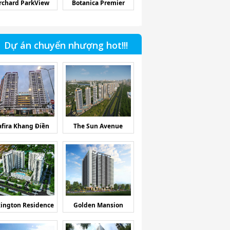
rchard ParkView
Botanica Premier
Dự án chuyển nhượng hot!!!
afira Khang Điền
The Sun Avenue
ington Residence
Golden Mansion