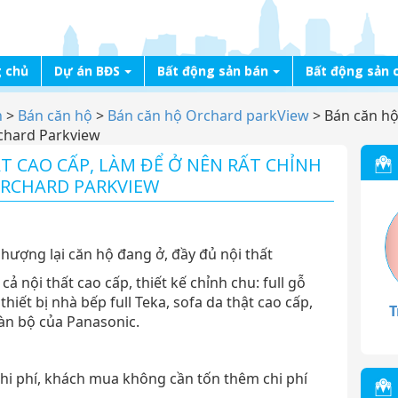
 chủ
Dự án BĐS
Bất động sản bán
Bất động sản 
n
>
Bán căn hộ
>
Bán căn hộ Orchard parkView
>
Bán căn hộ 
rchard Parkview
T CAO CẤP, LÀM ĐỂ Ở NÊN RẤT CHỈNH
 ORCHARD PARKVIEW
hượng lại căn hộ đang ở, đầy đủ nội thất
cả nội thất cao cấp, thiết kế chỉnh chu: full gỗ
, thiết bị nhà bếp full Teka, sofa da thật cao cấp,
T
oàn bộ của Panasonic.
ả chi phí, khách mua không cần tốn thêm chi phí