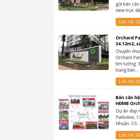
gửi bán căn 
view trực 
Liên hệ:
0
Orchard Pa
34.12m2, s
Chuyển nhượ
Orchard Par
tim tường:
trạng bàn…
Liên hệ:
0
Bán căn hộ
HĐMB Orch
Dự án đẹp n
Parkview, 1
Nhuận. Có
Liên hệ:
0