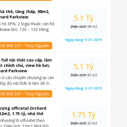
hà thô, tầng thấp, 98m2,
5.1 Tỷ
hard Parkview
 hộ 3PN, 2 logia thuộc căn hộ
Diện tích:
98 m2
kview Đ/c: 130 – 132 Hồng
.
Ngày đăng:
9-07-2019
938 868 247 - Thủy Nguyễn
full nội thất cao cấp, làm
5.1 Tỷ
t chỉnh chủ, view hồ bơi,
hard Parkview
Diện tích:
83 m2
i ở cần chuyển nhượng lại căn
đầy đủ nội thất Vì làm để ở…
Ngày đăng:
9-07-2019
938 868 247 - Thủy Nguyễn
ợng officetel Orchard
1.75 Tỷ
32m2, 1.75 tỷ, nhà thô
nhượng lô officetel theo
Diện tích:
32 m2
au: Diện tích: 32m2 Nhà thô,