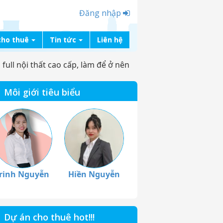
Đăng nhập
cho thuê
Tin tức
Liên hệ
full nội thất cao cấp, làm để ở nên
Môi giới tiêu biểu
rinh Nguyễn
Hiền Nguyễn
Dự án cho thuê hot!!!