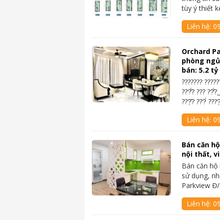
tùy ý thiết 
Liên hệ:
0
Orchard Pa
phòng ngủ 
bán: 5.2 t
??????? ???????
???̂́? ??? ??̂́?
???̣̂? ???́ ???
Liên hệ:
0
Bán căn hộ
nội thất, 
Bán căn hộ 
sử dụng, nh
Parkview Đ/
Liên hệ:
0