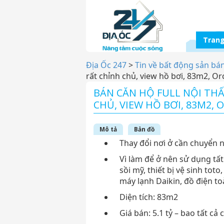
Trang
Địa Ốc 247
>
Tin về bất động sản bá
rất chỉnh chủ, view hồ bơi, 83m2, O
BÁN CĂN HỘ FULL NỘI THẤ
CHỦ, VIEW HỒ BƠI, 83M2,
Mô tả
Bản đồ
Thay đổi nơi ở cần chuyển n
Vì làm để ở nên sử dụng tất 
sồi mỹ, thiết bị vệ sinh toto
máy lạnh Daikin, đồ điện t
Diện tích: 83m2
Giá bán: 5.1 tỷ – bao tất c