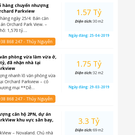
rổ hàng chuyển nhượng
1.57 Tỷ
Orchard Parkview
 hàng ngày 25/4: Bán căn
Diện tích:
30 m2
ự án Orchard Park View. –
hô: 1,570 tỷ….
Ngày đăng:
25-04-2019
938 868 247 - Thủy Nguyễn
 văn phòng vừa làm vừa ở,
1.75 Tỷ
tỷ, đã nhận nhà tại
arkview
Diện tích:
32 m2
ợng nhanh lô văn phòng vừa
tại Orchard Parkview – có
Ngày đăng:
29-03-2019
thương mại **Dễ…
938 868 247 - Thủy Nguyễn
ượng căn hộ 2PN, dự án
3.3 Tỷ
rkView khu vực sân bay,
Diện tích:
69 m2
kView – Novaland. Chủ nhà