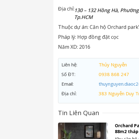
Địa chỉ:
130 – 132 Hồng Hà, Phường
Tp.HCM
Thuộc dự án:
Căn hộ Orchard park
Pháp lý:
Hợp đồng đặt cọc
Năm XD:
2016
Liên hệ:
Thủy Nguyễn
Số ĐT:
0938 868 247
Email:
thuynguyen.diaoc
Địa chỉ:
383 Nguyễn Duy Tr
Tin Liên Quan
Orchard Pa
88m2 tháp O
Khu căn hộ 