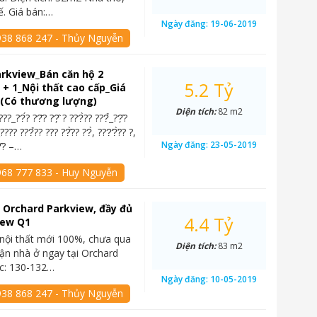
kế. Giá bán:…
Ngày đăng:
19-06-2019
938 868 247 - Thủy Nguyễn
rkview_Bán căn hộ 2
5.2 Tỷ
+ 1_Nội thất cao cấp_Giá
ỷ (Có thương lượng)
Diện tích:
82 m2
?_??́? ??̆? ??̣̂ ? ???̀?? ???̉_??̣̂?
_???? ???̉?? ??? ??̂̀?? ??̀, ???̛?̛̀?? ?,
Ngày đăng:
23-05-2019
?̣̂? –…
968 777 833 - Huy Nguyễn
 Orchard Parkview, đầy đủ
4.4 Tỷ
view Q1
nội thất mới 100%, chưa qua
Diện tích:
83 m2
ận nhà ở ngay tại Orchard
c: 130-132…
Ngày đăng:
10-05-2019
938 868 247 - Thủy Nguyễn