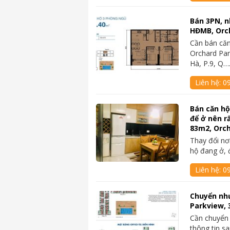
Bán 3PN, n
HĐMB, Orc
Cần bán căn
Orchard Par
Hà, P.9, Q…
Liên hệ:
0
Bán căn hộ 
để ở nên rấ
83m2, Orc
Thay đổi nơ
hộ đang ở, 
Liên hệ:
0
Chuyển như
Parkview, 
Cần chuyển 
thông tin s