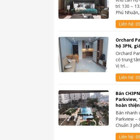
trí: 130 – 
Phú Nhuận
Liên hệ:
0
Orchard P
hộ 3PN, giá
Orchard Par
có trung tâ
Vị trí…
Liên hệ:
0
Bán CH3PN
Parkview, 
hoàn thiện
Bán nhanh c
Parkview – 
Chuẩn 3 ph
Liên hệ:
0