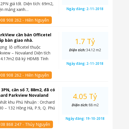
2PN giá tốt. Diện tích: 69m2,
Ngày đăng:
2-11-2018
diện mảng xanh…
908 908 262 - Hiền Nguyễn
rkView cần bán Officetel
1.7 Tỷ
ắp bàn giao nhà.
ng lô officetel thuộc
Diện tích:
34.12 m2
kview – Novaland Diện tích
 34.17m2 Đã ký HĐMB Tình
Ngày đăng:
2-11-2018
908 908 262 - Hiền Nguyễn
 3PN, căn số 7, 88m2, đã có
4.05 Tỷ
ard Parkview Novaland
hất khu Phú Nhuận : Orchard
Diện tích:
88 m2
30 – 132 Hồng Hà, P.9, Q. Phú
…
Ngày đăng:
19-10-2018
938 868 247 - Thủy Nguyễn