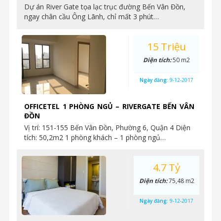
Dự án River Gate tọa lạc trục đường Bến Vân Đồn,
ngay chân cầu Ông Lãnh, chỉ mất 3 phút…
15 Triệu
Diện tích:
50 m2
Ngày đăng:
9-12-2017
OFFICETEL 1 PHÒNG NGỦ – RIVERGATE BẾN VÂN
ĐỒN
Vị trí: 151-155 Bến Vân Đồn, Phường 6, Quận 4 Diện
tích: 50,2m2 1 phòng khách – 1 phòng ngủ…
4.7 Tỷ
Diện tích:
75,48 m2
Ngày đăng:
9-12-2017