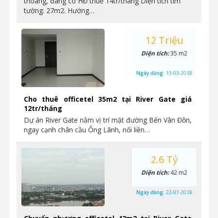
thoáng, đang có HĐ thuê 14tr/tháng Diện tích tim
tường: 27m2. Hướng…
12 Triệu
Diện tích:
35 m2
Ngày đăng:
13-03-2018
Cho thuê officetel 35m2 tại River Gate giá
12tr/tháng
Dự án River Gate nằm vị trí mặt đường Bến Vân Đồn,
ngay cạnh chân cầu Ông Lãnh, nối liền…
2.6 Tỷ
Diện tích:
42 m2
Ngày đăng:
22-01-2018