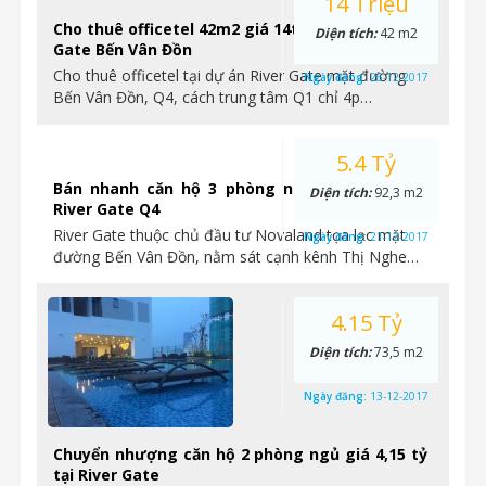
14 Triệu
Cho thuê officetel 42m2 giá 14tr/tháng tại River
Diện tích:
42 m2
Gate Bến Vân Đồn
Cho thuê officetel tại dự án River Gate mặt đường
Ngày đăng:
26-12-2017
Bến Vân Đồn, Q4, cách trung tâm Q1 chỉ 4p…
5.4 Tỷ
Bán nhanh căn hộ 3 phòng ngủ giá 5,4 tỷ tại
Diện tích:
92,3 m2
River Gate Q4
River Gate thuộc chủ đầu tư Novaland tọa lạc mặt
Ngày đăng:
21-12-2017
đường Bến Vân Đồn, nằm sát cạnh kênh Thị Nghe…
4.15 Tỷ
Diện tích:
73,5 m2
Ngày đăng:
13-12-2017
Chuyển nhượng căn hộ 2 phòng ngủ giá 4,15 tỷ
tại River Gate