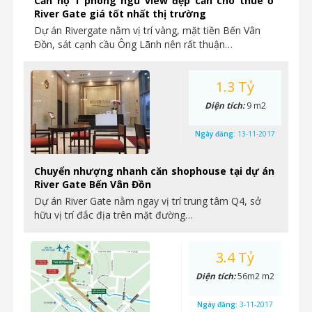
Căn hộ 1 phòng ngủ view đẹp cần cho thuê ở
River Gate giá tốt nhất thị trường
Dự án Rivergate nằm vị trí vàng, mặt tiền Bến Vân
Đồn, sát cạnh cầu Ông Lãnh nên rất thuận…
1.3 Tỷ
Diện tích:
9 m2
Ngày đăng:
13-11-2017
Chuyển nhượng nhanh căn shophouse tại dự án
River Gate Bến Vân Đồn
Dự án River Gate nằm ngay vị trí trung tâm Q4, sở
hữu vị trí đắc địa trên mặt đường…
3.4 Tỷ
Diện tích:
56m2 m2
Ngày đăng:
3-11-2017