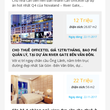
Chủ nhà cần tiền nên bán nhanh căn officetel tại dự
án hot nhất Q4 của Novaland – River Gate,…
12 Triệu
Diện tích:
26.87 m2
Ngày đăng:
22-11-2017
CHO THUÊ OFFICETEL GIÁ 12TR/THÁNG, BAO PHÍ
QUẢN LÝ, TẠI DỰ ÁN RIVER GATE BẾN VÂN ĐỒN.
Với vị trí ngay chân cầu Ông Lãnh, nằm trên trục
đường đẹp nhất Sài Gòn -Bến Vân Đồn, dự…
22 Triệu
Diện tích:
56 m2
Ngày đăng:
22-11-2017