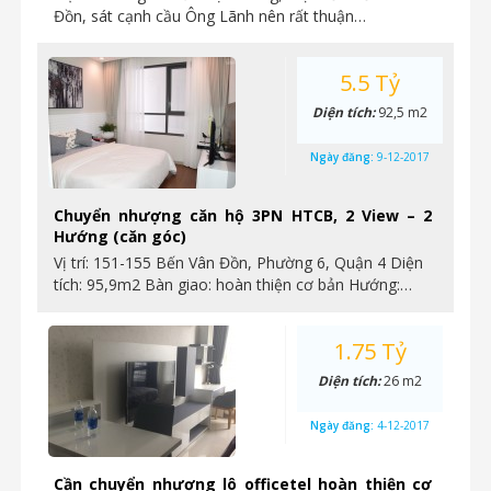
Đồn, sát cạnh cầu Ông Lãnh nên rất thuận…
5.5 Tỷ
Diện tích:
92,5 m2
Ngày đăng:
9-12-2017
Chuyển nhượng căn hộ 3PN HTCB, 2 View – 2
Hướng (căn góc)
Vị trí: 151-155 Bến Vân Đồn, Phường 6, Quận 4 Diện
tích: 95,9m2 Bàn giao: hoàn thiện cơ bản Hướng:…
1.75 Tỷ
Diện tích:
26 m2
Ngày đăng:
4-12-2017
Cần chuyển nhượng lô officetel hoàn thiện cơ