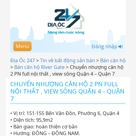
Menu
Đăng nhập
Địa Ốc 247
>
Tin về bất động sản bán
>
Bán căn hộ
>
Bán căn hộ River Gate
>
Chuyển nhượng căn hộ
2 PN full nội thất , view sông Quận 4 – Quận 7
CHUYỂN NHƯỢNG CĂN HỘ 2 PN FULL
NỘI THẤT , VIEW SÔNG QUẬN 4 – QUẬN
7
• Vị trí: 151-155 Bến Vân Đồn, Phường 6, Quận 4
• Diện tích: 95,9m2
• Bàn giao: hoàn thiện cơ bản
• Hướng: ĐÔNG – ĐÔNG NAM.