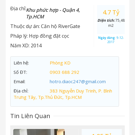
Địa chỉ:
Khu phức hợp - Quận 4,
4.7 Tỷ
Tp.HCM
Diện tích:
75,48
Thuộc dự án:
Căn hộ RiverGate
m2
Pháp lý:
Hợp đồng đặt cọc
Ngày đăng:
9-12-
2017
Năm XD:
2014
Liên hệ:
Phòng KD
Số ĐT:
0903 688 292
Email:
hotro.diaoc247@gmail.com
Địa chỉ:
383 Nguyễn Duy Trinh, P. Bình
Trưng Tây, Tp.Thủ Đức, Tp.HCM
Tin Liên Quan