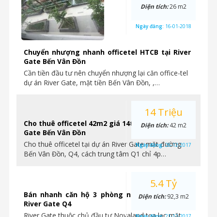
Diện tích:
26 m2
Ngày đăng:
16-01-2018
Chuyển nhượng nhanh officetel HTCB tại River
Gate Bến Vân Đồn
Cần tiền đầu tư nên chuyển nhượng lại căn office-tel
dự án River Gate, mặt tiền Bến Vân Đồn, ,…
14 Triệu
Cho thuê officetel 42m2 giá 14tr/tháng tại River
Diện tích:
42 m2
Gate Bến Vân Đồn
Cho thuê officetel tại dự án River Gate mặt đường
Ngày đăng:
26-12-2017
Bến Vân Đồn, Q4, cách trung tâm Q1 chỉ 4p…
5.4 Tỷ
Bán nhanh căn hộ 3 phòng ngủ giá 5,4 tỷ tại
Diện tích:
92,3 m2
River Gate Q4
River Gate thuộc chủ đầu tư Novaland tọa lạc mặt
Ngày đăng:
21-12-2017