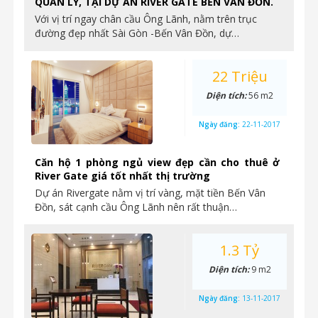
QUẢN LÝ, TẠI DỰ ÁN RIVER GATE BẾN VÂN ĐỒN.
Với vị trí ngay chân cầu Ông Lãnh, nằm trên trục
đường đẹp nhất Sài Gòn -Bến Vân Đồn, dự…
22 Triệu
Diện tích:
56 m2
Ngày đăng:
22-11-2017
Căn hộ 1 phòng ngủ view đẹp cần cho thuê ở
River Gate giá tốt nhất thị trường
Dự án Rivergate nằm vị trí vàng, mặt tiền Bến Vân
Đồn, sát cạnh cầu Ông Lãnh nên rất thuận…
1.3 Tỷ
Diện tích:
9 m2
Ngày đăng:
13-11-2017