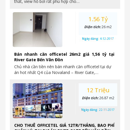
thất, view hồ bơi rất phù hợp cho…
1.56 Tỷ
Diện tích:
26 m2
Ngày đăng:
4-12-2017
Bán nhanh căn officetel 26m2 giá 1,56 tỷ tại
River Gate Bến Vân Đồn
Chủ nhà cần tiền nên bán nhanh căn officetel tại dự
án hot nhất Q4 của Novaland – River Gate,…
12 Triệu
Diện tích:
26.87 m2
Ngày đăng:
22-11-2017
CHO THUÊ OFFICETEL GIÁ 12TR/THÁNG, BAO PHÍ