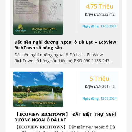
4.75 Triệu
Diện tích:
332 m2
Ngày đăng:
13-03-2024
Đất nền nghỉ dưỡng ngoaị ô Đà Lạt – EcoView
RichTown sổ hồng sẵn
Đất nền nghỉ dưỡng ngoaị ô Đà Lạt – EcoView
RichTown sổ hồng sẵn Liên hệ PKD 090 1188 247…
5 Triệu
Diện tích:
291 m2
Ngày đăng:
12-03-2024
【𝐄𝐂𝐎𝐕𝐈𝐄𝐖 𝐑𝐈𝐂𝐇𝐓𝐎𝐖𝐍】 ĐẤT BIỆT THỰ NGHỈ
DƯỠNG NGOẠI Ô ĐÀ LẠT
【𝐄𝐂𝐎𝐕𝐈𝐄𝐖 𝐑𝐈𝐂𝐇𝐓𝐎𝐖𝐍】 Đấᴛ ʙɪệᴛ ᴛʜự ɴɢᴏạɪ ô Đà