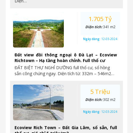
Diện…
1.705 Tỷ
Diện tích:
341 m2
Ngày đăng:
12-03-2024
Đất view đồi thông ngoại ô Đà Lạt – Ecoview
Richtown – Hạ tầng hoàn chỉnh. Full thổ cư
ĐẤT BIỆT THỰ NGHỈ DƯỠNG full thổ cư, sổ hồng
sẵn công chứng ngay. Diện tích từ: 332m – 546m2…
5 Triệu
Diện tích:
302 m2
Ngày đăng:
12-03-2024
Ecoview Rich Town – Đất Gia Lâm, sổ sẵn, full