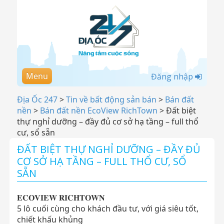
Menu
Đăng nhập
Địa Ốc 247
>
Tin về bất động sản bán
>
Bán đất
nền
>
Bán đất nền EcoView RichTown
>
Đất biệt
thự nghỉ dưỡng – đầy đủ cơ sở hạ tầng – full thổ
cư, sổ sẵn
ĐẤT BIỆT THỰ NGHỈ DƯỠNG – ĐẦY ĐỦ
CƠ SỞ HẠ TẦNG – FULL THỔ CƯ, SỔ
SẴN
𝐄𝐂𝐎𝐕𝐈𝐄𝐖 𝐑𝐈𝐂𝐇𝐓𝐎𝐖𝐍
5 lô cuối cùng cho khách đầu tư, với giá siêu tốt,
chiết khấu khủng