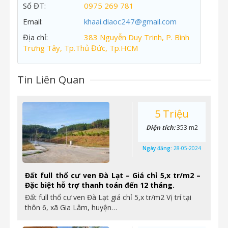
Số ĐT:
0975 269 781
Email:
khaai.diaoc247@gmail.com
Địa chỉ:
383 Nguyễn Duy Trinh, P. Bình
Trưng Tây, Tp.Thủ Đức, Tp.HCM
Tin Liên Quan
5 Triệu
Diện tích:
353 m2
Ngày đăng:
28-05-2024
Đất full thổ cư ven Đà Lạt – Giá chỉ 5,x tr/m2 –
Đặc biệt hỗ trợ thanh toán đến 12 tháng.
Đất full thổ cư ven Đà Lạt giá chỉ 5,x tr/m2 Vị trí tại
thôn 6, xã Gia Lâm, huyện…