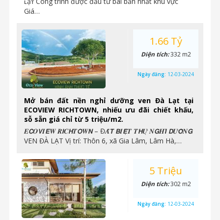
ʟạᴛ Công trình được đầu tư bài bản nhất khu vực
Giá…
1.66 Tỷ
Diện tích:
332 m2
Ngày đăng:
12-03-2024
Mở bán đất nền nghỉ dưỡng ven Đà Lạt tại
ECOVIEW RICHTOWN, nhiếu ưu đãi chiết khấu,
sỗ sẵn giá chỉ từ 5 triệu/m2.
𝑬𝘾𝑶𝙑𝑰𝙀𝑾 𝑹𝙄𝑪𝙃𝑻𝙊𝑾𝙉 – Đ𝑨̂́𝙏 𝘽𝑰𝙀̣̂𝑻 𝑻𝙃𝑼̛̣ 𝑵𝙂𝑯𝙄̉ 𝘿𝑼̛𝙊̛̃𝑵𝙂
VEN ĐÀ LẠT Vị trí: Thôn 6, xã Gia Lâm, Lâm Hà,…
5 Triệu
Diện tích:
302 m2
Ngày đăng:
12-03-2024