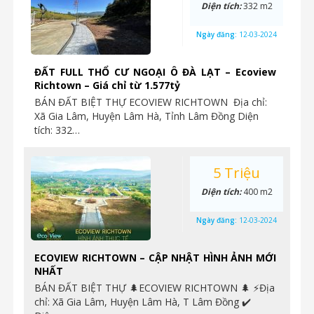
Diện tích:
332 m2
Ngày đăng:
12-03-2024
ĐẤT FULL THỔ CƯ NGOẠI Ô ĐÀ LẠT – Ecoview
Richtown – Giá chỉ từ 1.577tỷ
BÁN ĐẤT BIỆT THỰ ECOVIEW RICHTOWN Địa chỉ:
Xã Gia Lâm, Huyện Lâm Hà, Tỉnh Lâm Đồng Diện
tích: 332…
5 Triệu
Diện tích:
400 m2
Ngày đăng:
12-03-2024
ECOVIEW RICHTOWN – CẬP NHẬT HÌNH ẢNH MỚI
NHẤT
BÁN ĐẤT BIỆT THỰ 🌲ECOVIEW RICHTOWN 🌲 ⚡️Địa
chỉ: Xã Gia Lâm, Huyện Lâm Hà, T Lâm Đồng ✔️