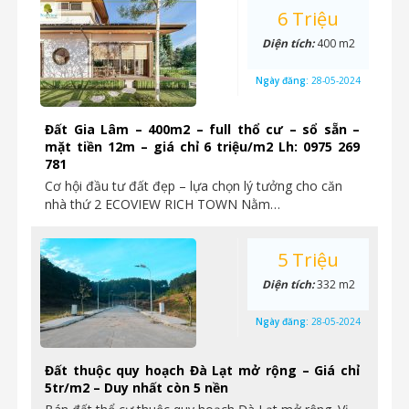
6 Triệu
Diện tích:
400 m2
Ngày đăng:
28-05-2024
Đất Gia Lâm – 400m2 – full thổ cư – sổ sẵn –
mặt tiền 12m – giá chỉ 6 triệu/m2 Lh: 0975 269
781
Cơ hội đầu tư đất đẹp – lựa chọn lý tưởng cho căn
nhà thứ 2 ECOVIEW RICH TOWN Nằm…
5 Triệu
Diện tích:
332 m2
Ngày đăng:
28-05-2024
Đất thuộc quy hoạch Đà Lạt mở rộng – Giá chỉ
5tr/m2 – Duy nhất còn 5 nền