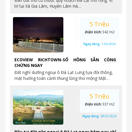
Bán đất thổ cư thuộc quy hoạch Đà Lạt mở rộng. Vị
trí tại Xã Gia Lâm, Huyện Lâm Hà…
5 Triệu
Diện tích:
342 m2
Ngày đăng:
1-04-2024
ECOVIEW RICHTOWN-SỔ HỒNG SẴN CÔNG
CHỨNG NGAY
Đất nghỉ dưỡng ngoại ô Đà Lạt Lưng tựa đồi thông,
mặt hướng toàn cảnh thung lũng thơ mộng Mặt…
5 Triệu
Diện tích:
337 m2
Ngày đăng:
28-03-2024
Đầu tư đất nền ngoại ô Đà Lạt ngay hôm nay chỉ