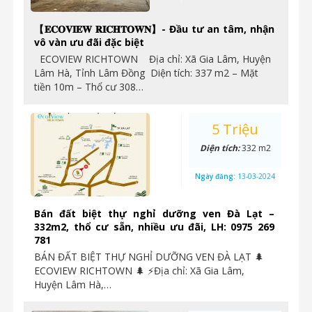
【𝐄𝐂𝐎𝐕𝐈𝐄𝐖 𝐑𝐈𝐂𝐇𝐓𝐎𝐖𝐍】- Đầu tư an tâm, nhận
vô vàn ưu đãi đặc biệt
ECOVIEW RICHTOWN Địa chỉ: Xã Gia Lâm, Huyện
Lâm Hà, Tỉnh Lâm Đồng Diện tích: 337 m2 – Mặt
tiền 10m – Thổ cư 308…
5 Triệu
Diện tích:
332 m2
Ngày đăng:
13-03-2024
Bán đất biệt thự nghỉ dưỡng ven Đà Lạt –
332m2, thổ cư sẵn, nhiều ưu đãi, LH: 0975 269
781
BÁN ĐẤT BIỆT THỰ NGHỈ DƯỠNG VEN ĐÀ LẠT 🌲
ECOVIEW RICHTOWN 🌲 ⚡Địa chỉ: Xã Gia Lâm,
Huyện Lâm Hà,…