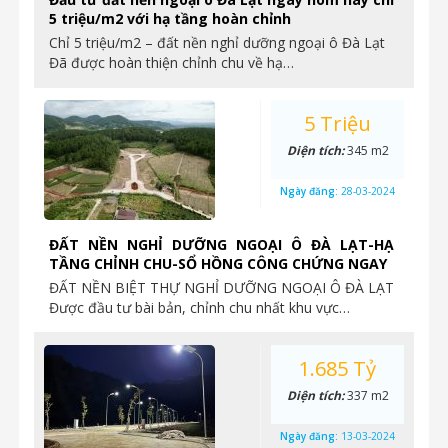
5 triệu/m2 với hạ tầng hoàn chỉnh
Chỉ 5 triệu/m2 – đất nền nghỉ dưỡng ngoại ô Đà Lạt
Đã được hoàn thiện chỉnh chu về hạ…
5 Triệu
Diện tích:
345 m2
Ngày đăng:
28-03-2024
ĐẤT NỀN NGHỈ DƯỠNG NGOẠI Ô ĐÀ LẠT-HẠ
TẦNG CHỈNH CHU-SỔ HỒNG CÔNG CHỨNG NGAY
ĐẤT NỀN BIỆT THỰ NGHỈ DƯỠNG NGOẠI Ô ĐÀ LẠT
Được đầu tư bài bản, chỉnh chu nhất khu vực…
1.685 Tỷ
Diện tích:
337 m2
Ngày đăng:
13-03-2024