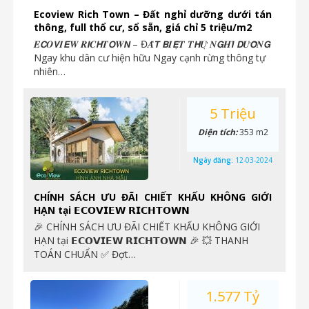
Ecoview Rich Town – Đất nghỉ dưỡng dưới tán
thông, full thổ cư, sổ sẵn, giá chỉ 5 triệu/m2
𝑬𝘾𝑶𝙑𝑰𝙀𝑾 𝑹𝙄𝑪𝙃𝑻𝙊𝑾𝙉 – Đ𝑨̂́𝙏 𝘽𝑰𝙀̣̂𝑻 𝑻𝙃𝑼̛̣ 𝑵𝙂𝑯𝙄̉ 𝘿𝑼̛𝙊̛̃𝑵𝙂
Ngay khu dân cư hiện hữu Ngay cạnh rừng thông tự
nhiên…
5 Triệu
Diện tích:
353 m2
Ngày đăng:
12-03-2024
CHÍNH SÁCH ƯU ĐÃI CHIẾT KHẤU KHÔNG GIỚI
HẠN tại 𝗘𝗖𝗢𝗩𝗜𝗘𝗪 𝗥𝗜𝗖𝗛𝗧𝗢𝗪𝗡
🎉 CHÍNH SÁCH ƯU ĐÃI CHIẾT KHẤU KHÔNG GIỚI
HẠN tại 𝗘𝗖𝗢𝗩𝗜𝗘𝗪 𝗥𝗜𝗖𝗛𝗧𝗢𝗪𝗡 🎉 ️💥 THANH
TOÁN CHUẨN ✅ Đợt…
1.577 Tỷ