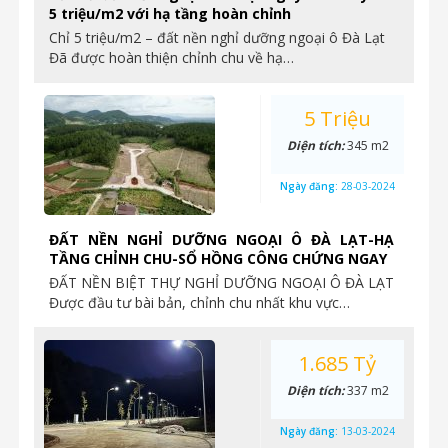
5 triệu/m2 với hạ tầng hoàn chỉnh
Chỉ 5 triệu/m2 – đất nền nghỉ dưỡng ngoại ô Đà Lạt
Đã được hoàn thiện chỉnh chu về hạ…
5 Triệu
Diện tích:
345 m2
Ngày đăng:
28-03-2024
ĐẤT NỀN NGHỈ DƯỠNG NGOẠI Ô ĐÀ LẠT-HẠ
TẦNG CHỈNH CHU-SỔ HỒNG CÔNG CHỨNG NGAY
ĐẤT NỀN BIỆT THỰ NGHỈ DƯỠNG NGOẠI Ô ĐÀ LẠT
Được đầu tư bài bản, chỉnh chu nhất khu vực…
1.685 Tỷ
Diện tích:
337 m2
Ngày đăng:
13-03-2024