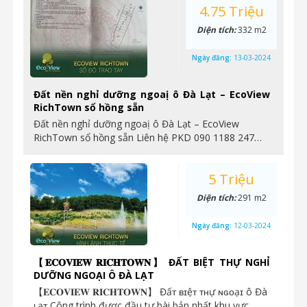
4.75 Triệu
Diện tích:
332 m2
Ngày đăng:
13-03-2024
Đất nền nghỉ dưỡng ngoaị ô Đà Lạt – EcoView
RichTown sổ hồng sẵn
Đất nền nghỉ dưỡng ngoaị ô Đà Lạt – EcoView
RichTown sổ hồng sẵn Liên hệ PKD 090 1188 247…
5 Triệu
Diện tích:
291 m2
Ngày đăng:
12-03-2024
【𝐄𝐂𝐎𝐕𝐈𝐄𝐖 𝐑𝐈𝐂𝐇𝐓𝐎𝐖𝐍】 ĐẤT BIỆT THỰ NGHỈ
DƯỠNG NGOẠI Ô ĐÀ LẠT
【𝐄𝐂𝐎𝐕𝐈𝐄𝐖 𝐑𝐈𝐂𝐇𝐓𝐎𝐖𝐍】 Đấᴛ ʙɪệᴛ ᴛʜự ɴɢᴏạɪ ô Đà
ʟạᴛ Công trình được đầu tư bài bản nhất khu vực