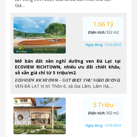
Giá…
1.66 Tỷ
Diện tích:
332 m2
Ngày đăng:
12-03-2024
Mở bán đất nền nghỉ dưỡng ven Đà Lạt tại
ECOVIEW RICHTOWN, nhiếu ưu đãi chiết khấu,
sỗ sẵn giá chỉ từ 5 triệu/m2.
𝑬𝘾𝑶𝙑𝑰𝙀𝑾 𝑹𝙄𝑪𝙃𝑻𝙊𝑾𝙉 – Đ𝑨̂́𝙏 𝘽𝑰𝙀̣̂𝑻 𝑻𝙃𝑼̛̣ 𝑵𝙂𝑯𝙄̉ 𝘿𝑼̛𝙊̛̃𝑵𝙂
VEN ĐÀ LẠT Vị trí: Thôn 6, xã Gia Lâm, Lâm Hà,…
5 Triệu
Diện tích:
302 m2
Ngày đăng:
12-03-2024