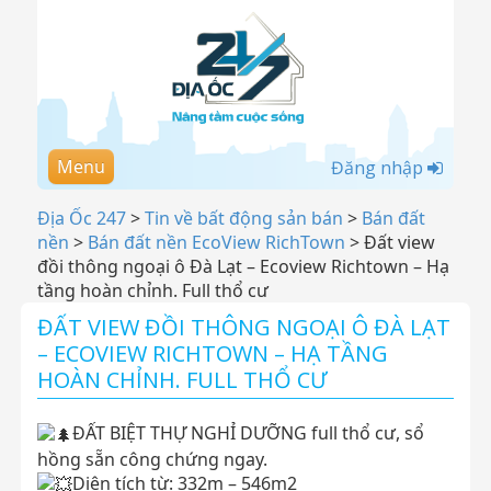
Menu
Đăng nhập
Địa Ốc 247
>
Tin về bất động sản bán
>
Bán đất
nền
>
Bán đất nền EcoView RichTown
>
Đất view
đồi thông ngoại ô Đà Lạt – Ecoview Richtown – Hạ
tầng hoàn chỉnh. Full thổ cư
ĐẤT VIEW ĐỒI THÔNG NGOẠI Ô ĐÀ LẠT
– ECOVIEW RICHTOWN – HẠ TẦNG
HOÀN CHỈNH. FULL THỔ CƯ
ĐẤT BIỆT THỰ NGHỈ DƯỠNG full thổ cư, sổ
hồng sẵn công chứng ngay.
Diện tích từ: 332m – 546m2