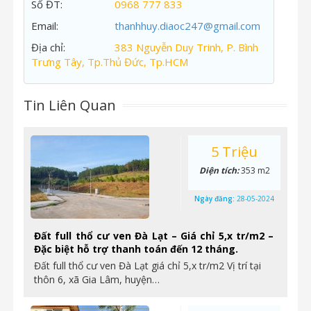
Số ĐT:
0968 777 833
Email:
thanhhuy.diaoc247@gmail.com
Địa chỉ:
383 Nguyễn Duy Trinh, P. Bình
Trưng Tây, Tp.Thủ Đức, Tp.HCM
Tin Liên Quan
5 Triệu
Diện tích:
353 m2
Ngày đăng:
28-05-2024
Đất full thổ cư ven Đà Lạt – Giá chỉ 5,x tr/m2 –
Đặc biệt hỗ trợ thanh toán đến 12 tháng.
Đất full thổ cư ven Đà Lạt giá chỉ 5,x tr/m2 Vị trí tại
thôn 6, xã Gia Lâm, huyện…