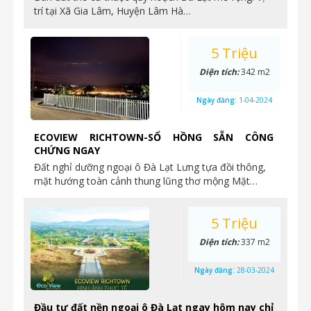
trí tại Xã Gia Lâm, Huyện Lâm Hà…
5 Triệu
Diện tích:
342 m2
Ngày đăng:
1-04-2024
ECOVIEW RICHTOWN-SỔ HỒNG SẴN CÔNG
CHỨNG NGAY
Đất nghỉ dưỡng ngoại ô Đà Lạt Lưng tựa đồi thông,
mặt hướng toàn cảnh thung lũng thơ mộng Mặt…
5 Triệu
Diện tích:
337 m2
Ngày đăng:
28-03-2024
Đầu tư đất nền ngoại ô Đà Lạt ngay hôm nay chỉ