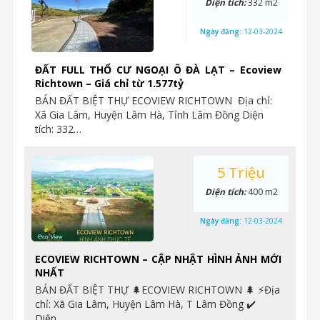
Diện tích:
332 m2
Ngày đăng:
12-03-2024
ĐẤT FULL THỔ CƯ NGOẠI Ô ĐÀ LẠT – Ecoview
Richtown – Giá chỉ từ 1.577tỷ
BÁN ĐẤT BIỆT THỰ ECOVIEW RICHTOWN Địa chỉ:
Xã Gia Lâm, Huyện Lâm Hà, Tỉnh Lâm Đồng Diện
tích: 332…
5 Triệu
Diện tích:
400 m2
Ngày đăng:
12-03-2024
ECOVIEW RICHTOWN – CẬP NHẬT HÌNH ẢNH MỚI
NHẤT
BÁN ĐẤT BIỆT THỰ 🌲ECOVIEW RICHTOWN 🌲 ⚡️Địa
chỉ: Xã Gia Lâm, Huyện Lâm Hà, T Lâm Đồng ✔️
Diện…