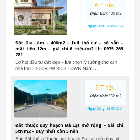
6 Triệu
Diện tích:
400 m2
Ngày đăng:
28-05-2024
Đất Gia Lâm – 400m2 – full thổ cư – sổ sẵn –
mặt tiền 12m – giá chỉ 6 triệu/m2 Lh: 0975 269
781
Cơ hội đầu tư đất đẹp – lựa chọn lý tưởng cho căn
nhà thứ 2 ECOVIEW RICH TOWN Nằm…
5 Triệu
Diện tích:
332 m2
Ngày đăng:
28-05-2024
Đất thuộc quy hoạch Đà Lạt mở rộng – Giá chỉ
5tr/m2 – Duy nhất còn 5 nền
Bán đất thổ cư thuộc quy hoạch Đà Lạt mở rộng. Vị