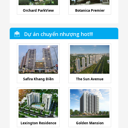
Orchard ParkView
Botanica Premier
Dự án chuyển nhượng hot!!!
Safira Khang Điền
The Sun Avenue
Lexington Residence
Golden Mansion