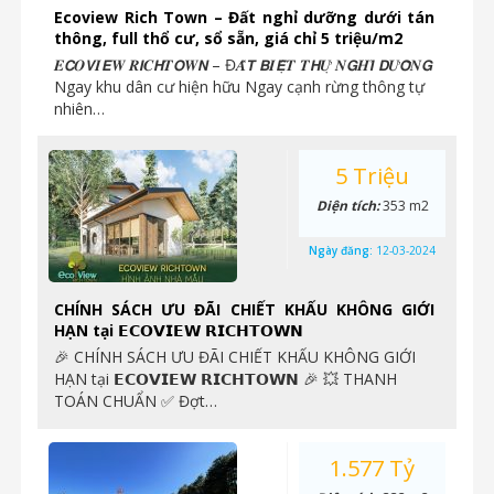
Ecoview Rich Town – Đất nghỉ dưỡng dưới tán
thông, full thổ cư, sổ sẵn, giá chỉ 5 triệu/m2
𝑬𝘾𝑶𝙑𝑰𝙀𝑾 𝑹𝙄𝑪𝙃𝑻𝙊𝑾𝙉 – Đ𝑨̂́𝙏 𝘽𝑰𝙀̣̂𝑻 𝑻𝙃𝑼̛̣ 𝑵𝙂𝑯𝙄̉ 𝘿𝑼̛𝙊̛̃𝑵𝙂
Ngay khu dân cư hiện hữu Ngay cạnh rừng thông tự
nhiên…
5 Triệu
Diện tích:
353 m2
Ngày đăng:
12-03-2024
CHÍNH SÁCH ƯU ĐÃI CHIẾT KHẤU KHÔNG GIỚI
HẠN tại 𝗘𝗖𝗢𝗩𝗜𝗘𝗪 𝗥𝗜𝗖𝗛𝗧𝗢𝗪𝗡
🎉 CHÍNH SÁCH ƯU ĐÃI CHIẾT KHẤU KHÔNG GIỚI
HẠN tại 𝗘𝗖𝗢𝗩𝗜𝗘𝗪 𝗥𝗜𝗖𝗛𝗧𝗢𝗪𝗡 🎉 ️💥 THANH
TOÁN CHUẨN ✅ Đợt…
1.577 Tỷ