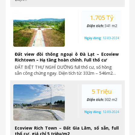
1.705 Tỷ
Diện tích:
341 m2
Ngày đăng:
12-03-2024
Đất view đồi thông ngoại ô Đà Lạt – Ecoview
Richtown – Hạ tầng hoàn chỉnh. Full thổ cư
ĐẤT BIỆT THỰ NGHỈ DƯỠNG full thổ cư, sổ hồng
sẵn công chứng ngay. Diện tích từ: 332m – 546m2…
5 Triệu
Diện tích:
302 m2
Ngày đăng:
12-03-2024
Ecoview Rich Town – Đất Gia Lâm, sổ sẵn, full
thổ cư, giá chỉ 5 triệu/m2