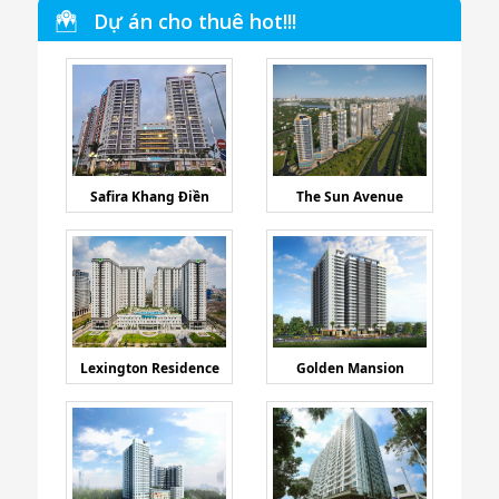
Dự án cho thuê hot!!!
Safira Khang Điền
The Sun Avenue
Lexington Residence
Golden Mansion