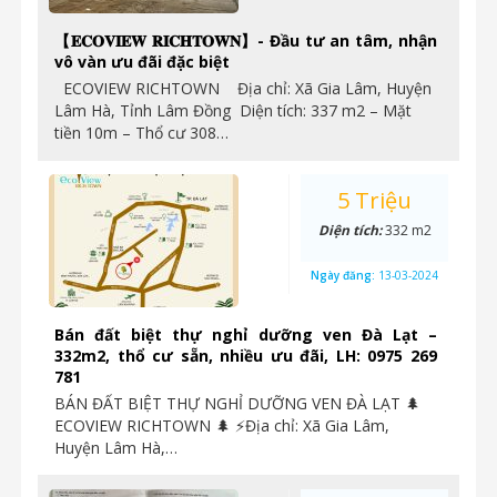
【𝐄𝐂𝐎𝐕𝐈𝐄𝐖 𝐑𝐈𝐂𝐇𝐓𝐎𝐖𝐍】- Đầu tư an tâm, nhận
vô vàn ưu đãi đặc biệt
ECOVIEW RICHTOWN Địa chỉ: Xã Gia Lâm, Huyện
Lâm Hà, Tỉnh Lâm Đồng Diện tích: 337 m2 – Mặt
tiền 10m – Thổ cư 308…
5 Triệu
Diện tích:
332 m2
Ngày đăng:
13-03-2024
Bán đất biệt thự nghỉ dưỡng ven Đà Lạt –
332m2, thổ cư sẵn, nhiều ưu đãi, LH: 0975 269
781
BÁN ĐẤT BIỆT THỰ NGHỈ DƯỠNG VEN ĐÀ LẠT 🌲
ECOVIEW RICHTOWN 🌲 ⚡Địa chỉ: Xã Gia Lâm,
Huyện Lâm Hà,…