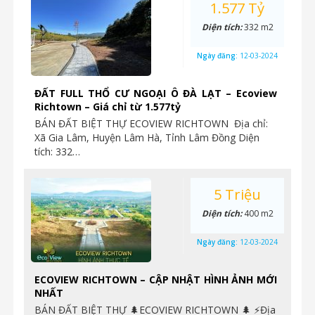
1.577 Tỷ
Diện tích:
332 m2
Ngày đăng:
12-03-2024
ĐẤT FULL THỔ CƯ NGOẠI Ô ĐÀ LẠT – Ecoview
Richtown – Giá chỉ từ 1.577tỷ
BÁN ĐẤT BIỆT THỰ ECOVIEW RICHTOWN Địa chỉ:
Xã Gia Lâm, Huyện Lâm Hà, Tỉnh Lâm Đồng Diện
tích: 332…
5 Triệu
Diện tích:
400 m2
Ngày đăng:
12-03-2024
ECOVIEW RICHTOWN – CẬP NHẬT HÌNH ẢNH MỚI
NHẤT
BÁN ĐẤT BIỆT THỰ 🌲ECOVIEW RICHTOWN 🌲 ⚡️Địa