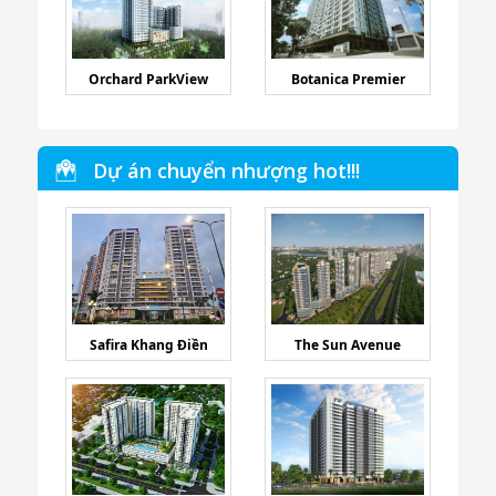
Orchard ParkView
Botanica Premier
Dự án chuyển nhượng hot!!!
Safira Khang Điền
The Sun Avenue