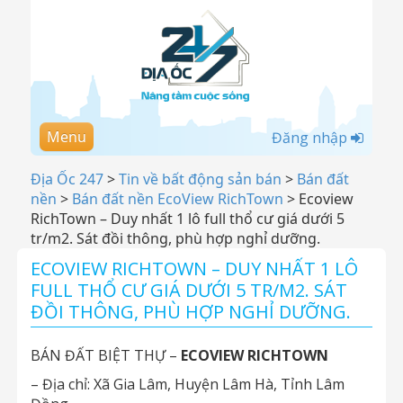
Menu
Đăng nhập
Địa Ốc 247
>
Tin về bất động sản bán
>
Bán đất
nền
>
Bán đất nền EcoView RichTown
>
Ecoview
RichTown – Duy nhất 1 lô full thổ cư giá dưới 5
tr/m2. Sát đồi thông, phù hợp nghỉ dưỡng.
ECOVIEW RICHTOWN – DUY NHẤT 1 LÔ
FULL THỔ CƯ GIÁ DƯỚI 5 TR/M2. SÁT
ĐỒI THÔNG, PHÙ HỢP NGHỈ DƯỠNG.
BÁN ĐẤT BIỆT THỰ –
ECOVIEW RICHTOWN
– Địa chỉ: Xã Gia Lâm, Huyện Lâm Hà, Tỉnh Lâm