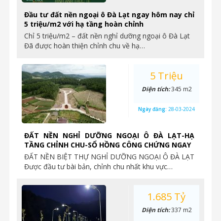
Đầu tư đất nền ngoại ô Đà Lạt ngay hôm nay chỉ
5 triệu/m2 với hạ tầng hoàn chỉnh
Chỉ 5 triệu/m2 – đất nền nghỉ dưỡng ngoại ô Đà Lạt
Đã được hoàn thiện chỉnh chu về hạ…
5 Triệu
Diện tích:
345 m2
Ngày đăng:
28-03-2024
ĐẤT NỀN NGHỈ DƯỠNG NGOẠI Ô ĐÀ LẠT-HẠ
TẦNG CHỈNH CHU-SỔ HỒNG CÔNG CHỨNG NGAY
ĐẤT NỀN BIỆT THỰ NGHỈ DƯỠNG NGOẠI Ô ĐÀ LẠT
Được đầu tư bài bản, chỉnh chu nhất khu vực…
1.685 Tỷ
Diện tích:
337 m2