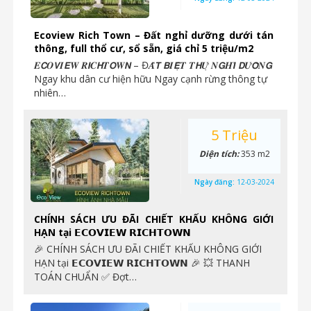
Ecoview Rich Town – Đất nghỉ dưỡng dưới tán
thông, full thổ cư, sổ sẵn, giá chỉ 5 triệu/m2
𝑬𝘾𝑶𝙑𝑰𝙀𝑾 𝑹𝙄𝑪𝙃𝑻𝙊𝑾𝙉 – Đ𝑨̂́𝙏 𝘽𝑰𝙀̣̂𝑻 𝑻𝙃𝑼̛̣ 𝑵𝙂𝑯𝙄̉ 𝘿𝑼̛𝙊̛̃𝑵𝙂
Ngay khu dân cư hiện hữu Ngay cạnh rừng thông tự
nhiên…
5 Triệu
Diện tích:
353 m2
Ngày đăng:
12-03-2024
CHÍNH SÁCH ƯU ĐÃI CHIẾT KHẤU KHÔNG GIỚI
HẠN tại 𝗘𝗖𝗢𝗩𝗜𝗘𝗪 𝗥𝗜𝗖𝗛𝗧𝗢𝗪𝗡
🎉 CHÍNH SÁCH ƯU ĐÃI CHIẾT KHẤU KHÔNG GIỚI
HẠN tại 𝗘𝗖𝗢𝗩𝗜𝗘𝗪 𝗥𝗜𝗖𝗛𝗧𝗢𝗪𝗡 🎉 ️💥 THANH
TOÁN CHUẨN ✅ Đợt…