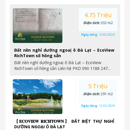
4.75 Triệu
Diện tích:
332 m2
Ngày đăng:
13-03-2024
Đất nền nghỉ dưỡng ngoaị ô Đà Lạt – EcoView
RichTown sổ hồng sẵn
Đất nền nghỉ dưỡng ngoaị ô Đà Lạt – EcoView
RichTown sổ hồng sẵn Liên hệ PKD 090 1188 247…
5 Triệu
Diện tích:
291 m2
Ngày đăng:
12-03-2024
【𝐄𝐂𝐎𝐕𝐈𝐄𝐖 𝐑𝐈𝐂𝐇𝐓𝐎𝐖𝐍】 ĐẤT BIỆT THỰ NGHỈ
DƯỠNG NGOẠI Ô ĐÀ LẠT