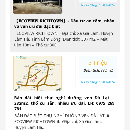
Ngày đăng:
13-03-2024
【𝐄𝐂𝐎𝐕𝐈𝐄𝐖 𝐑𝐈𝐂𝐇𝐓𝐎𝐖𝐍】- Đầu tư an tâm, nhận
vô vàn ưu đãi đặc biệt
ECOVIEW RICHTOWN Địa chỉ: Xã Gia Lâm, Huyện
Lâm Hà, Tỉnh Lâm Đồng Diện tích: 337 m2 – Mặt
tiền 10m – Thổ cư 308…
5 Triệu
Diện tích:
332 m2
Ngày đăng:
13-03-2024
Bán đất biệt thự nghỉ dưỡng ven Đà Lạt –
332m2, thổ cư sẵn, nhiều ưu đãi, LH: 0975 269
781
BÁN ĐẤT BIỆT THỰ NGHỈ DƯỠNG VEN ĐÀ LẠT 🌲
ECOVIEW RICHTOWN 🌲 ⚡Địa chỉ: Xã Gia Lâm,
Huyện Lâm Hà,…