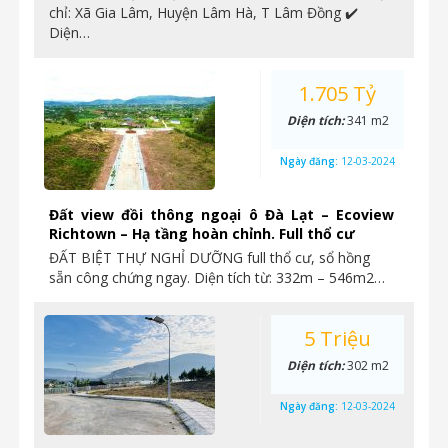
chỉ: Xã Gia Lâm, Huyện Lâm Hà, T Lâm Đồng ✔️
Diện…
1.705 Tỷ
Diện tích:
341 m2
Ngày đăng:
12-03-2024
Đất view đồi thông ngoại ô Đà Lạt – Ecoview
Richtown – Hạ tầng hoàn chỉnh. Full thổ cư
ĐẤT BIỆT THỰ NGHỈ DƯỠNG full thổ cư, sổ hồng
sẵn công chứng ngay. Diện tích từ: 332m – 546m2…
5 Triệu
Diện tích:
302 m2
Ngày đăng:
12-03-2024