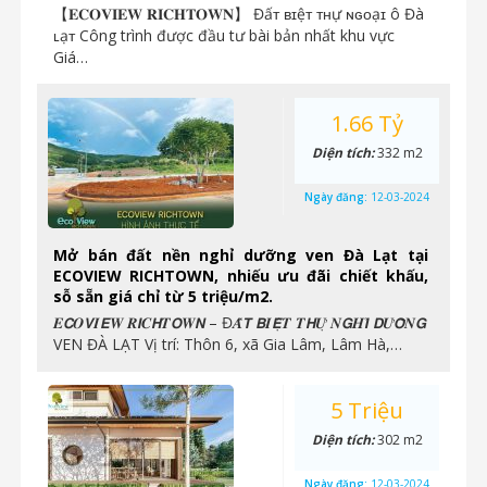
【𝐄𝐂𝐎𝐕𝐈𝐄𝐖 𝐑𝐈𝐂𝐇𝐓𝐎𝐖𝐍】 Đấᴛ ʙɪệᴛ ᴛʜự ɴɢᴏạɪ ô Đà
ʟạᴛ Công trình được đầu tư bài bản nhất khu vực
Giá…
1.66 Tỷ
Diện tích:
332 m2
Ngày đăng:
12-03-2024
Mở bán đất nền nghỉ dưỡng ven Đà Lạt tại
ECOVIEW RICHTOWN, nhiếu ưu đãi chiết khấu,
sỗ sẵn giá chỉ từ 5 triệu/m2.
𝑬𝘾𝑶𝙑𝑰𝙀𝑾 𝑹𝙄𝑪𝙃𝑻𝙊𝑾𝙉 – Đ𝑨̂́𝙏 𝘽𝑰𝙀̣̂𝑻 𝑻𝙃𝑼̛̣ 𝑵𝙂𝑯𝙄̉ 𝘿𝑼̛𝙊̛̃𝑵𝙂
VEN ĐÀ LẠT Vị trí: Thôn 6, xã Gia Lâm, Lâm Hà,…
5 Triệu
Diện tích:
302 m2
Ngày đăng:
12-03-2024