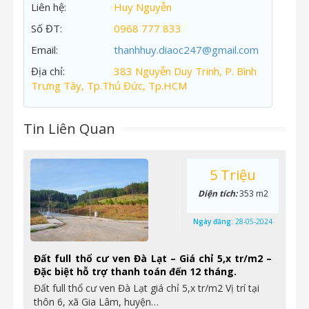
Liên hệ:
Huy Nguyễn
Số ĐT:
0968 777 833
Email:
thanhhuy.diaoc247@gmail.com
Địa chỉ:
383 Nguyễn Duy Trinh, P. Bình
Trưng Tây, Tp.Thủ Đức, Tp.HCM
Tin Liên Quan
5 Triệu
Diện tích:
353 m2
Ngày đăng:
28-05-2024
Đất full thổ cư ven Đà Lạt – Giá chỉ 5,x tr/m2 –
Đặc biệt hỗ trợ thanh toán đến 12 tháng.
Đất full thổ cư ven Đà Lạt giá chỉ 5,x tr/m2 Vị trí tại
thôn 6, xã Gia Lâm, huyện…