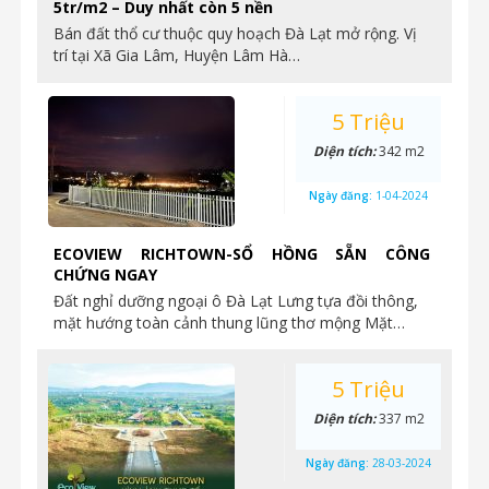
5tr/m2 – Duy nhất còn 5 nền
Bán đất thổ cư thuộc quy hoạch Đà Lạt mở rộng. Vị
trí tại Xã Gia Lâm, Huyện Lâm Hà…
5 Triệu
Diện tích:
342 m2
Ngày đăng:
1-04-2024
ECOVIEW RICHTOWN-SỔ HỒNG SẴN CÔNG
CHỨNG NGAY
Đất nghỉ dưỡng ngoại ô Đà Lạt Lưng tựa đồi thông,
mặt hướng toàn cảnh thung lũng thơ mộng Mặt…
5 Triệu
Diện tích:
337 m2
Ngày đăng:
28-03-2024