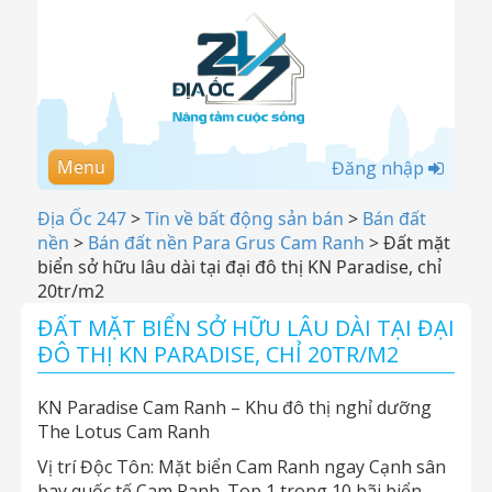
Menu
Đăng nhập
Địa Ốc 247
>
Tin về bất động sản bán
>
Bán đất
nền
>
Bán đất nền Para Grus Cam Ranh
>
Đất mặt
biển sở hữu lâu dài tại đại đô thị KN Paradise, chỉ
20tr/m2
ĐẤT MẶT BIỂN SỞ HỮU LÂU DÀI TẠI ĐẠI
ĐÔ THỊ KN PARADISE, CHỈ 20TR/M2
KN Paradise Cam Ranh – Khu đô thị nghỉ dưỡng
The Lotus Cam Ranh
Vị trí Độc Tôn: Mặt biển Cam Ranh ngay Cạnh sân
bay quốc tế Cam Ranh. Top 1 trong 10 bãi biển