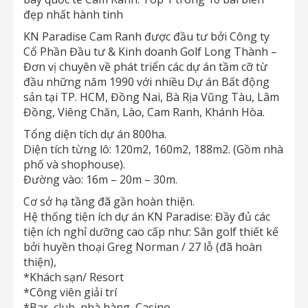
đẹp nhất hành tinh
KN Paradise Cam Ranh được đầu tư bởi Công ty
Cổ Phần Đầu tư & Kinh doanh Golf Long Thành –
Đơn vị chuyên về phát triển các dự án tầm cỡ từ
đầu những năm 1990 với nhiều Dự án Bất động
sản tại TP. HCM, Đồng Nai, Bà Rịa Vũng Tàu, Lâm
Đồng, Viêng Chăn, Lào, Cam Ranh, Khánh Hòa.
Tổng diện tích dự án 800ha.
Diện tích từng lô: 120m2, 160m2, 188m2. (Gồm nhà
phố và shophouse).
Đường vào: 16m – 20m – 30m.
Cơ sở hạ tầng đã gần hoàn thiện.
Hệ thống tiện ích dự án KN Paradise: Đầy đủ các
tiện ích nghỉ dưỡng cao cấp như: Sân golf thiết kế
bởi huyền thoại Greg Norman / 27 lỗ (đã hoàn
thiện),
*Khách sạn/ Resort
*Công viên giải trí
*Bar, club, nhà hàng, Casino