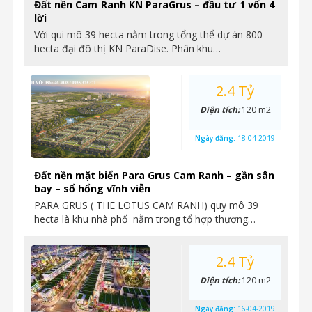
Đất nền Cam Ranh KN ParaGrus – đầu tư 1 vốn 4
lời
Với qui mô 39 hecta nằm trong tổng thể dự án 800
hecta đại đô thị KN ParaDise. Phân khu…
2.4 Tỷ
Diện tích:
120 m2
Ngày đăng:
18-04-2019
Đất nền mặt biển Para Grus Cam Ranh – gần sân
bay – sổ hổng vĩnh viễn
PARA GRUS ( THE LOTUS CAM RANH) quy mô 39
hecta là khu nhà phố nằm trong tổ hợp thương…
2.4 Tỷ
Diện tích:
120 m2
Ngày đăng:
16-04-2019