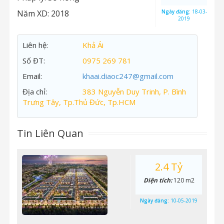
Năm XD:
2018
Ngày đăng:
18-03-
2019
Liên hệ:
Khả Ái
Số ĐT:
0975 269 781
Email:
khaai.diaoc247@gmail.com
Địa chỉ:
383 Nguyễn Duy Trinh, P. Bình
Trưng Tây, Tp.Thủ Đức, Tp.HCM
Tin Liên Quan
2.4 Tỷ
Diện tích:
120 m2
Ngày đăng:
10-05-2019