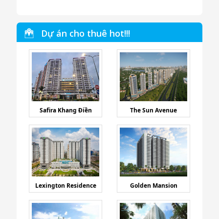
Dự án cho thuê hot!!!
Safira Khang Điền
The Sun Avenue
Lexington Residence
Golden Mansion