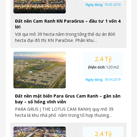
Ngày đăng:
10-05-2019
Đất nền Cam Ranh KN ParaGrus – đầu tư 1 vốn 4
lời
Với qui mô 39 hecta nằm trong tổng thể dự án 800
hecta đại đô thị KN ParaDise. Phân khu…
2.4 Tỷ
Diện tích:
120 m2
Ngày đăng:
18-04-2019
Đất nền mặt biển Para Grus Cam Ranh – gần sân
bay – sổ hổng vĩnh viễn
PARA GRUS ( THE LOTUS CAM RANH) quy mô 39
hecta là khu nhà phố nằm trong tổ hợp thương…
2.4 Tỷ