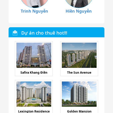
Trinh Nguyễn
Hiền Nguyễn
Dự án cho thuê hot!!!
Safira Khang Điền
The Sun Avenue
Lexington Residence
Golden Mansion