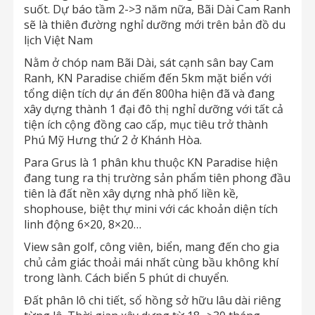
suốt. Dự báo tầm 2->3 năm nữa, Bãi Dài Cam Ranh
sẽ là thiên đường nghỉ dưỡng mới trên bản đồ du
lịch Việt Nam
Nằm ở chóp nam Bãi Dài, sát cạnh sân bay Cam
Ranh, KN Paradise chiếm đến 5km mặt biển với
tổng diện tích dự án đến 800ha hiện đã và đang
xây dựng thành 1 đại đô thị nghỉ dưỡng với tất cả
tiện ích cộng đồng cao cấp, mục tiêu trở thành
Phú Mỹ Hưng thứ 2 ở Khánh Hòa.
Para Grus là 1 phân khu thuộc KN Paradise hiện
đang tung ra thị trường sản phẩm tiên phong đầu
tiên là đất nền xây dựng nhà phố liền kề,
shophouse, biệt thự mini với các khoản diện tích
linh động 6×20, 8×20…
View sân golf, công viên, biển, mang đến cho gia
chủ cảm giác thoải mái nhất cùng bầu không khí
trong lành. Cách biển 5 phút di chuyển.
Đất phân lô chi tiết, sổ hồng sở hữu lâu dài riêng