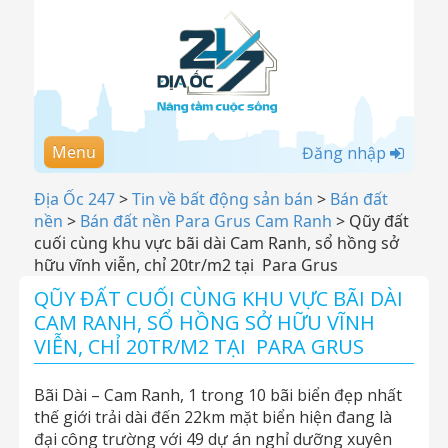
Menu
Đăng nhập
Địa Ốc 247
>
Tin về bất động sản bán
>
Bán đất
nền
>
Bán đất nền Para Grus Cam Ranh
>
Qũy đất
cuối cùng khu vực bãi dài Cam Ranh, sổ hồng sở
hữu vĩnh viễn, chỉ 20tr/m2 tại Para Grus
QŨY ĐẤT CUỐI CÙNG KHU VỰC BÃI DÀI
CAM RANH, SỔ HỒNG SỞ HỮU VĨNH
VIỄN, CHỈ 20TR/M2 TẠI PARA GRUS
Bãi Dài – Cam Ranh, 1 trong 10 bãi biển đẹp nhất
thế giới trải dài đến 22km mặt biển hiện đang là
đại công trường với 49 dự án nghỉ dưỡng xuyên