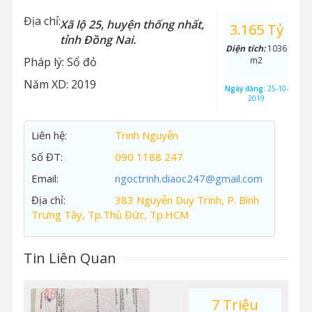
Địa chỉ:
Xã lộ 25, huyện thống nhất,
3.165 Tỷ
tỉnh Đồng Nai.
Diện tích:
1036
Pháp lý:
Sổ đỏ
m2
Năm XD:
2019
Ngày đăng:
25-10-
2019
Liên hệ:
Trinh Nguyễn
Số ĐT:
090 1188 247
Email:
ngoctrinh.diaoc247@gmail.com
Địa chỉ:
383 Nguyễn Duy Trinh, P. Bình
Trưng Tây, Tp.Thủ Đức, Tp.HCM
Tin Liên Quan
7 Triệu