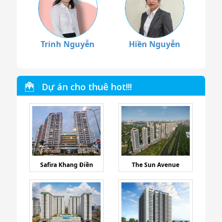
Trinh Nguyễn
Hiền Nguyễn
Dự án cho thuê hot!!!
Safira Khang Điền
The Sun Avenue