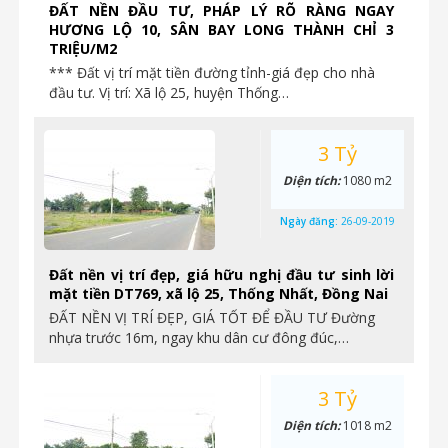
ĐẤT NỀN ĐẦU TƯ, PHÁP LÝ RÕ RÀNG NGAY
HƯƠNG LỘ 10, SÂN BAY LONG THÀNH CHỈ 3
TRIỆU/M2
*** Đất vị trí mặt tiền đường tỉnh-giá đẹp cho nhà
đầu tư. Vị trí: Xã lộ 25, huyện Thống…
3 Tỷ
Diện tích:
1080 m2
Ngày đăng:
26-09-2019
Đất nền vị trí đẹp, giá hữu nghị đầu tư sinh lời
mặt tiền DT769, xã lộ 25, Thống Nhất, Đồng Nai
ĐẤT NỀN VỊ TRÍ ĐẸP, GIÁ TỐT ĐỂ ĐẦU TƯ Đường
nhựa trước 16m, ngay khu dân cư đông đúc,…
3 Tỷ
Diện tích:
1018 m2