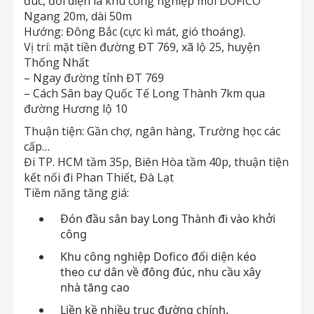
đúc, đối diện là khu công nghiệp mới DOFICO
Ngang 20m, dài 50m
Hướng: Đông Bắc (cực kì mát, gió thoáng).
Vị trí: mặt tiền đường ĐT 769, xã lộ 25, huyện
Thống Nhất
– Ngay đường tỉnh ĐT 769
– Cách Sân bay Quốc Tế Long Thành 7km qua
đường Hương lộ 10
Thuận tiện: Gần chợ, ngân hàng, Trường học các
cấp…
Đi TP. HCM tầm 35p, Biên Hòa tầm 40p, thuận tiện
kết nối đi Phan Thiết, Đà Lạt
Tiềm năng tăng giá:
Đón đầu sân bay Long Thành đi vào khởi
công
Khu công nghiệp Dofico đối diện kéo
theo cư dân về đông đúc, nhu cầu xây
nhà tăng cao
Liền kề nhiều trục đường chính.