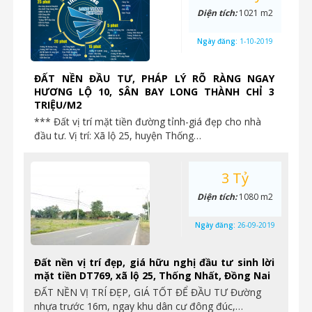
Diện tích:
1021 m2
Ngày đăng:
1-10-2019
ĐẤT NỀN ĐẦU TƯ, PHÁP LÝ RÕ RÀNG NGAY
HƯƠNG LỘ 10, SÂN BAY LONG THÀNH CHỈ 3
TRIỆU/M2
*** Đất vị trí mặt tiền đường tỉnh-giá đẹp cho nhà
đầu tư. Vị trí: Xã lộ 25, huyện Thống…
3 Tỷ
Diện tích:
1080 m2
Ngày đăng:
26-09-2019
Đất nền vị trí đẹp, giá hữu nghị đầu tư sinh lời
mặt tiền DT769, xã lộ 25, Thống Nhất, Đồng Nai
ĐẤT NỀN VỊ TRÍ ĐẸP, GIÁ TỐT ĐỂ ĐẦU TƯ Đường
nhựa trước 16m, ngay khu dân cư đông đúc,…