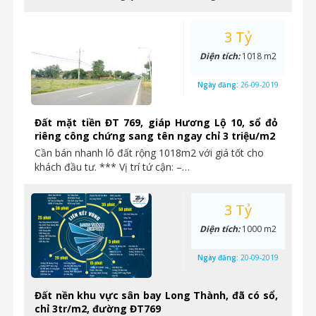
3 Tỷ
Diện tích:
1018 m2
Ngày đăng:
26-09-2019
Đất mặt tiền ĐT 769, giáp Hương Lộ 10, sổ đỏ
riêng công chứng sang tên ngay chỉ 3 triệu/m2
Cần bán nhanh lô đất rộng 1018m2 với giá tốt cho
khách đầu tư. *** Vị trí tứ cận: –…
3 Tỷ
Diện tích:
1000 m2
Ngày đăng:
20-09-2019
Đất nền khu vực sân bay Long Thành, đã có sổ,
chỉ 3tr/m2, đường ĐT769