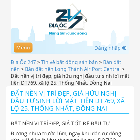
Menu
Đăng nhập
Địa Ốc 247
>
Tin về bất động sản bán
>
Bán đất
nền
>
Bán đất nền Long Thành Air Port Central
>
Đất nền vị trí đẹp, giá hữu nghị đầu tư sinh lời mặt
tiền DT769, xã lộ 25, Thống Nhất, Đồng Nai
ĐẤT NỀN VỊ TRÍ ĐẸP, GIÁ HỮU NGHỊ
ĐẦU TƯ SINH LỜI MẶT TIỀN DT769, XÃ
LỘ 25, THỐNG NHẤT, ĐỒNG NAI
ĐẤT NỀN VỊ TRÍ ĐẸP, GIÁ TỐT ĐỂ ĐẦU TƯ
Đường nhựa trước 16m, ngay khu dân cư đông