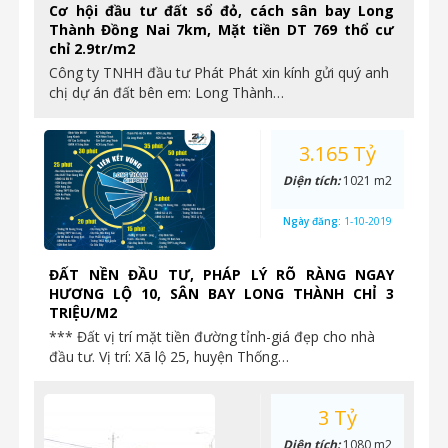
Cơ hội đầu tư đất sổ đỏ, cách sân bay Long
Thành Đồng Nai 7km, Mặt tiền DT 769 thổ cư
chỉ 2.9tr/m2
Công ty TNHH đầu tư Phát Phát xin kính gửi quý anh
chị dự án đất bên em: Long Thành…
3.165 Tỷ
Diện tích:
1021 m2
Ngày đăng:
1-10-2019
ĐẤT NỀN ĐẦU TƯ, PHÁP LÝ RÕ RÀNG NGAY
HƯƠNG LỘ 10, SÂN BAY LONG THÀNH CHỈ 3
TRIỆU/M2
*** Đất vị trí mặt tiền đường tỉnh-giá đẹp cho nhà
đầu tư. Vị trí: Xã lộ 25, huyện Thống…
3 Tỷ
Diện tích:
1080 m2