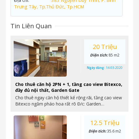
Địa chỉ:
383 Nguyễn Duy Trinh, P. Bình
Trưng Tây, Tp.Thủ Đức, Tp.HCM
Tin Liên Quan
20 Triệu
Diện tích:
85 m2
Ngày đăng:
14-03-2020
Cho thuê căn hộ 2PN + 1, tầng cao view Bitexco,
đầy đủ nội thất, Garden Gate
Cho thuê ngay căn hộ thiết kế rộng rãi, tầng cao view
Bitexco ngắm pháo hoa rất rõ Đ/c: Garden…
12.5 Triệu
Diện tích:
35.6 m2