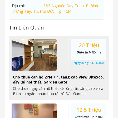
Địa chỉ:
383 Nguyễn Duy Trinh, P. Bình
Trưng Tây, Tp.Thủ Đức, Tp.HCM
Tin Liên Quan
20 Triệu
Diện tích:
85 m2
Ngày đăng:
14-03-2020
Cho thuê căn hộ 2PN + 1, tầng cao view Bitexco,
đầy đủ nội thất, Garden Gate
Cho thuê ngay căn hộ thiết kế rộng rãi, tầng cao view
Bitexco ngắm pháo hoa rất rõ Đ/c: Garden…
12.5 Triệu
Diện tích:
35.6 m2