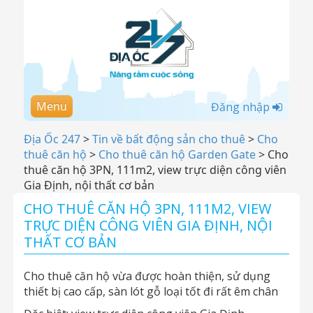
Menu
Đăng nhập
Địa Ốc 247
>
Tin về bất động sản cho thuê
>
Cho
thuê căn hộ
>
Cho thuê căn hộ Garden Gate
>
Cho
thuê căn hộ 3PN, 111m2, view trực diện công viên
Gia Định, nội thất cơ bản
CHO THUÊ CĂN HỘ 3PN, 111M2, VIEW
TRỰC DIỆN CÔNG VIÊN GIA ĐỊNH, NỘI
THẤT CƠ BẢN
Cho thuê căn hộ vừa được hoàn thiện, sử dụng
thiết bị cao cấp, sàn lót gỗ loại tốt đi rất êm chân