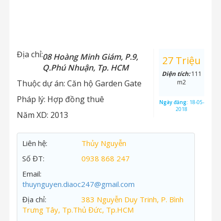
Địa chỉ:
08 Hoàng Minh Giám, P.9,
27 Triệu
Q.Phú Nhuận, Tp. HCM
Diện tích:
111
Thuộc dự án:
Căn hộ Garden Gate
m2
Pháp lý:
Hợp đồng thuê
Ngày đăng:
18-05-
2018
Năm XD:
2013
Liên hệ:
Thủy Nguyễn
Số ĐT:
0938 868 247
Email:
thuynguyen.diaoc247@gmail.com
Địa chỉ:
383 Nguyễn Duy Trinh, P. Bình
Trưng Tây, Tp.Thủ Đức, Tp.HCM