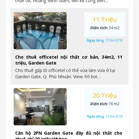
thuê 08, Hoàng Minh Giám, liền kề công viên…
11 Triệu
Diện tích:
34 m2
Ngày đăng:
27-04-2018
Cho thuê officetel nội thất cơ bản, 34m2, 11
triệu, Garden Gate
Cho thuê gấp lô officetel có thể vừa làm vừa ở tại
Garden Gate, Q. Phú Nhuận. View: hồ bơi…
20 Triệu
Diện tích:
76 m2
Ngày đăng:
13-04-2018
Căn hộ 2PN Garden Gate đầy đủ nội thất cho
thuê chỉ 20 triệu/tháng