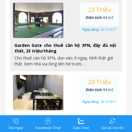
23 Triệu
Diện tích:
84 m2
Ngày đăng:
26-12-2017
Garden Gate cho thuê căn hộ 3PN, đầy đủ nội
thất, 23 triệu/tháng
Cho thuê căn hộ 3PN, dọn vào ở ngay, hình thật giá
thật. Xem nhà vui lòng liên hệ trước…
23 Triệu
Diện tích:
84 m2
Ngày đăng:
26-12-2017
Căn hộ 3PN đầy đủ nội thất Garden Gate cho
thuê chỉ 23 triệu/tháng
Gọi ngay
Facebook Chat
Zalo Chat
Gọi lại cho tôi
Cho thuê căn hộ 3PN nội thất y như hình tại Garden