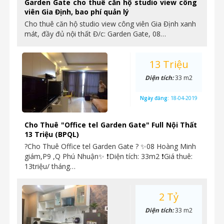
Garden Gate cho thuê căn hộ studio view công
viên Gia Định, bao phí quản lý
Cho thuê căn hộ studio view công viên Gia Định xanh
mát, đầy đủ nội thất Đ/c: Garden Gate, 08…
13 Triệu
Diện tích:
33 m2
Ngày đăng:
18-04-2019
Cho Thuê "Office tel Garden Gate" Full Nội Thất
13 Triệu (BPQL)
?Cho Thuê Office tel Garden Gate ? ✨08 Hoàng Minh
giám,P9 ,Q Phú Nhuận✨ ❗Diện tích: 33m2 ❗Giá thuê:
13triệu/ tháng…
2 Tỷ
Diện tích:
33 m2