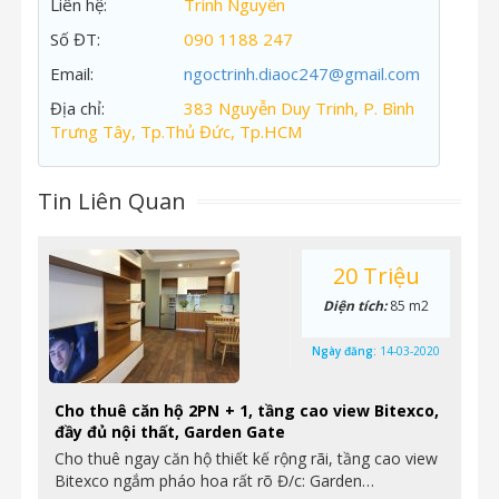
Liên hệ:
Trinh Nguyễn
Số ĐT:
090 1188 247
Email:
ngoctrinh.diaoc247@gmail.com
Địa chỉ:
383 Nguyễn Duy Trinh, P. Bình
Trưng Tây, Tp.Thủ Đức, Tp.HCM
Tin Liên Quan
20 Triệu
Diện tích:
85 m2
Ngày đăng:
14-03-2020
Cho thuê căn hộ 2PN + 1, tầng cao view Bitexco,
đầy đủ nội thất, Garden Gate
Cho thuê ngay căn hộ thiết kế rộng rãi, tầng cao view
Bitexco ngắm pháo hoa rất rõ Đ/c: Garden…