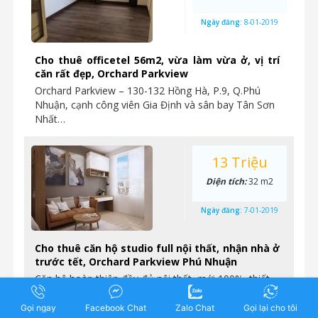
Ngày đăng:
8-01-2019
Cho thuê officetel 56m2, vừa làm vừa ở, vị trí
căn rất đẹp, Orchard Parkview
Orchard Parkview – 130-132 Hồng Hà, P.9, Q.Phú
Nhuận, cạnh công viên Gia Định và sân bay Tân Sơn
Nhất…
13 Triệu
Diện tích:
32 m2
Ngày đăng:
7-01-2019
Cho thuê căn hộ studio full nội thất, nhận nhà ở
trước tết, Orchard Parkview Phú Nhuận
Căn hộ hoàn thiện đầy đủ nội thất, mới 100%, thiết
kế hợp lý mang lại không gian rộng rãi…
Gọi ngay
Facebook Chat
Zalo Chat
Gọi lại cho tôi