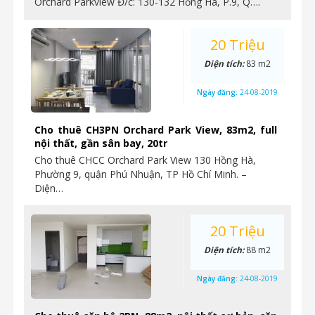
Orchard Parkview Đ/c: 130-132 Hồng Hà, P.9, Q….
20 Triệu
Diện tích:
83 m2
Ngày đăng:
24-08-2019
Cho thuê CH3PN Orchard Park View, 83m2, full
nội thất, gần sân bay, 20tr
Cho thuê CHCC Orchard Park View 130 Hồng Hà,
Phường 9, quận Phú Nhuận, TP Hồ Chí Minh. –
Diện…
20 Triệu
Diện tích:
88 m2
Ngày đăng:
24-08-2019