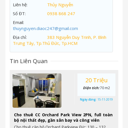
Liên hệ:
Thủy Nguyễn
Số ĐT:
0938 868 247
Email:
thuynguyen.diaoc247@gmail.com
Địa chỉ:
383 Nguyễn Duy Trinh, P. Bình
Trưng Tây, Tp.Thủ Đức, Tp.HCM
Tin Liên Quan
20 Triệu
Diện tích:
70 m2
Ngày đăng:
15-11-2019
Cho thuê CC Orchard Park View 2PN, full toàn
bộ nội thất đẹp, gần sân bay và công viên
Cho thuê căn hộ Orchard Parkview Đ/c: 130 – 132