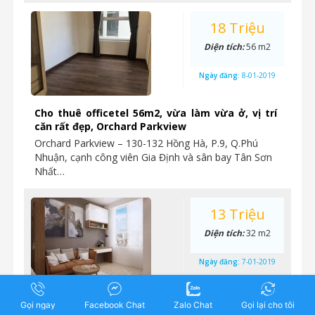
18 Triệu
Diện tích:
56 m2
Ngày đăng:
8-01-2019
Cho thuê officetel 56m2, vừa làm vừa ở, vị trí
căn rất đẹp, Orchard Parkview
Orchard Parkview – 130-132 Hồng Hà, P.9, Q.Phú
Nhuận, cạnh công viên Gia Định và sân bay Tân Sơn
Nhất…
13 Triệu
Diện tích:
32 m2
Ngày đăng:
7-01-2019
Cho thuê căn hộ studio full nội thất, nhận nhà ở
Gọi ngay
Facebook Chat
Zalo Chat
Gọi lại cho tôi
trước tết, Orchard Parkview Phú Nhuận