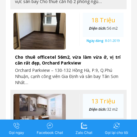
vực sân bay Cho thuê căn hộ 2 phòng ngủ…
18 Triệu
Diện tích:
56 m2
Ngày đăng:
8-01-2019
Cho thuê officetel 56m2, vừa làm vừa ở, vị trí
căn rất đẹp, Orchard Parkview
Orchard Parkview – 130-132 Hồng Hà, P.9, Q.Phú
Nhuận, cạnh công viên Gia Định và sân bay Tân Sơn
Nhất…
13 Triệu
Diện tích:
32 m2
Ngày đăng:
7-01-2019
Gọi ngay
Facebook Chat
Zalo Chat
Gọi lại cho tôi