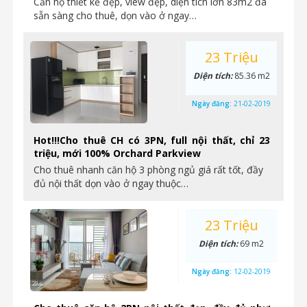
Căn hộ thiết kế đẹp, view đẹp, diện tích lớn 83m2 đã
sẵn sàng cho thuê, dọn vào ở ngay…
23 Triệu
Diện tích:
85.36 m2
Ngày đăng:
21-02-2019
Hot!!!Cho thuê CH có 3PN, full nội thất, chỉ 23
triệu, mới 100% Orchard Parkview
Cho thuê nhanh căn hộ 3 phòng ngủ giá rất tốt, đầy
đủ nội thất dọn vào ở ngay thuộc…
23 Triệu
Diện tích:
69 m2
Ngày đăng:
12-02-2019