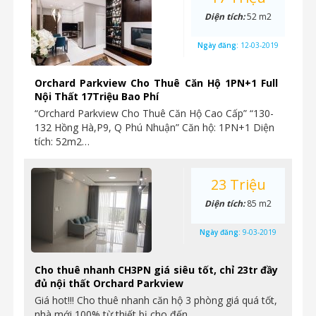
Diện tích:
52 m2
Ngày đăng:
12-03-2019
Orchard Parkview Cho Thuê Căn Hộ 1PN+1 Full
Nội Thất 17Triệu Bao Phí
“Orchard Parkview Cho Thuê Căn Hộ Cao Cấp” “130-
132 Hồng Hà,P9, Q Phú Nhuận” Căn hộ: 1PN+1 Diện
tích: 52m2…
23 Triệu
Diện tích:
85 m2
Ngày đăng:
9-03-2019
Cho thuê nhanh CH3PN giá siêu tốt, chỉ 23tr đầy
đủ nội thất Orchard Parkview
Giá hot!!! Cho thuê nhanh căn hộ 3 phòng giá quá tốt,
nhà mới 100% từ thiết bị cho đến…