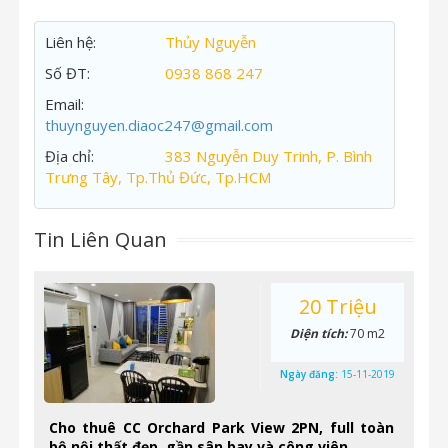
Liên hệ:
Thủy Nguyễn
Số ĐT:
0938 868 247
Email:
thuynguyen.diaoc247@gmail.com
Địa chỉ:
383 Nguyễn Duy Trinh, P. Bình
Trưng Tây, Tp.Thủ Đức, Tp.HCM
Tin Liên Quan
20 Triệu
Diện tích:
70 m2
Ngày đăng:
15-11-2019
Cho thuê CC Orchard Park View 2PN, full toàn
bộ nội thất đẹp, gần sân bay và công viên