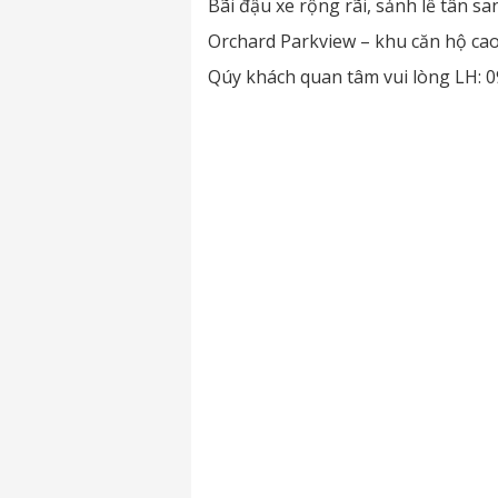
Bãi đậu xe rộng rãi, sảnh lễ tân s
Orchard Parkview – khu căn hộ cao
Qúy khách quan tâm vui lòng LH: 