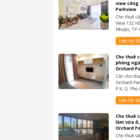
view công 
Parkview
Cho thuê că
View 132 H
Nhuận, TP 
Liên hệ:
0
Cho thuê că
phòng ngủ,
Orchard P
Cần cho thu
Orchard Par
P.9, Q. Phú
Liên hệ:
0
Cho thuê c
làm vừa ở,
Orchard P
Cho thuê vă