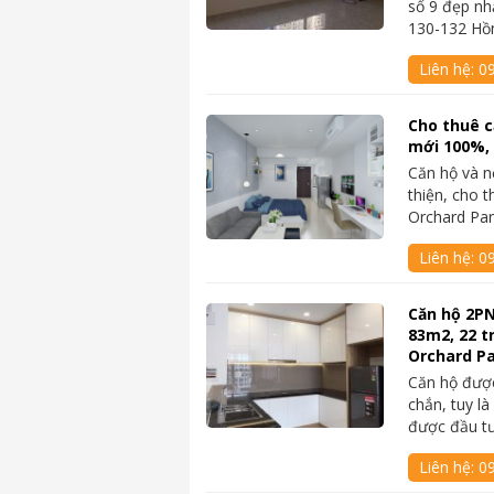
số 9 đẹp nh
130-132 H
Liên hệ:
0
Cho thuê c
mới 100%, 
Căn hộ và n
thiện, cho 
Orchard Pa
Liên hệ:
0
Căn hộ 2PN
83m2, 22 tr
Orchard P
Căn hộ được
chắn, tuy l
được đầu t
Liên hệ:
0