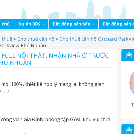
 chủ
Dự án BĐS
Bất động sản bán
Bất động sản 
o thuê
>
Cho thuê căn hộ
>
Cho thuê căn hộ Orchard ParkV
d Parkview Phú Nhuận
 FULL NỘI THẤT, NHẬN NHÀ Ở TRƯỚC
PHÚ NHUẬN
 mới 100%, thiết kế hợp lý mang lại không gian
u trú
T
 công viên Gia Định, phòng tập GYM, khu vui chơi