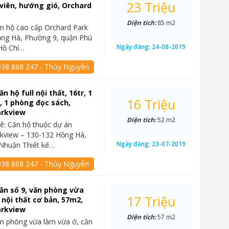
23 Triệu
viên, hướng gió, Orchard
Diện tích:
85 m2
n hộ cao cấp Orchard Park
ồng Hà, Phường 9, quận Phú
Ngày đăng:
24-08-2019
Hồ Chí…
938 868 247 - Thủy Nguyễn
n hộ full nội thất, 16tr, 1
16 Triệu
 1 phòng đọc sách,
arkview
Diện tích:
52 m2
ê: Căn hộ thuộc dự án
kview – 130-132 Hồng Hà,
Ngày đăng:
23-07-2019
 Nhuận Thiết kế…
938 868 247 - Thủy Nguyễn
ăn số 9, văn phòng vừa
17 Triệu
 nội thất cơ bản, 57m2,
arkview
Diện tích:
57 m2
n phòng vừa làm vừa ở, căn