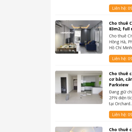
Liên hệ:
0
Cho thuê 
83m2, full 
Cho thuê C
Hồng Hà, P
Hồ Chí Minh
Liên hệ:
0
Cho thuê c
cơ bản, că
Parkview
Đang giữ ch
2PN diện tí
tại Orchard
Liên hệ:
0
Cho thuê c