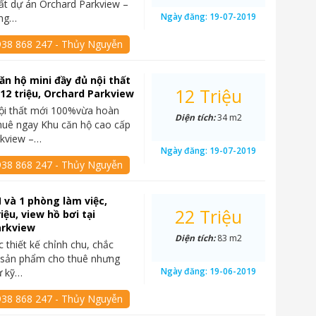
ất dự án Orchard Parkview –
Ngày đăng:
19-07-2019
ồng…
938 868 247 - Thủy Nguyễn
ăn hộ mini đầy đủ nội thất
12 Triệu
12 triệu, Orchard Parkview
ội thất mới 100%vừa hoàn
Diện tích:
34 m2
thuê ngay Khu căn hộ cao cấp
rkview –…
Ngày đăng:
19-07-2019
938 868 247 - Thủy Nguyễn
 và 1 phòng làm việc,
22 Triệu
iệu, view hồ bơi tại
arkview
Diện tích:
83 m2
 thiết kế chỉnh chu, chắc
à sản phẩm cho thuê nhưng
Ngày đăng:
19-06-2019
ư kỹ…
938 868 247 - Thủy Nguyễn