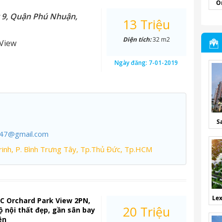
O
 9, Quận Phú Nhuận,
13 Triệu
Diện tích:
32 m2
View
Ngày đăng:
7-01-2019
S
247@gmail.com
inh, P. Bình Trưng Tây, Tp.Thủ Đức, Tp.HCM
Lex
C Orchard Park View 2PN,
20 Triệu
bộ nội thất đẹp, gần sân bay
ên