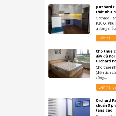
[Orchard P
thất như hì
Orchard Par
P.9, Q. Phú
trường mẫu 
Liên hệ:
0
Cho thuê c
đầy đủ nội 
Orchard P
Cho thuê nh
(diện tích c
công…
Liên hệ:
0
Orchard Pa
chuẩn 3 ph
tầng cao