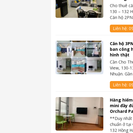
Cho thuê că
130 – 132 
Căn hộ 2PN
Liên hệ:
0
Căn hộ 3PN
ban công 
hình thật
Cần Cho Th
View, 130-
Nhuận. Gần
Liên hệ:
0
Hàng hiếm
mini đầy đ
Orchard P
**Duy nhất 
chuẩn ở tại
132 Hồng Hà