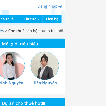
Đăng nhập
cho thuê
Tin tức
Liên hệ
iew
>
Cho thuê căn hộ studio full nội
Môi giới tiêu biểu
rinh Nguyễn
Hiền Nguyễn
Dự án cho thuê hot!!!