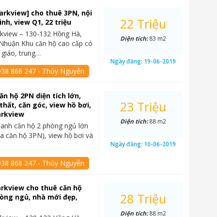
arkview] cho thuê 3PN, nội
22 Triệu
nh, view Q1, 22 triệu
kview – 130-132 Hồng Hà,
Diện tích:
83 m2
 Nhuận Khu căn hộ cao cấp có
giáo, trung…
Ngày đăng:
19-06-2019
938 868 247 - Thủy Nguyễn
ăn hộ 2PN diện tích lớn,
23 Triệu
thất, căn góc, view hồ bơi,
arkview
Diện tích:
88 m2
anh căn hộ 2 phòng ngủ lớn
ủa căn hộ 3PN), view hồ bơi và
Ngày đăng:
10-06-2019
938 868 247 - Thủy Nguyễn
rkview cho thuê căn hộ
28 Triệu
òng ngủ, nhà mới đẹp,
Diện tích:
88 m2