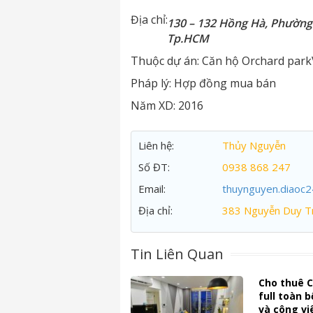
Địa chỉ:
130 – 132 Hồng Hà, Phường
Tp.HCM
Thuộc dự án:
Căn hộ Orchard park
Pháp lý:
Hợp đồng mua bán
Năm XD:
2016
Liên hệ:
Thủy Nguyễn
Số ĐT:
0938 868 247
Email:
thuynguyen.diaoc
Địa chỉ:
383 Nguyễn Duy Tr
Tin Liên Quan
Cho thuê C
full toàn 
và công vi