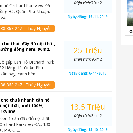
Diện tích:
70 m2
n hộ Orchard Parkview Đ/c:
Hồng Hà, Quận Phú Nhuận. –
Ngày đăng:
15-11-2019
 và…
938 868 247 - Thủy Nguyễn
O
 cho thuê đầy đủ nội thất,
25 Triệu
hướng đông nam, 96m2,
Diện tích:
96 m2
uê gấp Căn Hộ Orchard Park
132 Hồng Hà, Quận Phú
Ngày đăng:
6-11-2019
 sân bay, cạnh bên…
938 868 247 - Thủy Nguyễn
 cho thuê nhanh căn hộ
13.5 Triệu
ủ nội thất, mới 100%,
arkview
Diện tích:
34 m2
còn 1 căn đầy đủ nội thất
 Orchard Parkview Đ/c: 130-
Ngày đăng:
15-10-2019
, P.9, Q….