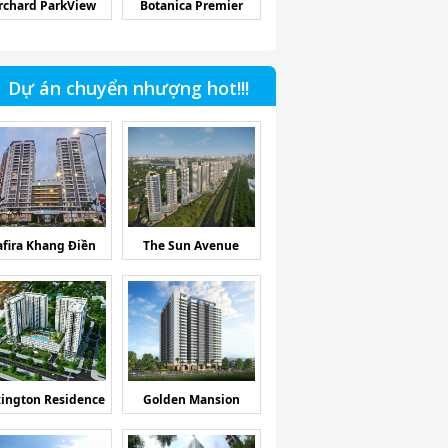
rchard ParkView
Botanica Premier
Dự án chuyển nhượng hot!!!
afira Khang Điền
The Sun Avenue
ington Residence
Golden Mansion