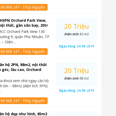
938 868 247 - Thủy Nguyễn
CH3PN Orchard Park View,
20 Triệu
nội thất, gần sân bay, 20tr
HCC Orchard Park View 130
Diện tích:
83 m2
hường 9, quận Phú Nhuận, TP
. – Diện…
Ngày đăng:
24-08-2019
938 868 247 - Thủy Nguyễn
ăn hộ 2PN, 88m2, nội thất
20 Triệu
n góc, lầu cao, Orchard
Diện tích:
88 m2
ìa khoá xem nhà ngay căn hộ
ch lớn – 88m2 (diện tích 3PN)
Ngày đăng:
24-08-2019
…
938 868 247 - Thủy Nguyễn
ăn hộ đẹp như hình, 85m2