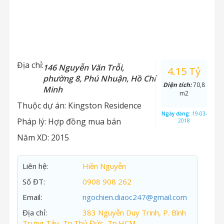
Địa chỉ:
146 Nguyễn Văn Trỗi,
4.15 Tỷ
phường 8, Phú Nhuận, Hồ Chí
Diện tích:
70,8
Minh
m2
Thuộc dự án:
Kingston Residence
Ngày đăng:
19-03-
Pháp lý:
Hợp đồng mua bán
2018
Năm XD:
2015
Liên hệ:
Hiền Nguyễn
Số ĐT:
0908 908 262
Email:
ngochien.diaoc247@gmail.com
Địa chỉ:
383 Nguyễn Duy Trinh, P. Bình
Trưng Tây, Tp.Thủ Đức, Tp.HCM