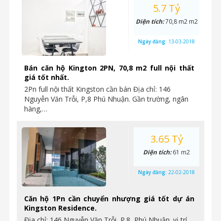
5.7 Tỷ
Diện tích:
70,8 m2 m2
Ngày đăng:
13-03-2018
Bán căn hộ Kington 2PN, 70,8 m2 full nội thất
giá tốt nhất.
2Pn full nội thất Kingston cần bán Địa chỉ: 146
Nguyễn Văn Trỗi, P,8 Phú Nhuận. Gần trường, ngân
hàng,…
3.65 Tỷ
Diện tích:
61 m2
Ngày đăng:
22-02-2018
Căn hộ 1Pn cần chuyển nhượng giá tốt dự án
Kingston Residence.
Địa chỉ: 146 Nguyễn Văn Trỗi, P.8 Phú Nhuận. vị trí