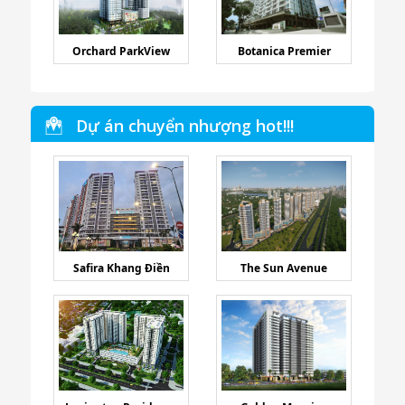
Orchard ParkView
Botanica Premier
Dự án chuyển nhượng hot!!!
Safira Khang Điền
The Sun Avenue