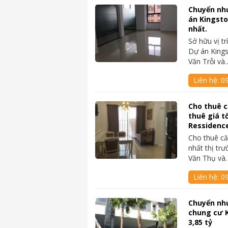
Chuyển như
án Kingsto
nhất.
Sở hữu vị t
Dự án Kings
Văn Trỗi và
Liên hệ:
0
Cho thuê c
thuê giá t
Ressidenc
Cho thuê că
nhất thị trư
Văn Thụ và
Liên hệ:
0
Chuyển nh
chung cư 
3,85 tỷ