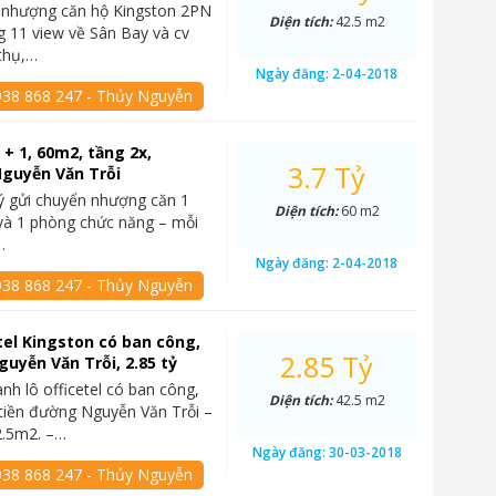
 nhượng căn hộ Kingston 2PN
Diện tích:
42.5 m2
 11 view về Sân Bay và cv
thụ,…
Ngày đăng:
2-04-2018
938 868 247 - Thủy Nguyễn
+ 1, 60m2, tầng 2x,
3.7 Tỷ
Nguyễn Văn Trỗi
ý gửi chuyển nhượng căn 1
Diện tích:
60 m2
và 1 phòng chức năng – mỗi
…
Ngày đăng:
2-04-2018
938 868 247 - Thủy Nguyễn
tel Kingston có ban công,
2.85 Tỷ
guyễn Văn Trỗi, 2.85 tỷ
nh lô officetel có ban công,
Diện tích:
42.5 m2
tiền đường Nguyễn Văn Trỗi –
42.5m2. –…
Ngày đăng:
30-03-2018
938 868 247 - Thủy Nguyễn