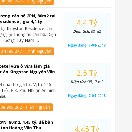
938 868 247 - Thủy Nguyễn
ượng căn hộ 2PN, 80m2 tại
4.4 Tỷ
esidence , giá 4,4 tỷ
tại Kingston Residence cần
Diện tích:
80 m2
ng lại Thông tin căn hộ: Diện
m2 Hướng: Tây Nam-…
Ngày đăng:
7-04-2018
90 1188 247 - Trinh Nguyễn
icetel vừa ở vừa làm giá
2.5 Tỷ
ự án Kingston Nguyễn Văn
Diện tích:
35,17 m2
 nhà thô giá tốt. Vị trí: 146
Trỗi, P.8, Phú Nhuận An ninh
Ngày đăng:
7-04-2018
nhiều…
908 908 262 - Hiền Nguyễn
PN, 80m2, 4.45 tỷ, đã bàn
4.45 Tỷ
gston Hoàng Văn Thụ