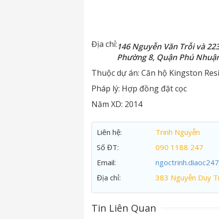
Địa chỉ:
146 Nguyễn Văn Trỗi và 22
Phường 8, Quận Phú Nhuậ
Thuộc dự án:
Căn hộ Kingston Res
Pháp lý:
Hợp đồng đặt cọc
Năm XD:
2014
Liên hệ:
Trinh Nguyễn
Số ĐT:
090 1188 247
Email:
ngoctrinh.diaoc24
Địa chỉ:
383 Nguyễn Duy Tr
Tin Liên Quan