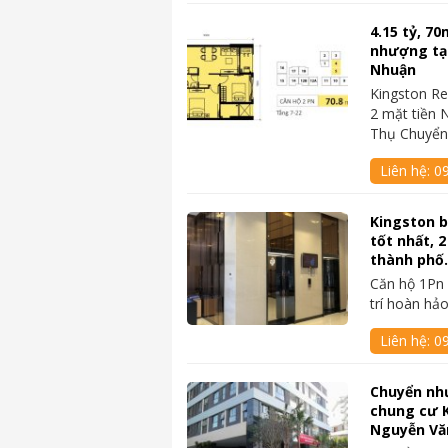
4.15 tỷ, 7
nhượng tạ
Nhuận
Kingston Re
2 mặt tiền 
Thụ Chuyể
Liên hệ:
0
Kingston b
tốt nhất, 
thành phố
Căn hộ 1Pn 
trí hoàn hảo
Liên hệ:
0
Chuyển như
chung cư K
Nguyễn Vă