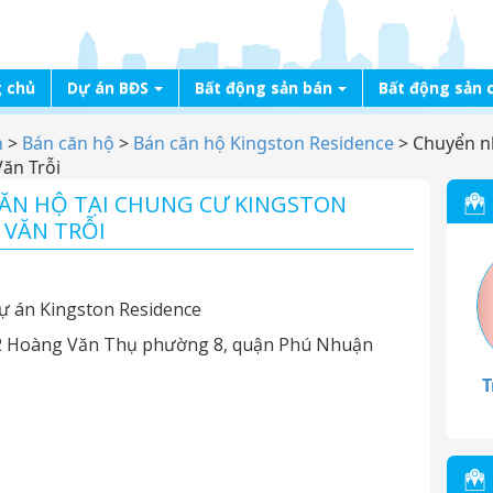
 chủ
Dự án BĐS
Bất động sản bán
Bất động sản 
n
>
Bán căn hộ
>
Bán căn hộ Kingston Residence
>
Chuyển n
ăn Trỗi
ĂN HỘ TẠI CHUNG CƯ KINGSTON
 VĂN TRỖI
ự án Kingston Residence
232 Hoàng Văn Thụ phường 8, quận Phú Nhuận
T