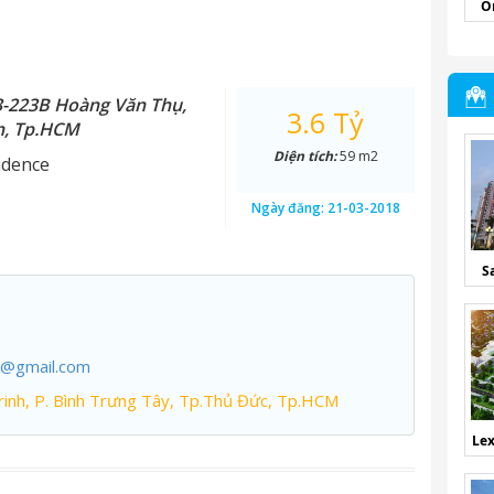
O
3-223B Hoàng Văn Thụ,
3.6 Tỷ
n, Tp.HCM
Diện tích:
59 m2
idence
Ngày đăng:
21-03-2018
S
7@gmail.com
inh, P. Bình Trưng Tây, Tp.Thủ Đức, Tp.HCM
Lex