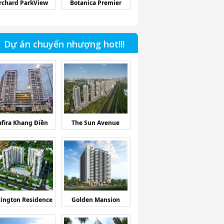
rchard ParkView
Botanica Premier
Dự án chuyển nhượng hot!!!
afira Khang Điền
The Sun Avenue
ington Residence
Golden Mansion