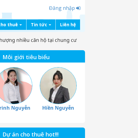
Đăng nhập
cho thuê
Tin tức
Liên hệ
hượng nhiều căn hộ tại chung cư
Môi giới tiêu biểu
rinh Nguyễn
Hiền Nguyễn
Dự án cho thuê hot!!!