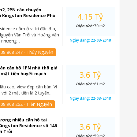
0m2, 2PN cần chuyển
4.15 Tỷ
i Kingston Residence Phú
Diện tích:
70 m2
sidence nằm ở vị trí đắc địa,
Nguyễn Văn Trỗi và Hoàng Văn
Ngày đăng:
22-03-2018
n nhượng…
938 868 247 - Thủy Nguyễn
án căn hộ 1PN nhà thô giá
3.6 Tỷ
2 mặt tiền huyết mạch
.
Diện tích:
61 m2
lầu cao, view đẹp cần bán. Vị
 với 2 mặt tiền là 2 tuyến…
Ngày đăng:
22-03-2018
908 908 262 - Hiền Nguyễn
ợng nhiều căn hộ tại
3.6 Tỷ
ingston Residence số 146
n Trỗi
Diện tích:
59 m2