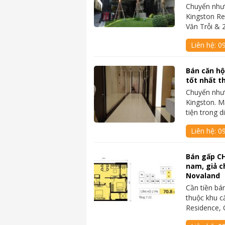
Chuyển như
Kingston Re
Văn Trỗi &
Liên hệ:
0
Bán căn hộ
tốt nhất th
Chuyển như
Kingston. Mặ
tiện trong 
Liên hệ:
0
Bán gấp C
nam, giả ch
Novaland
Cần tiền b
thuộc khu c
Residence,