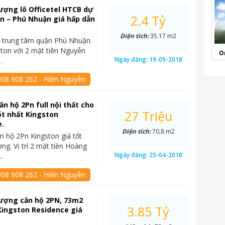
ợng lô Officetel HTCB dự
2.4 Tỷ
n – Phú Nhuận giá hấp dẫn
Diện tích:
35.17 m2
rí trung tâm quận Phú Nhuận.
ton với 2 mặt tiền Nguyễn
O
Ngày đăng:
19-09-2018
…
908 908 262 - Hiền Nguyễn
ăn hộ 2Pn full nội thất cho
27 Triệu
ốt nhất Kingston
e.
Diện tích:
70,8 m2
n hộ 2Pn Kingston giá tốt
ờng. Vị trí 2 mặt tiền Hoàng
Ngày đăng:
25-04-2018
…
908 908 262 - Hiền Nguyễn
ượng căn hộ 2PN, 73m2
3.85 Tỷ
Kingston Residence giá