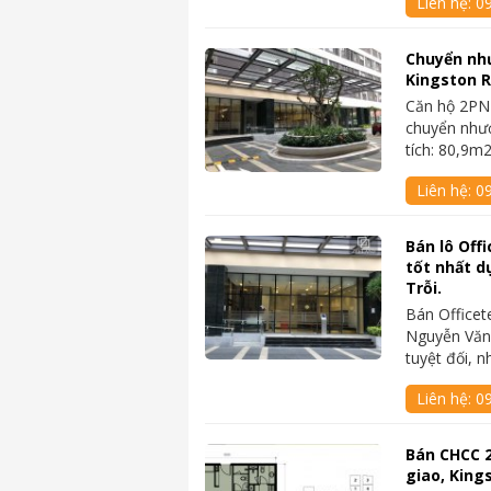
Liên hệ:
0
Chuyển nh
Kingston R
Căn hộ 2PN 
chuyển nhượ
tích: 80,9
Liên hệ:
0
Bán lô Off
tốt nhất d
Trỗi.
Bán Officetel
Nguyễn Văn 
tuyệt đối, 
Liên hệ:
0
Bán CHCC 2
giao, Kin