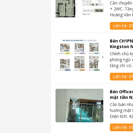
Cần chuyển
+ 2WC. Tầng
Hoàng Văn 
Liên hệ:
0
Bán CH1PN 
Kingston 
Chính chủ k
phòng ngủ 
tầng chỉ có
Liên hệ:
0
Bán Office
mặt tiền N
Cần bán nha
hướng mặt 
Diện tích: 
Liên hệ:
0