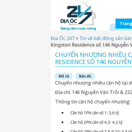
Trang
Địa Ốc 247
>
Tin về bất động sản bá
Kingston Residence số 146 Nguyễn V
CHUYỂN NHƯỢNG NHIỀU C
RESIDENCE SỐ 146 NGUYỄN
Mô tả
Bản đồ
Chuyển nhượng nhiều căn hộ tại d
Địa chỉ: 146 Nguyễn Văn Trỗi & 
Thông tin căn hộ chuyển nhượng:
Căn hộ 1PN căn số 1: 3,6 tỷ
Căn hộ 2PN căn số 4,5: 4,2 tỷ
Căn hộ 2PN căn số 7,8,9,10: 4,5 tỷ