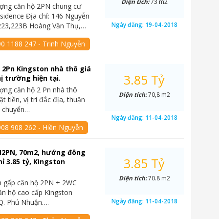
Diện tích:
73 m2
ợng căn hộ 2PN chung cư
sidence Địa chỉ: 146 Nguyễn
Ngày đăng:
19-04-2018
 223,223B Hoàng Văn Thụ,…
90 1188 247 - Trinh Nguyễn
 2Pn Kingston nhà thô giá
3.85 Tỷ
ị trường hiện tại.
ợng căn hộ 2 Pn nhà thô
Diện tích:
70,8 m2
t tiền, vị trí đắc địa, thuận
di chuyển…
Ngày đăng:
11-04-2018
908 908 262 - Hiền Nguyễn
H2PN, 70m2, hướng đông
3.85 Tỷ
ỉ 3.85 tỷ, Kingston
Diện tích:
70.8 m2
án gấp căn hộ 2PN + 2WC
ăn hộ cao cấp Kingston
Ngày đăng:
11-04-2018
 Q. Phú Nhuận….