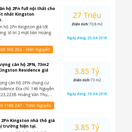
ăn hộ 2Pn full nội thất cho
27 Triệu
ốt nhất Kingston
e.
Diện tích:
70,8 m2
n hộ 2Pn Kingston giá tốt
ờng. Vị trí 2 mặt tiền Hoàng
Ngày đăng:
25-04-2018
…
908 908 262 - Hiền Nguyễn
ượng căn hộ 2PN, 73m2
3.85 Tỷ
Kingston Residence giá
Diện tích:
73 m2
ợng căn hộ 2PN chung cư
sidence Địa chỉ: 146 Nguyễn
Ngày đăng:
19-04-2018
 223,223B Hoàng Văn Thụ,…
90 1188 247 - Trinh Nguyễn
 2Pn Kingston nhà thô giá
3.85 Tỷ
ị trường hiện tại.