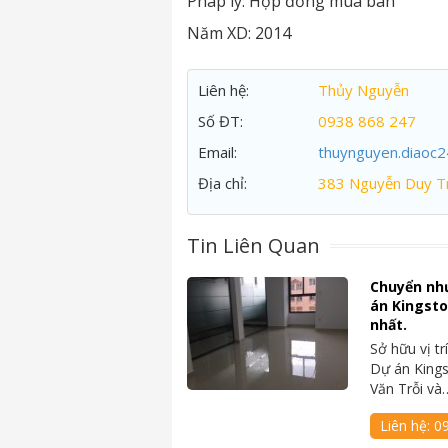
Pháp lý:
Hợp đồng mua bán
Năm XD:
2014
Liên hệ:
Thủy Nguyễn
Số ĐT:
0938 868 247
Email:
thuynguyen.diaoc
Địa chỉ:
383 Nguyễn Duy Tr
Tin Liên Quan
Chuyển như
án Kingsto
nhất.
Sở hữu vị t
Dự án Kings
Văn Trỗi và
Liên hệ:
0