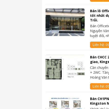
Bán lô Off
tốt nhất d
Trỗi.
Bán Officetel
Nguyễn Văn 
tuyệt đối, 
Liên hệ:
0
Bán CHCC 2
giao, Kin
Cần chuyển
+ 2WC. Tầng
Hoàng Văn 
Liên hệ:
0
Bán CH1PN 
Kingston 