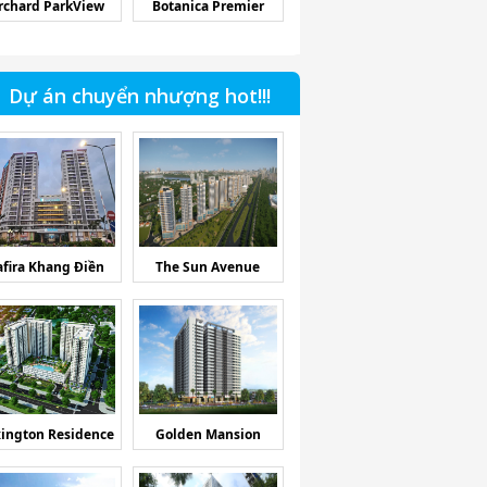
rchard ParkView
Botanica Premier
Dự án chuyển nhượng hot!!!
afira Khang Điền
The Sun Avenue
ington Residence
Golden Mansion