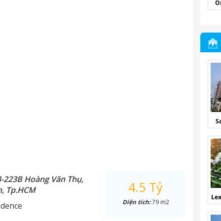
O
S
3-223B Hoàng Văn Thụ,
4.5 Tỷ
n, Tp.HCM
Lex
Diện tích:
79 m2
idence