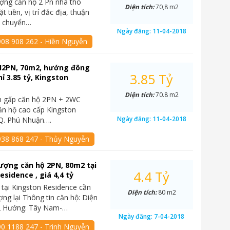
ợng căn hộ 2 Pn nhà thô
Diện tích:
70,8 m2
t tiền, vị trí đắc địa, thuận
di chuyển…
Ngày đăng:
11-04-2018
908 908 262 - Hiền Nguyễn
H2PN, 70m2, hướng đông
3.85 Tỷ
ỉ 3.85 tỷ, Kingston
Diện tích:
70.8 m2
án gấp căn hộ 2PN + 2WC
ăn hộ cao cấp Kingston
Ngày đăng:
11-04-2018
 Q. Phú Nhuận….
938 868 247 - Thủy Nguyễn
ượng căn hộ 2PN, 80m2 tại
4.4 Tỷ
esidence , giá 4,4 tỷ
tại Kingston Residence cần
Diện tích:
80 m2
ng lại Thông tin căn hộ: Diện
m2 Hướng: Tây Nam-…
Ngày đăng:
7-04-2018
90 1188 247 - Trinh Nguyễn