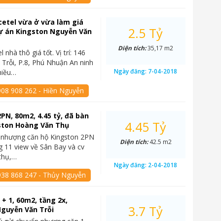
icetel vừa ở vừa làm giá
2.5 Tỷ
ự án Kingston Nguyễn Văn
Diện tích:
35,17 m2
 nhà thô giá tốt. Vị trí: 146
Trỗi, P.8, Phú Nhuận An ninh
Ngày đăng:
7-04-2018
nhiều…
908 908 262 - Hiền Nguyễn
PN, 80m2, 4.45 tỷ, đã bàn
4.45 Tỷ
gston Hoàng Văn Thụ
 nhượng căn hộ Kingston 2PN
Diện tích:
42.5 m2
 11 view về Sân Bay và cv
thụ,…
Ngày đăng:
2-04-2018
938 868 247 - Thủy Nguyễn
+ 1, 60m2, tầng 2x,
3.7 Tỷ
Nguyễn Văn Trỗi