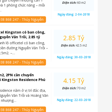
ý gửi chuyển nhượng căn 1
Diện tích:
60 m2
và 1 phòng chức năng – mỗi
…
Ngày đăng:
2-04-2018
938 868 247 - Thủy Nguyễn
tel Kingston có ban công,
2.85 Tỷ
guyễn Văn Trỗi, 2.85 tỷ
nh lô officetel có ban công,
Diện tích:
42.5 m2
tiền đường Nguyễn Văn Trỗi –
42.5m2. –…
Ngày đăng:
30-03-2018
938 868 247 - Thủy Nguyễn
0m2, 2PN cần chuyển
4.15 Tỷ
i Kingston Residence Phú
Diện tích:
70 m2
sidence nằm ở vị trí đắc địa,
Nguyễn Văn Trỗi và Hoàng Văn
Ngày đăng:
22-03-2018
n nhượng…
938 868 247 - Thủy Nguyễn