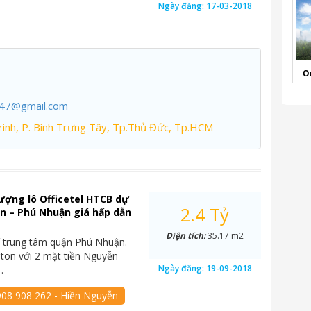
Ngày đăng:
17-03-2018
O
247@gmail.com
inh, P. Bình Trưng Tây, Tp.Thủ Đức, Tp.HCM
ợng lô Officetel HTCB dự
2.4 Tỷ
n – Phú Nhuận giá hấp dẫn
Diện tích:
35.17 m2
rí trung tâm quận Phú Nhuận.
ton với 2 mặt tiền Nguyễn
Ngày đăng:
19-09-2018
…
908 908 262 - Hiền Nguyễn