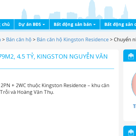
 chủ
Dự án BĐS
Bất động sản bán
Bất động sản 
n
>
Bán căn hộ
>
Bán căn hộ Kingston Residence
>
Chuyển n
9M2, 4.5 TỶ, KINGSTON NGUYỄN VĂN
2PN + 2WC thuộc Kingston Residence – khu căn
 Trỗi và Hoàng Văn Thụ.
T