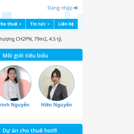
Đăng nhập
cho thuê
Tin tức
Liên hệ
hượng CH2PN, 79m2, 4.5 tỷ,
Môi giới tiêu biểu
rinh Nguyễn
Hiền Nguyễn
Dự án cho thuê hot!!!