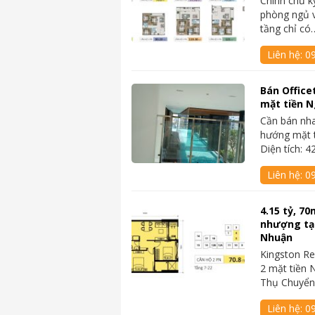
Chính chủ k
phòng ngủ 
tầng chỉ có
Liên hệ:
0
Bán Office
mặt tiền N
Cần bán nha
hướng mặt 
Diện tích: 
Liên hệ:
0
4.15 tỷ, 7
nhượng tạ
Nhuận
Kingston Re
2 mặt tiền 
Thụ Chuyể
Liên hệ:
0