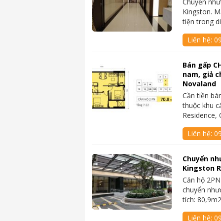
Chuyển như
Kingston. Mặ
tiện trong 
Liên hệ:
0
Bán gấp C
nam, giả ch
Novaland
Cần tiền b
thuộc khu c
Residence,
Liên hệ:
0
Chuyển nh
Kingston R
Căn hộ 2PN 
chuyển nhượ
tích: 80,9
Liên hệ:
0