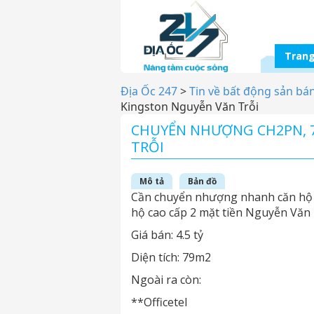
Trang
Địa Ốc 247
>
Tin về bất động sản bá
Kingston Nguyễn Văn Trỗi
CHUYỂN NHƯỢNG CH2PN, 7
TRỖI
Mô tả
Bản đồ
Cần chuyển nhượng nhanh căn hộ 
hộ cao cấp 2 mặt tiền Nguyễn Văn
Giá bán: 4.5 tỷ
Diện tích: 79m2
Ngoài ra còn:
**Officetel