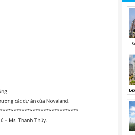
S
Lex
óng
hượng các dự án của Novaland.
*****************************
016 – Ms. Thanh Thủy.