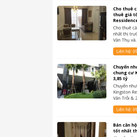
Cho thuê c
thuê giá t
Ressidenc
Cho thuê că
nhất thị trư
Văn Thụ và
Liên hệ:
0
Chuyển nh
chung cư 
3,85 tỷ
Chuyển như
Kingston Re
Văn Trỗi &
Liên hệ:
0
Bán căn hộ
tốt nhất th