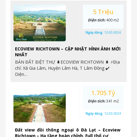
5 Triệu
Diện tích:
400 m2
Ngày đăng:
12-03-2024
ECOVIEW RICHTOWN – CẬP NHẬT HÌNH ẢNH MỚI
NHẤT
BÁN ĐẤT BIỆT THỰ 🌲ECOVIEW RICHTOWN 🌲 ⚡️Địa
chỉ: Xã Gia Lâm, Huyện Lâm Hà, T Lâm Đồng ✔️
Diện…
1.705 Tỷ
Diện tích:
341 m2
Ngày đăng:
12-03-2024
Đất view đồi thông ngoại ô Đà Lạt – Ecoview
Richtown – Hạ tầng hoàn chỉnh. Full thổ cư