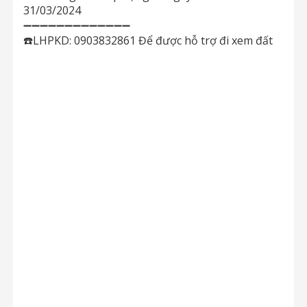
31/03/2024
➖➖➖➖➖➖➖➖➖➖➖➖➖
☎️LHPKD: 0903832861 Để được hỗ trợ đi xem đất