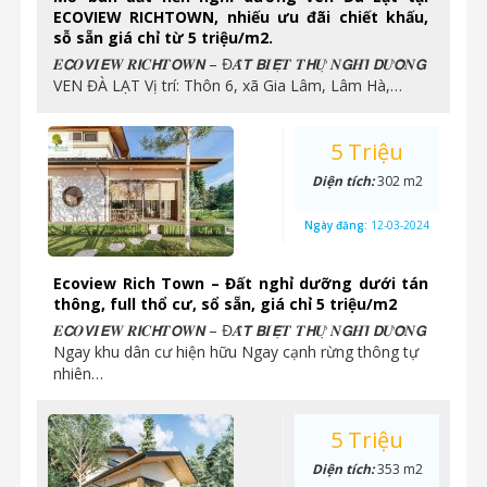
ECOVIEW RICHTOWN, nhiếu ưu đãi chiết khấu,
sỗ sẵn giá chỉ từ 5 triệu/m2.
𝑬𝘾𝑶𝙑𝑰𝙀𝑾 𝑹𝙄𝑪𝙃𝑻𝙊𝑾𝙉 – Đ𝑨̂́𝙏 𝘽𝑰𝙀̣̂𝑻 𝑻𝙃𝑼̛̣ 𝑵𝙂𝑯𝙄̉ 𝘿𝑼̛𝙊̛̃𝑵𝙂
VEN ĐÀ LẠT Vị trí: Thôn 6, xã Gia Lâm, Lâm Hà,…
5 Triệu
Diện tích:
302 m2
Ngày đăng:
12-03-2024
Ecoview Rich Town – Đất nghỉ dưỡng dưới tán
thông, full thổ cư, sổ sẵn, giá chỉ 5 triệu/m2
𝑬𝘾𝑶𝙑𝑰𝙀𝑾 𝑹𝙄𝑪𝙃𝑻𝙊𝑾𝙉 – Đ𝑨̂́𝙏 𝘽𝑰𝙀̣̂𝑻 𝑻𝙃𝑼̛̣ 𝑵𝙂𝑯𝙄̉ 𝘿𝑼̛𝙊̛̃𝑵𝙂
Ngay khu dân cư hiện hữu Ngay cạnh rừng thông tự
nhiên…
5 Triệu
Diện tích:
353 m2