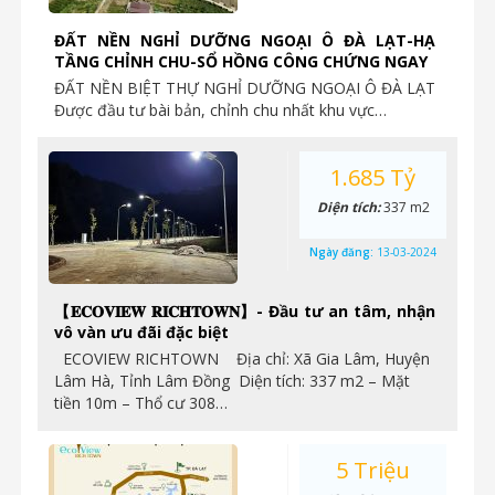
ĐẤT NỀN NGHỈ DƯỠNG NGOẠI Ô ĐÀ LẠT-HẠ
TẦNG CHỈNH CHU-SỔ HỒNG CÔNG CHỨNG NGAY
ĐẤT NỀN BIỆT THỰ NGHỈ DƯỠNG NGOẠI Ô ĐÀ LẠT
Được đầu tư bài bản, chỉnh chu nhất khu vực…
1.685 Tỷ
Diện tích:
337 m2
Ngày đăng:
13-03-2024
【𝐄𝐂𝐎𝐕𝐈𝐄𝐖 𝐑𝐈𝐂𝐇𝐓𝐎𝐖𝐍】- Đầu tư an tâm, nhận
vô vàn ưu đãi đặc biệt
ECOVIEW RICHTOWN Địa chỉ: Xã Gia Lâm, Huyện
Lâm Hà, Tỉnh Lâm Đồng Diện tích: 337 m2 – Mặt
tiền 10m – Thổ cư 308…
5 Triệu