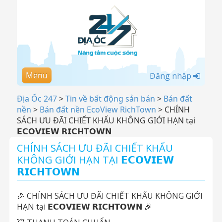
Menu
Đăng nhập
Địa Ốc 247
>
Tin về bất động sản bán
>
Bán đất
nền
>
Bán đất nền EcoView RichTown
>
CHÍNH
SÁCH ƯU ĐÃI CHIẾT KHẤU KHÔNG GIỚI HẠN tại
𝗘𝗖𝗢𝗩𝗜𝗘𝗪 𝗥𝗜𝗖𝗛𝗧𝗢𝗪𝗡
CHÍNH SÁCH ƯU ĐÃI CHIẾT KHẤU
KHÔNG GIỚI HẠN TẠI 𝗘𝗖𝗢𝗩𝗜𝗘𝗪
𝗥𝗜𝗖𝗛𝗧𝗢𝗪𝗡
🎉 CHÍNH SÁCH ƯU ĐÃI CHIẾT KHẤU KHÔNG GIỚI
HẠN tại 𝗘𝗖𝗢𝗩𝗜𝗘𝗪 𝗥𝗜𝗖𝗛𝗧𝗢𝗪𝗡 🎉