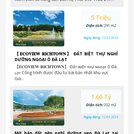
5 Triệu
Diện tích:
291 m2
Ngày đăng:
12-03-2024
【𝐄𝐂𝐎𝐕𝐈𝐄𝐖 𝐑𝐈𝐂𝐇𝐓𝐎𝐖𝐍】 ĐẤT BIỆT THỰ NGHỈ
DƯỠNG NGOẠI Ô ĐÀ LẠT
【𝐄𝐂𝐎𝐕𝐈𝐄𝐖 𝐑𝐈𝐂𝐇𝐓𝐎𝐖𝐍】 Đấᴛ ʙɪệᴛ ᴛʜự ɴɢᴏạɪ ô Đà
ʟạᴛ Công trình được đầu tư bài bản nhất khu vực
Giá…
1.66 Tỷ
Diện tích:
332 m2
Ngày đăng:
12-03-2024
Mở bán đất nền nghỉ dưỡng ven Đà Lạt tại