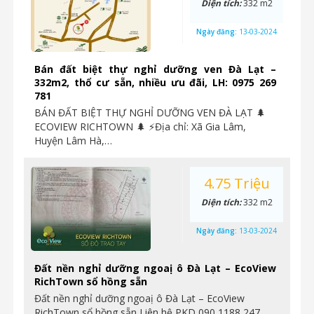
Diện tích:
332 m2
Ngày đăng:
13-03-2024
Bán đất biệt thự nghỉ dưỡng ven Đà Lạt –
332m2, thổ cư sẵn, nhiều ưu đãi, LH: 0975 269
781
BÁN ĐẤT BIỆT THỰ NGHỈ DƯỠNG VEN ĐÀ LẠT 🌲
ECOVIEW RICHTOWN 🌲 ⚡Địa chỉ: Xã Gia Lâm,
Huyện Lâm Hà,…
4.75 Triệu
Diện tích:
332 m2
Ngày đăng:
13-03-2024
Đất nền nghỉ dưỡng ngoaị ô Đà Lạt – EcoView
RichTown sổ hồng sẵn
Đất nền nghỉ dưỡng ngoaị ô Đà Lạt – EcoView
RichTown sổ hồng sẵn Liên hệ PKD 090 1188 247…