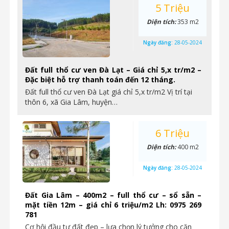
5 Triệu
Diện tích:
353 m2
Ngày đăng:
28-05-2024
Đất full thổ cư ven Đà Lạt – Giá chỉ 5,x tr/m2 –
Đặc biệt hỗ trợ thanh toán đến 12 tháng.
Đất full thổ cư ven Đà Lạt giá chỉ 5,x tr/m2 Vị trí tại
thôn 6, xã Gia Lâm, huyện…
6 Triệu
Diện tích:
400 m2
Ngày đăng:
28-05-2024
Đất Gia Lâm – 400m2 – full thổ cư – sổ sẵn –
mặt tiền 12m – giá chỉ 6 triệu/m2 Lh: 0975 269
781
Cơ hội đầu tư đất đẹp – lựa chọn lý tưởng cho căn