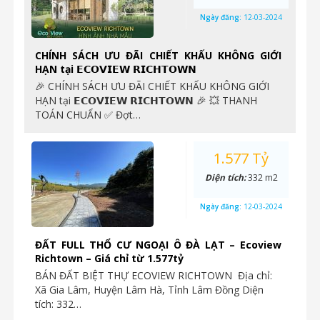
Ngày đăng:
12-03-2024
CHÍNH SÁCH ƯU ĐÃI CHIẾT KHẤU KHÔNG GIỚI
HẠN tại 𝗘𝗖𝗢𝗩𝗜𝗘𝗪 𝗥𝗜𝗖𝗛𝗧𝗢𝗪𝗡
🎉 CHÍNH SÁCH ƯU ĐÃI CHIẾT KHẤU KHÔNG GIỚI
HẠN tại 𝗘𝗖𝗢𝗩𝗜𝗘𝗪 𝗥𝗜𝗖𝗛𝗧𝗢𝗪𝗡 🎉 ️💥 THANH
TOÁN CHUẨN ✅ Đợt…
1.577 Tỷ
Diện tích:
332 m2
Ngày đăng:
12-03-2024
ĐẤT FULL THỔ CƯ NGOẠI Ô ĐÀ LẠT – Ecoview
Richtown – Giá chỉ từ 1.577tỷ
BÁN ĐẤT BIỆT THỰ ECOVIEW RICHTOWN Địa chỉ:
Xã Gia Lâm, Huyện Lâm Hà, Tỉnh Lâm Đồng Diện
tích: 332…