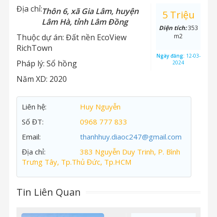
Địa chỉ:
Thôn 6, xã Gia Lâm, huyện
5 Triệu
Lâm Hà, tỉnh Lâm Đồng
Diện tích:
353
Thuộc dự án:
Đất nền EcoView
m2
RichTown
Ngày đăng:
12-03-
Pháp lý:
Sổ hồng
2024
Năm XD:
2020
Liên hệ:
Huy Nguyễn
Số ĐT:
0968 777 833
Email:
thanhhuy.diaoc247@gmail.com
Địa chỉ:
383 Nguyễn Duy Trinh, P. Bình
Trưng Tây, Tp.Thủ Đức, Tp.HCM
Tin Liên Quan