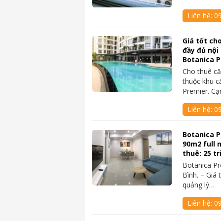
Liên hệ:
0
Giá tốt ch
đầy đủ nội 
Botanica 
Cho thuê c
thuộc khu c
Premier. Cạ
Liên hệ:
0
Botanica P
90m2 full n
thuê: 25 t
Botanica Pr
Bình. – Giá 
quảng lý…
Liên hệ:
0