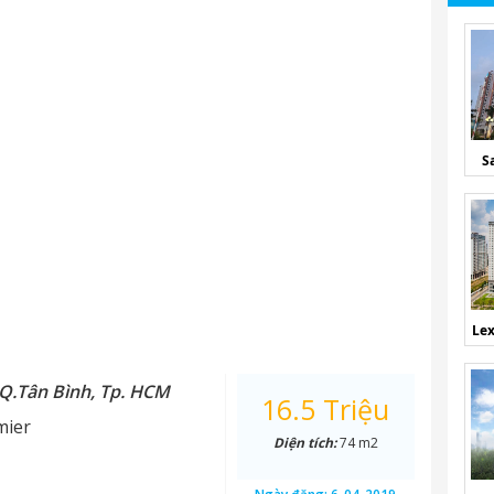
S
Lex
 Q.Tân Bình, Tp. HCM
16.5 Triệu
mier
Diện tích:
74 m2