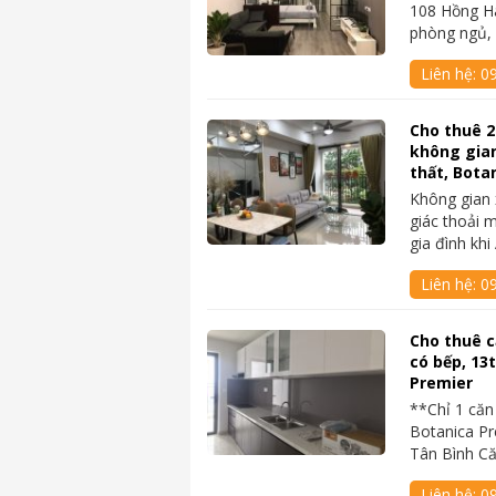
108 Hồng Hà
phòng ngủ,
Liên hệ:
0
Cho thuê 2
không gian
thất, Bota
Không gian
giác thoải 
gia đình kh
Liên hệ:
0
Cho thuê c
có bếp, 13
Premier
**Chỉ 1 căn
Botanica Pr
Tân Bình C
Liên hệ:
0