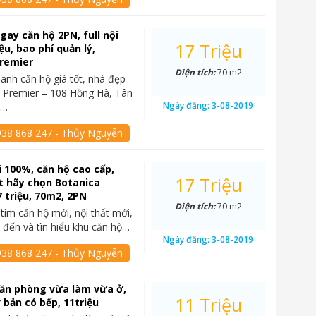
gay căn hộ 2PN, full nội
17 Triệu
iệu, bao phí quản lý,
Premier
Diện tích:
70 m2
anh căn hộ giá tốt, nhà đẹp
a Premier – 108 Hồng Hà, Tân
Ngày đăng:
3-08-2019
ộ…
938 868 247 - Thủy Nguyễn
 100%, căn hộ cao cấp,
17 Triệu
 hãy chọn Botanica
7 triệu, 70m2, 2PN
Diện tích:
70 m2
 tìm căn hộ mới, nội thất mới,
 đến và tìn hiểu khu căn hộ…
Ngày đăng:
3-08-2019
938 868 247 - Thủy Nguyễn
văn phòng vừa làm vừa ở,
11 Triệu
 bản có bếp, 11triệu