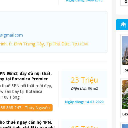
Ngày đăng:
6-04-2019
O
7@gmail.com
inh, P. Bình Trưng Tây, Tp.Thủ Đức, Tp.HCM
S
PN 96m2, đầy đủ nội thất,
23 Triệu
ay tại Botanica Premier
o thuê 3PN nội thất mới đẹp,
Diện tích:
96 m2
ew sân bay tại Botanica
c: 108 Hồng…
Ngày đăng:
14-03-2020
938 868 247 - Thủy Nguyễn
Lex
Cho thuê ngay căn hộ 1PN,
ất mới tinh, chỉ 15tr bao phí