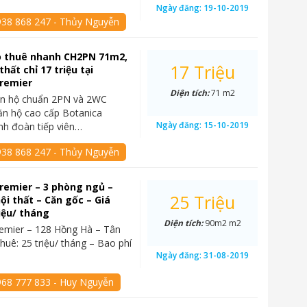
Ngày đăng:
19-10-2019
938 868 247 - Thủy Nguyễn
o thuê nhanh CH2PN 71m2,
17 Triệu
thất chỉ 17 triệu tại
Premier
Diện tích:
71 m2
ăn hộ chuẩn 2PN và 2WC
ăn hộ cao cấp Botanica
Ngày đăng:
15-10-2019
nh đoàn tiếp viên…
938 868 247 - Thủy Nguyễn
remier – 3 phòng ngủ –
25 Triệu
ội thất – Căn gốc – Giá
riệu/ tháng
Diện tích:
90m2 m2
emier – 128 Hồng Hà – Tân
thuê: 25 triệu/ tháng – Bao phí
Ngày đăng:
31-08-2019
968 777 833 - Huy Nguyễn