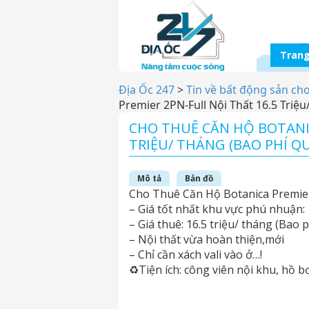
Trang
Địa Ốc 247
>
Tin về bất động sản ch
Premier 2PN-Full Nội Thất 16.5 Triệu
CHO THUÊ CĂN HỘ BOTANIC
TRIỆU/ THÁNG (BAO PHÍ QU
Mô tả
Bản đồ
Cho Thuê Căn Hộ Botanica Premie
– Giá tốt nhất khu vực phú nhuận:
– Giá thuê: 16.5 triệu/ tháng (Bao 
– Nội thất vừa hoàn thiện,mới
– Chỉ cần xách vali vào ở…!
♻Tiện ích: công viên nội khu, hồ b