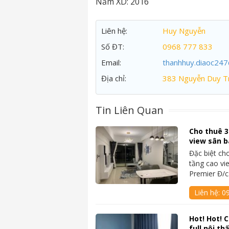
Năm XD:
2016
Liên hệ:
Huy Nguyễn
Số ĐT:
0968 777 833
Email:
thanhhuy.diaoc24
Địa chỉ:
383 Nguyễn Duy Tr
Tin Liên Quan
Cho thuê 3
view sân b
Đặc biệt ch
tầng cao vi
Premier Đ/
Liên hệ:
0
Hot! Hot! 
full nội th