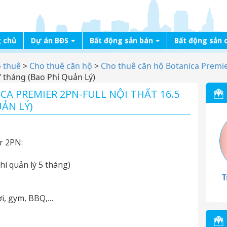
 chủ
Dự án BĐS
Bất động sản bán
Bất động sản 
o thuê
>
Cho thuê căn hộ
>
Cho thuê căn hộ Botanica Premi
/ tháng (Bao Phí Quản Lý)
A PREMIER 2PN-FULL NỘI THẤT 16.5
ẢN LÝ)
r 2PN:
phí quản lý 5 tháng)
T
ơi, gym, BBQ,…