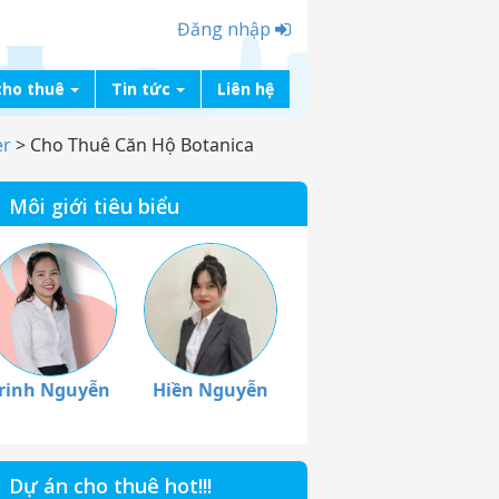
Đăng nhập
cho thuê
Tin tức
Liên hệ
er
>
Cho Thuê Căn Hộ Botanica
Môi giới tiêu biểu
rinh Nguyễn
Hiền Nguyễn
Dự án cho thuê hot!!!