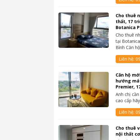
Cho thuê n
thất, 17 tr
Botanica 
Cho thuê nh
tại Botanic
Bình Căn h
Liên hệ:
0
Căn hộ mới
hướng mát
Premier, 1
Anh chị cần
cao cấp hãy
Liên hệ:
0
Cho thuê 
nội thất cơ