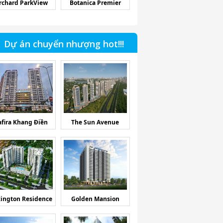
rchard ParkView
Botanica Premier
Dự án chuyển nhượng hot!!!
afira Khang Điền
The Sun Avenue
ington Residence
Golden Mansion