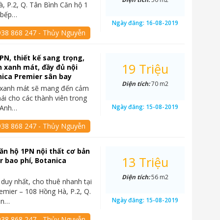
, P.2, Q. Tân Bình Căn hộ 1
 bếp…
Ngày đăng:
16-08-2019
938 868 247 - Thủy Nguyễn
PN, thiết kế sang trọng,
19 Triệu
 xanh mát, đầy đủ nội
nica Premier sân bay
Diện tích:
70 m2
 xanh mát sẽ mang đến cảm
mái cho các thành viên trong
Ngày đăng:
15-08-2019
i Anh…
938 868 247 - Thủy Nguyễn
ăn hộ 1PN nội thất cơ bản
13 Triệu
tr bao phí, Botanica
Diện tích:
56 m2
 duy nhất, cho thuê nhanh tại
emier – 108 Hồng Hà, P.2, Q.
Ngày đăng:
15-08-2019
ăn…
938 868 247 - Thủy Nguyễn