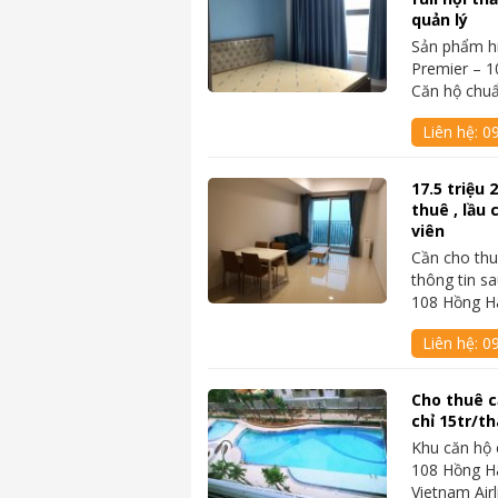
quản lý
Sản phẩm hi
Premier – 1
Căn hộ chu
Liên hệ:
0
17.5 triệu 
thuê , lầu
viên
Cần cho th
thông tin sa
108 Hồng Hà
Liên hệ:
0
Cho thuê c
chỉ 15tr/t
Khu căn hộ 
108 Hồng H
Vietnam Air