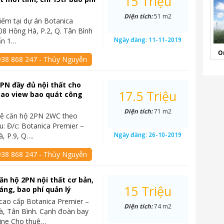
15 Triệu
Diện tích:
51 m2
ếm tại dự án Botanica
08 Hồng Hà, P.2, Q. Tân Bình
Ngày đăng:
11-11-2019
ẩn 1…
O
938 868 247 - Thủy Nguyễn
2PN đầy đủ nội thất cho
17.5 Triệu
 cao view bao quát công
Diện tích:
71 m2
uê căn hộ 2PN 2WC theo
u: Đ/c: Botanica Premier –
Ngày đăng:
26-10-2019
, P.9, Q….
938 868 247 - Thủy Nguyễn
ăn hộ 2PN nội thất cơ bản,
15 Triệu
háng, bao phí quản lý
cao cấp Botanica Premier –
Diện tích:
74 m2
à, Tân Bình. Cạnh đoàn bay
line Cho thuê…