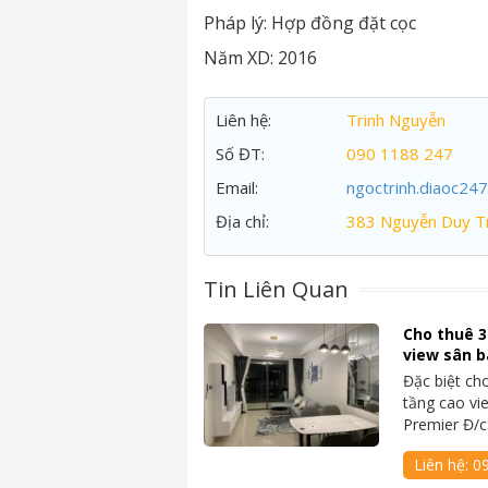
Pháp lý:
Hợp đồng đặt cọc
Năm XD:
2016
Liên hệ:
Trinh Nguyễn
Số ĐT:
090 1188 247
Email:
ngoctrinh.diaoc24
Địa chỉ:
383 Nguyễn Duy Tr
Tin Liên Quan
Cho thuê 3
view sân b
Đặc biệt ch
tầng cao vi
Premier Đ/
Liên hệ:
0