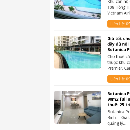
Khu căn hộ 
108 Hồng H
Vietnam Air
Liên hệ:
0
Giá tốt ch
đầy đủ nội 
Botanica 
Cho thuê c
thuộc khu c
Premier. Cạ
Liên hệ:
0
Botanica P
90m2 full n
thuê: 25 t
Botanica Pr
Bình. – Giá 
quảng lý…