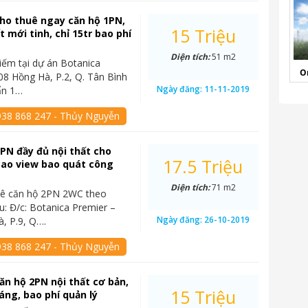
Cho thuê ngay căn hộ 1PN,
15 Triệu
ất mới tinh, chỉ 15tr bao phí
Diện tích:
51 m2
ếm tại dự án Botanica
O
08 Hồng Hà, P.2, Q. Tân Bình
Ngày đăng:
11-11-2019
ẩn 1…
938 868 247 - Thủy Nguyễn
2PN đầy đủ nội thất cho
17.5 Triệu
 cao view bao quát công
Diện tích:
71 m2
uê căn hộ 2PN 2WC theo
u: Đ/c: Botanica Premier –
Ngày đăng:
26-10-2019
, P.9, Q….
938 868 247 - Thủy Nguyễn
ăn hộ 2PN nội thất cơ bản,
15 Triệu
háng, bao phí quản lý