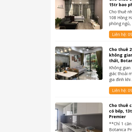
15tr bao p
Cho thuê nh
108 Hồng Hà
phòng ngủ,
Liên hệ:
0
Cho thuê 2
không gian
thất, Bota
Không gian
giác thoải 
gia đình kh
Liên hệ:
0
Cho thuê c
có bếp, 13
Premier
**Chỉ 1 căn
Botanica Pr