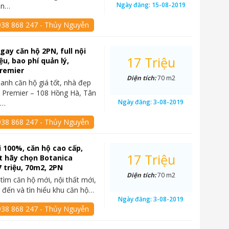
Ngày đăng:
15-08-2019
ăn…
938 868 247 - Thủy Nguyễn
gay căn hộ 2PN, full nội
17 Triệu
iệu, bao phí quản lý,
Premier
Diện tích:
70 m2
anh căn hộ giá tốt, nhà đẹp
a Premier – 108 Hồng Hà, Tân
Ngày đăng:
3-08-2019
ộ…
938 868 247 - Thủy Nguyễn
 100%, căn hộ cao cấp,
17 Triệu
 hãy chọn Botanica
7 triệu, 70m2, 2PN
Diện tích:
70 m2
 tìm căn hộ mới, nội thất mới,
 đến và tìn hiểu khu căn hộ…
Ngày đăng:
3-08-2019
938 868 247 - Thủy Nguyễn