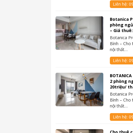
Liên hệ:
0
Botanica P
phòng ngủ 
– Giá thuê
Botanica Pr
Bình – Cho 
nội thất…
Liên hệ:
0
BOTANICA 
2 phòng ngủ
20triệu/ t
Botanica Pr
Bình – Cho 
nội thất…
Liên hệ:
0
Cho thuê c