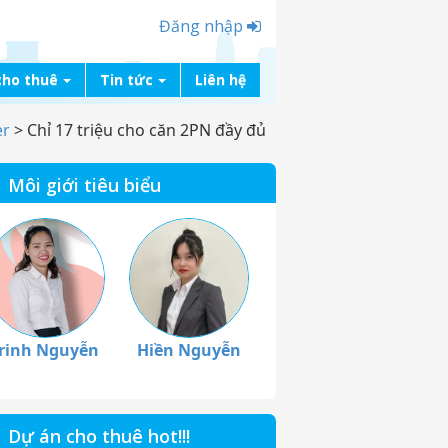
Đăng nhập
cho thuê
Tin tức
Liên hệ
er
>
Chỉ 17 triệu cho căn 2PN đầy đủ
Môi giới tiêu biểu
rinh Nguyễn
Hiền Nguyễn
Dự án cho thuê hot!!!