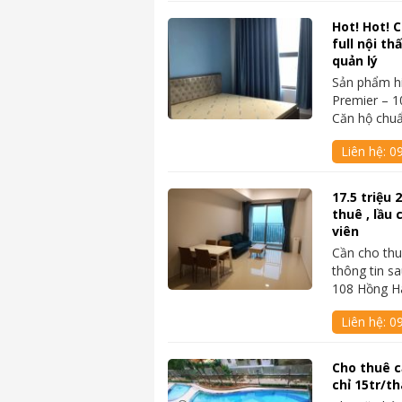
Hot! Hot! 
full nội th
quản lý
Sản phẩm hi
Premier – 1
Căn hộ chu
Liên hệ:
0
17.5 triệu 
thuê , lầu
viên
Cần cho th
thông tin sa
108 Hồng Hà
Liên hệ:
0
Cho thuê c
chỉ 15tr/t