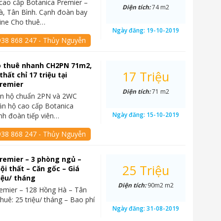
cao cấp Botanica Premier –
Diện tích:
74 m2
à, Tân Bình. Cạnh đoàn bay
line Cho thuê…
Ngày đăng:
19-10-2019
938 868 247 - Thủy Nguyễn
o thuê nhanh CH2PN 71m2,
17 Triệu
thất chỉ 17 triệu tại
Premier
Diện tích:
71 m2
ăn hộ chuẩn 2PN và 2WC
ăn hộ cao cấp Botanica
Ngày đăng:
15-10-2019
nh đoàn tiếp viên…
938 868 247 - Thủy Nguyễn
remier – 3 phòng ngủ –
25 Triệu
ội thất – Căn gốc – Giá
riệu/ tháng
Diện tích:
90m2 m2
emier – 128 Hồng Hà – Tân
thuê: 25 triệu/ tháng – Bao phí
Ngày đăng:
31-08-2019