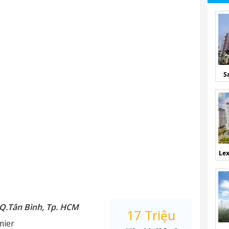
S
Lex
 Q.Tân Bình, Tp. HCM
17 Triệu
mier