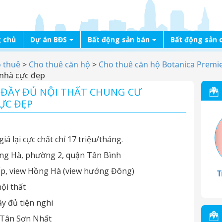
 chủ
Dự án BĐS
Bất động sản bán
Bất động sản 
o thuê
>
Cho thuê căn hộ
>
Cho thuê căn hộ Botanica Premi
 nhà cực đẹp
N ĐẦY ĐỦ NỘI THẤT CHUNG CƯ
ỰC ĐẸP
iá lại cực chất chỉ 17 triệu/tháng.
ng Hà, phường 2, quận Tân Bình
hấp, view Hồng Hà (view hướng Đông)
T
ội thất
y đủ tiện nghi
y Tân Sơn Nhất