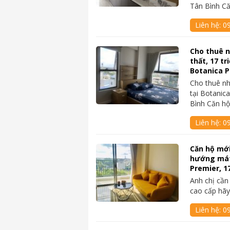
Tân Bình C
Liên hệ:
0
Cho thuê n
thất, 17 tr
Botanica 
Cho thuê nh
tại Botanic
Bình Căn h
Liên hệ:
0
Căn hộ mới
hướng mát
Premier, 1
Anh chị cần
cao cấp hãy
Liên hệ:
0