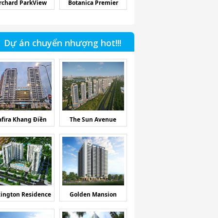
rchard ParkView
Botanica Premier
Dự án chuyển nhượng hot!!!
afira Khang Điền
The Sun Avenue
ington Residence
Golden Mansion