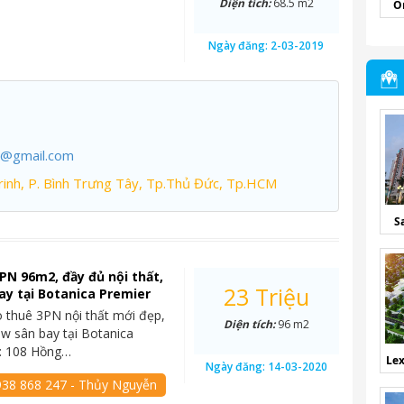
Diện tích:
68.5 m2
O
Ngày đăng:
2-03-2019
7@gmail.com
inh, P. Bình Trưng Tây, Tp.Thủ Đức, Tp.HCM
S
PN 96m2, đầy đủ nội thất,
23 Triệu
ay tại Botanica Premier
o thuê 3PN nội thất mới đẹp,
Diện tích:
96 m2
ew sân bay tại Botanica
c: 108 Hồng…
Lex
Ngày đăng:
14-03-2020
938 868 247 - Thủy Nguyễn