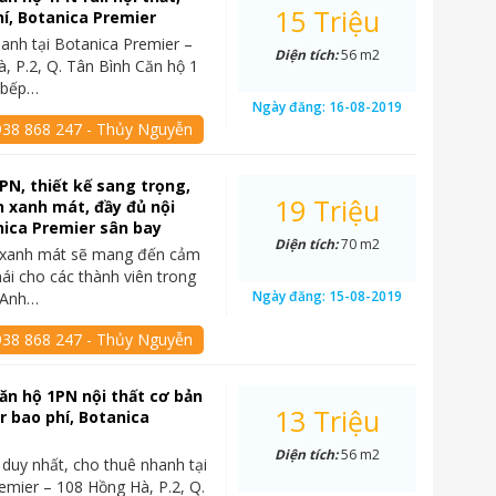
15 Triệu
hí, Botanica Premier
anh tại Botanica Premier –
Diện tích:
56 m2
, P.2, Q. Tân Bình Căn hộ 1
 bếp…
Ngày đăng:
16-08-2019
938 868 247 - Thủy Nguyễn
PN, thiết kế sang trọng,
19 Triệu
 xanh mát, đầy đủ nội
nica Premier sân bay
Diện tích:
70 m2
 xanh mát sẽ mang đến cảm
mái cho các thành viên trong
Ngày đăng:
15-08-2019
i Anh…
938 868 247 - Thủy Nguyễn
ăn hộ 1PN nội thất cơ bản
13 Triệu
tr bao phí, Botanica
Diện tích:
56 m2
 duy nhất, cho thuê nhanh tại
emier – 108 Hồng Hà, P.2, Q.