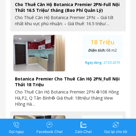
Cho Thuê Căn Hộ Botanica Premier 2PN-Full Nội
Thất 16.5 Triệu/ tháng (Bao Phí Quản Lý)
Cho Thuê Căn Hộ Botanica Premier 2PN: – Giá tốt
nhất khu vực phú nhuận: – Giá thuê: 16.5 triệu/…
18 Triệu
Diện tích:
68 m2
Ngày đăng:
27-03-2019
Botanica Premier Cho Thuê Căn Hộ 2PN_Full Nội
Thất 18 Triệu
Cho Thuê Căn Hộ Botanica Premier 2PN ♻108 Hồng
Hà,P2, Q Tân Bình♻ Giá thuê: 18triệu/ tháng View
Hồng Hà…
19 Triệu
Diện tích:
68.5 m2
Gọi ngay
Facebook Chat
Zalo Chat
Gọi lại cho tôi