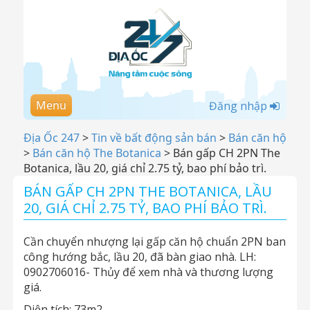
Menu
Đăng nhập
Địa Ốc 247
>
Tin về bất động sản bán
>
Bán căn hộ
>
Bán căn hộ The Botanica
>
Bán gấp CH 2PN The
Botanica, lầu 20, giá chỉ 2.75 tỷ, bao phí bảo trì.
BÁN GẤP CH 2PN THE BOTANICA, LẦU
20, GIÁ CHỈ 2.75 TỶ, BAO PHÍ BẢO TRÌ.
Cần chuyển nhượng lại gấp căn hộ chuẩn 2PN ban
công hướng bắc, lầu 20, đã bàn giao nhà. LH:
0902706016- Thủy để xem nhà và thương lượng
giá.
Diện tích: 73m2