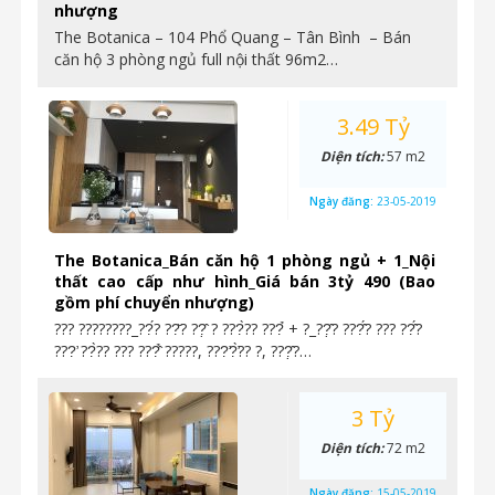
nhượng
The Botanica – 104 Phổ Quang – Tân Bình – Bán
căn hộ 3 phòng ngủ full nội thất 96m2…
3.49 Tỷ
Diện tích:
57 m2
Ngày đăng:
23-05-2019
The Botanica_Bán căn hộ 1 phòng ngủ + 1_Nội
thất cao cấp như hình_Giá bán 3tỷ 490 (Bao
gồm phí chuyển nhượng)
??? ????????_??́? ??̆? ??̣̂ ? ???̀?? ???̉ + ?_??̣̂? ???̂́? ??? ??̂́?
???̛ ??̀?? ??? ???̂̉ ?????, ???̛?̛̀?? ?, ???̣̂?…
3 Tỷ
Diện tích:
72 m2
Ngày đăng:
15-05-2019