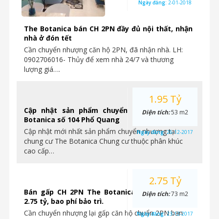
Ngày đăng:
2-01-2018
The Botanica bán CH 2PN đầy đủ nội thất, nhận
nhà ở đón tết
Cần chuyển nhượng căn hộ 2PN, đã nhận nhà. LH:
0902706016- Thủy để xem nhà 24/7 và thương
lượng giá….
1.95 Tỷ
Cập nhật sản phẩm chuyển nhượng tại The
Diện tích:
53 m2
Botanica số 104 Phổ Quang
Cập nhật mới nhất sản phẩm chuyển nhượng tại
Ngày đăng:
26-12-2017
chung cư The Botanica Chung cư thuộc phân khúc
cao cấp…
2.75 Tỷ
Bán gấp CH 2PN The Botanica, lầu 20, giá chỉ
Diện tích:
73 m2
2.75 tỷ, bao phí bảo trì.
Cần chuyển nhượng lại gấp căn hộ chuẩn 2PN ban
Ngày đăng:
23-12-2017