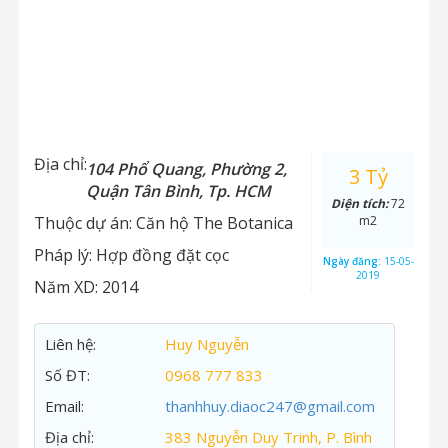
Địa chỉ:
104 Phổ Quang, Phường 2,
3 Tỷ
Quận Tân Bình, Tp. HCM
Diện tích:
72
Thuộc dự án:
Căn hộ The Botanica
m2
Pháp lý:
Hợp đồng đặt cọc
Ngày đăng:
15-05-
2019
Năm XD:
2014
Liên hệ:
Huy Nguyễn
Số ĐT:
0968 777 833
Email:
thanhhuy.diaoc247@gmail.com
Địa chỉ:
383 Nguyễn Duy Trinh, P. Bình