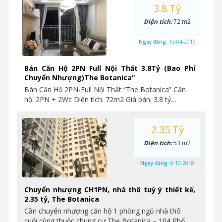
3.8 Tỷ
Diện tích:
72 m2
Ngày đăng:
13-04-2019
Bán Căn Hộ 2PN Full Nội Thất 3.8Tỷ (Bao Phí
Chuyển Nhượng)The Botanica"
Bán Căn Hộ 2PN-Full Nội Thất “The Botanica” Căn
hộ: 2PN + 2Wc Diện tích: 72m2 Giá bán: 3.8 tỷ…
2.35 Tỷ
Diện tích:
53 m2
Ngày đăng:
6-10-2018
Chuyển nhượng CH1PN, nhà thô tuỳ ý thiết kế,
2.35 tỷ, The Botanica
Cần chuyển nhượng căn hộ 1 phòng ngủ nhà thô
cuối cùng thuộc chung cư The Botanica – 104 Phổ…