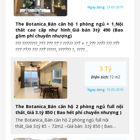
Ngày đăng:
23-05-2019
The Botanica_Bán căn hộ 1 phòng ngủ + 1_Nội
thất cao cấp như hình_Giá bán 3tỷ 490 (Bao
gồm phí chuyển nhượng)
??? ????????_??́? ??̆? ??̣̂ ? ???̀?? ???̉ + ?_??̣̂? ???̂́? ??? ??̂́?
???̛ ??̀?? ??? ???̂̉ ?????, ???̛?̛̀?? ?, ???̣̂?…
3 Tỷ
Diện tích:
72 m2
Ngày đăng:
15-05-2019
The Botanica_Bán căn hộ 2 phòng ngủ full nội
thất_Giá 3.tỷ 850 ( Bao hết phí chuyển nhượng )
The Botanica_Bán căn hộ 2 phòng ngủ full nội
thất_Giá 3.tỷ 85 – 72m2 –Giá bán: 3.tỷ 850 ( Bao…