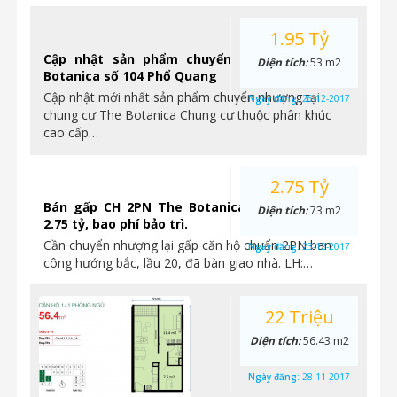
1.95 Tỷ
Cập nhật sản phẩm chuyển nhượng tại The
Diện tích:
53 m2
Botanica số 104 Phổ Quang
Cập nhật mới nhất sản phẩm chuyển nhượng tại
Ngày đăng:
26-12-2017
chung cư The Botanica Chung cư thuộc phân khúc
cao cấp…
2.75 Tỷ
Bán gấp CH 2PN The Botanica, lầu 20, giá chỉ
Diện tích:
73 m2
2.75 tỷ, bao phí bảo trì.
Cần chuyển nhượng lại gấp căn hộ chuẩn 2PN ban
Ngày đăng:
23-12-2017
công hướng bắc, lầu 20, đã bàn giao nhà. LH:…
22 Triệu
Diện tích:
56.43 m2
Ngày đăng:
28-11-2017