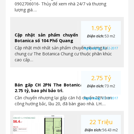
0902706016- Thủy để xem nhà 24/7 và thương
lượng giá….
1.95 Tỷ
Cập nhật sản phẩm chuyển nhượng tại The
Diện tích:
53 m2
Botanica số 104 Phổ Quang
Cập nhật mới nhất sản phẩm chuyển nhượng tại
Ngày đăng:
26-12-2017
chung cư The Botanica Chung cư thuộc phân khúc
cao cấp…
2.75 Tỷ
Bán gấp CH 2PN The Botanica, lầu 20, giá chỉ
Diện tích:
73 m2
2.75 tỷ, bao phí bảo trì.
Cần chuyển nhượng lại gấp căn hộ chuẩn 2PN ban
Ngày đăng:
23-12-2017
công hướng bắc, lầu 20, đã bàn giao nhà. LH:…
22 Triệu
Diện tích:
56.43 m2