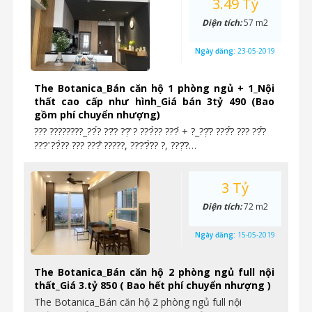
3.49 Tỷ
Diện tích:
57 m2
Ngày đăng:
23-05-2019
The Botanica_Bán căn hộ 1 phòng ngủ + 1_Nội
thất cao cấp như hình_Giá bán 3tỷ 490 (Bao
gồm phí chuyển nhượng)
??? ????????_??́? ??̆? ??̣̂ ? ???̀?? ???̉ + ?_??̣̂? ???̂́? ??? ??̂́?
???̛ ??̀?? ??? ???̂̉ ?????, ???̛?̛̀?? ?, ???̣̂?…
3 Tỷ
Diện tích:
72 m2
Ngày đăng:
15-05-2019
The Botanica_Bán căn hộ 2 phòng ngủ full nội
thất_Giá 3.tỷ 850 ( Bao hết phí chuyển nhượng )
The Botanica_Bán căn hộ 2 phòng ngủ full nội