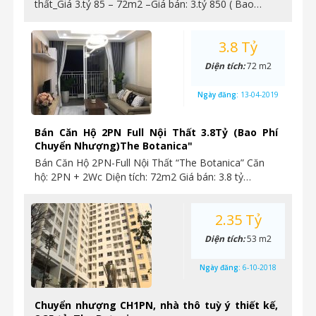
thất_Giá 3.tỷ 85 – 72m2 –Giá bán: 3.tỷ 850 ( Bao…
3.8 Tỷ
Diện tích:
72 m2
Ngày đăng:
13-04-2019
Bán Căn Hộ 2PN Full Nội Thất 3.8Tỷ (Bao Phí
Chuyển Nhượng)The Botanica"
Bán Căn Hộ 2PN-Full Nội Thất “The Botanica” Căn
hộ: 2PN + 2Wc Diện tích: 72m2 Giá bán: 3.8 tỷ…
2.35 Tỷ
Diện tích:
53 m2
Ngày đăng:
6-10-2018
Chuyển nhượng CH1PN, nhà thô tuỳ ý thiết kế,