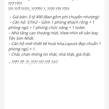
???̛ ??̀??
??? ???̂̉ ?????, ???̛?̛̀?? ?, ???̣̂? ??̂? ??̀??.
– Giá bán: 3 tỷ 490 (Bao gồm phí chuyển nhượng)
– Căn hộ: 57m2 – Gồm 1 phòng khách rộng + 1
phòng ngủ + 1 phòng chức năng + 1 toilet.
– Nhà tầng cao thoáng mát, View nhìn về sân bay
Tân Sơn Nhất.
– Căn hộ mới thiết kế hoài hòa,Layuot đẹp chuẩn 1
phòng ngủ + 1.
– Chắc chán thông tin thật, nhà thật, giá thật.
– ???̂? ??̣̂: ??_???? ??? ???̀ ??/?