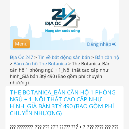
Menu
Đăng nhập
Địa Ốc 247
>
Tin về bất động sản bán
>
Bán căn hộ
>
Bán căn hộ The Botanica
>
The Botanica_Bán
căn hộ 1 phòng ngủ + 1_Nội thất cao cấp như
hình_Giá bán 3tỷ 490 (Bao gồm phí chuyển
nhượng)
THE BOTANICA_BÁN CĂN HỘ 1 PHÒNG
NGỦ + 1_NỘI THẤT CAO CẤP NHƯ
HÌNH_GIÁ BÁN 3TỶ 490 (BAO GỒM PHÍ
CHUYỂN NHƯỢNG)
??? ????????_??́? ??̆? ??̣̂ ? ???̀?? ???̉ + ?_??̣̂? ???̂́? ??? ??̂́?