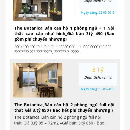
Diện tích:
57 m2
Ngày đăng:
23-05-2019
The Botanica_Bán căn hộ 1 phòng ngủ + 1_Nội
thất cao cấp như hình_Giá bán 3tỷ 490 (Bao
gồm phí chuyển nhượng)
??? ????????_??́? ??̆? ??̣̂ ? ???̀?? ???̉ + ?_??̣̂? ???̂́? ??? ??̂́?
???̛ ??̀?? ??? ???̂̉ ?????, ???̛?̛̀?? ?, ???̣̂?…
3 Tỷ
Diện tích:
72 m2
Ngày đăng:
15-05-2019
The Botanica_Bán căn hộ 2 phòng ngủ full nội
thất_Giá 3.tỷ 850 ( Bao hết phí chuyển nhượng )
The Botanica_Bán căn hộ 2 phòng ngủ full nội
thất_Giá 3.tỷ 85 – 72m2 –Giá bán: 3.tỷ 850 ( Bao…