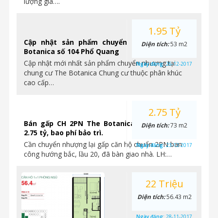
lượng giá….
1.95 Tỷ
Cập nhật sản phẩm chuyển nhượng tại The
Diện tích:
53 m2
Botanica số 104 Phổ Quang
Cập nhật mới nhất sản phẩm chuyển nhượng tại
Ngày đăng:
26-12-2017
chung cư The Botanica Chung cư thuộc phân khúc
cao cấp…
2.75 Tỷ
Bán gấp CH 2PN The Botanica, lầu 20, giá chỉ
Diện tích:
73 m2
2.75 tỷ, bao phí bảo trì.
Cần chuyển nhượng lại gấp căn hộ chuẩn 2PN ban
Ngày đăng:
23-12-2017
công hướng bắc, lầu 20, đã bàn giao nhà. LH:…
22 Triệu
Diện tích:
56.43 m2
Ngày đăng:
28-11-2017