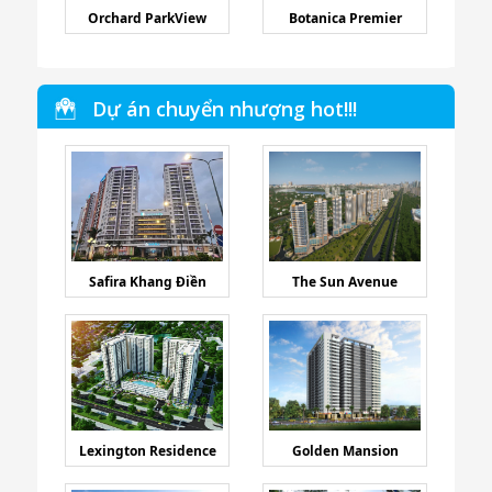
Orchard ParkView
Botanica Premier
Dự án chuyển nhượng hot!!!
Safira Khang Điền
The Sun Avenue
Lexington Residence
Golden Mansion