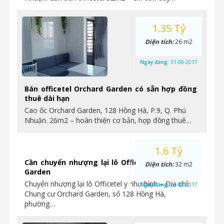
1.35 Tỷ
Diện tích:
26 m2
Ngày đăng:
31-08-2017
Bán officetel Orchard Garden có sẵn hợp đồng
thuê dài hạn
Cao ốc Orchard Garden, 128 Hồng Hà, P.9, Q. Phú
Nhuận. 26m2 – hoàn thiện cơ bản, hợp đồng thuê…
1.6 Tỷ
Cần chuyển nhượng lại lô Officetel tại Orchard
Diện tích:
32 m2
Garden
Chuyển nhượng lại lô Officetel y như hình – Địa chỉ:
Ngày đăng:
28-08-2017
Chung cư Orchard Garden, số 128 Hồng Hà,
phường…