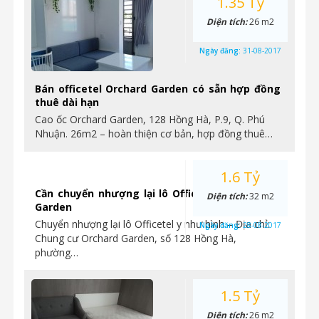
1.35 Tỷ
Diện tích:
26 m2
Ngày đăng:
31-08-2017
Bán officetel Orchard Garden có sẵn hợp đồng
thuê dài hạn
Cao ốc Orchard Garden, 128 Hồng Hà, P.9, Q. Phú
Nhuận. 26m2 – hoàn thiện cơ bản, hợp đồng thuê…
1.6 Tỷ
Cần chuyển nhượng lại lô Officetel tại Orchard
Diện tích:
32 m2
Garden
Chuyển nhượng lại lô Officetel y như hình – Địa chỉ:
Ngày đăng:
28-08-2017
Chung cư Orchard Garden, số 128 Hồng Hà,
phường…
1.5 Tỷ
Diện tích:
26 m2