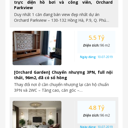
trực diện hồ bơi và công viên, Orchard
Parkview
Duy nhất 1 căn đang bán view đẹp nhất dự án
Orchard Parkview – 130-132 Hồng Hà, P.9, Q. Phú…
5.5 Tỷ
Diện tích:
96 m2
Ngày đăng:
10-07-2019
[Orchard Garden] Chuyển nhượng 3PN, full nội
thất, 96m2, đã có sổ hồng
Thay đổi nơi ở cần chuyển nhượng lại căn hộ chuẩn
3PN và 2WC – Tầng cao, căn góc –…
4.8 Tỷ
Diện tích:
96 m2
Ngày đăng:
10-07-2019